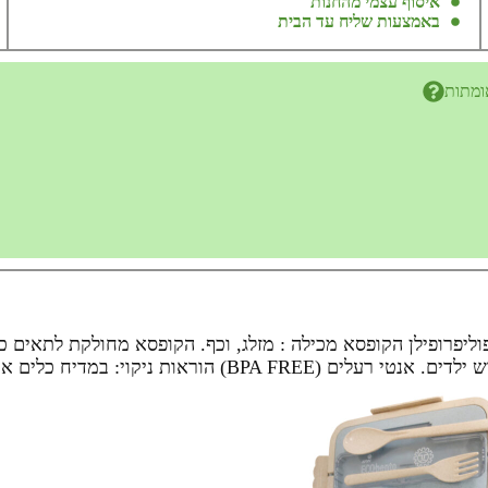
איסוף עצמי מהחנות
באמצעות שליח עד הבית
ומתות
דולה -AZTEC עשוי wheat Straw – חיטה פוליפרופילן הקופסא מכילה : מזלג, וכף. הקופסא 
ת ניקוי: במדיח כלים או ניקוי ידני.