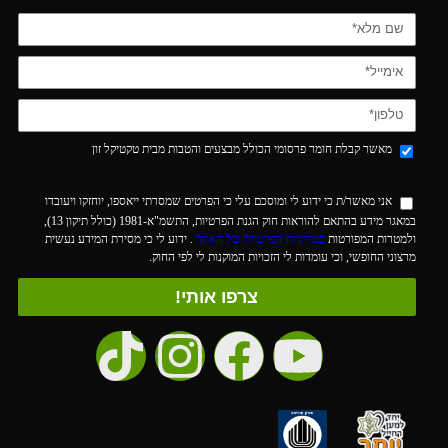
מאשר קבלת חומר פרסומי הכולל מבצעים והטבות מבית טקטיקל זון
אני מאשר/ת כי ידוע לי ומוסכם עלי כי הפרטים שמסרתי ייאספו, יוחזקו ויעובדו
במאגר מידע בהתאם להוראות חוק הגנת הפרטיות, התשמ"א-1981 (כולל תיקון 13),
ולמטרות המפורטות
במדיניות הפרטיות של האתר
. ידוע לי כי מסירת המידע נעשית
מרצוני החופשי, וכי עומדות לי הזכויות המוקנות לי לפי החוק.
צרפו אותי!