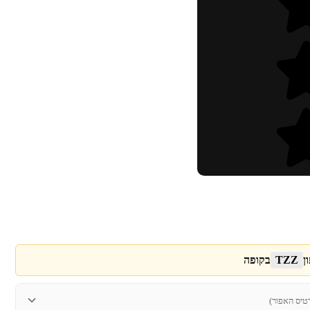
ן
TZZ
בקופה
טיס האפור)