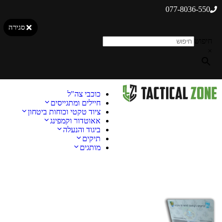
077-8036-550
סגירה
חיפוש
×
כוכבי צה"ל
חיילים ומתגייסים
ציוד טקטי וכוחות ביטחון
אאוטדור וקמפינג
ביגוד והנעלה
תיקים
מותגים