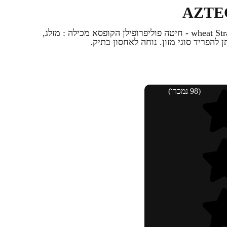
קופסת אוכל גדולה -AZTEC עשוי wheat Straw - חיטה פוליפרופילן הקופסא מכילה : מזלג,
להפריד סוגי מזון. נוחה לאחסון בתיק.
(98 נמכרו)