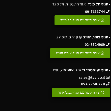
•
סניף תל מונד:
אזור התעשייה, תל מונד
09-7616744
יצירת קשר עם סניף תל מונד
•
סניף צומת הגוש:
קניון הרים, קומה 2
02-6724969
יצירת קשר עם סניף צומת הגוש
•
סניף געש/משרד:
אזור התעשייה, געש
sales@tzz.co.il
053-7750-770
יצירת קשר עם סניף געש/אתר