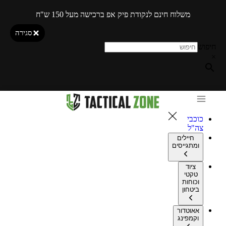
משלוח חינם לנקודת פיק אפ ברכישה מעל 150 ש"ח
סגירה
חיפוש
×
כוכבי
צה"ל
חיילים
ומתגייסים
ציוד
טקטי
וכוחות
ביטחון
אאוטדור
וקמפינג