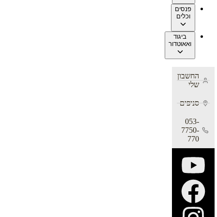
פנסים
וכלים
ביגוד
ואאוטדור
החשבון
שלי
סניפים
053-
7750-
770