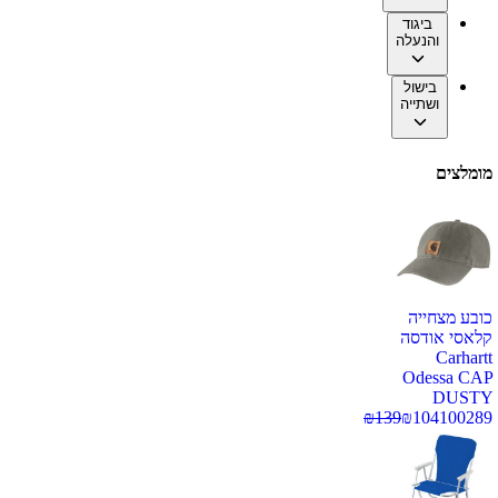
ביגוד
והנעלה
בישול
ושתייה
מומלצים
כובע מצחייה
קלאסי אודסה
Carhartt
Odessa CAP
DUSTY
₪
139
₪
104
100289