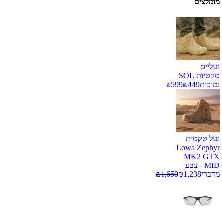
מומלצים
נעליים
טקטיות SOL
נמוכות
449
₪
599
₪
נעל טקטית
Lowa Zephyr
MK2 GTX
MID - צבע
מדברי
1,238
₪
1,650
₪