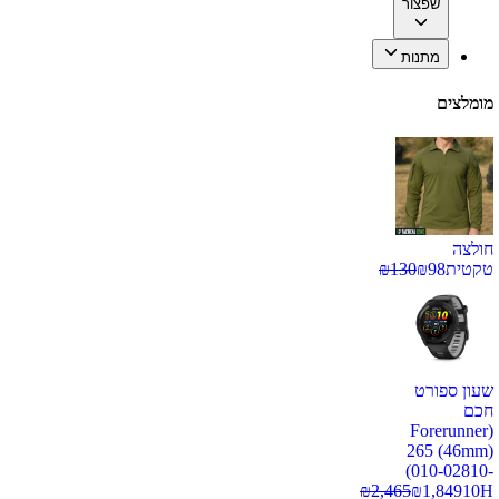
שפצור
מתנות
מומלצים
חולצה
טקטית
98
₪
130
₪
שעון ספורט
חכם
(Forerunner
265 (46mm)
(010-02810-
₪
2,465
₪
1,849
10H