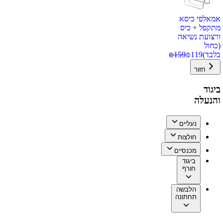
אמאלפי כיסא
מתקפל + כיס
ורצועת נשיאה
(כחול
בלבד)
119
₪
159
₪
חזור
ביגוד
והנעלה
נעליים
חולצות
מכנסיים
ביגוד
חורף
הלבשה
תחתונה