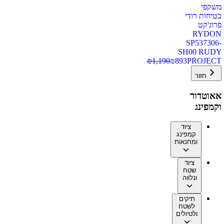
משקפי
בטיחות רודי
פרוג'קט
RYDON
SP537306-
SH00 RUDY
₪
1,190
₪
893
PROJECT
חזור
אאוטדור
וקמפינג
ציוד
קמפינג
ומחנאות
ציוד
שטח
ונלווה
תיקים
לשטח
ולטיולים