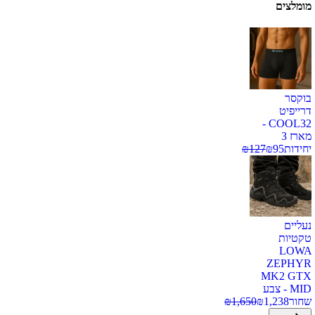
מומלצים
בוקסר
דרייפיט
COOL32 -
מארז 3
יחידות
95
₪
127
₪
נעליים
טקטיות
LOWA
ZEPHYR
MK2 GTX
MID - צבע
שחור
1,238
₪
1,650
₪