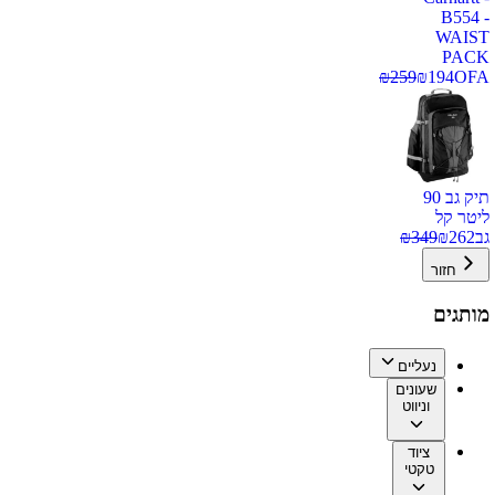
B554 -
WAIST
PACK
₪
259
₪
194
OFA
תיק גב 90
ליטר קל
גב
262
₪
349
₪
חזור
מותגים
נעליים
שעונים
וניווט
ציוד
טקטי