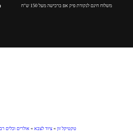
משלוח חינם לנקודת פיק אפ ברכישה מעל 150 ש"ח
טקטיקל זון
»
ציוד לצבא
»
אולרים וכלים רב