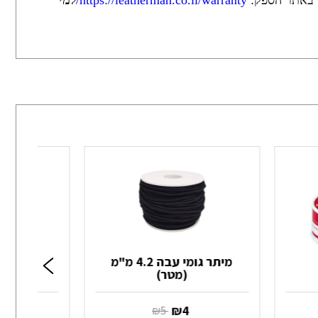
ן באתר הספק:
https://leatherman.co.il/warranty/
למי
מיתר גומי עבה 4.2 מ"מ
(מטר)
מית
‏ ₪
4
‏ ₪
7
‏ ₪
5