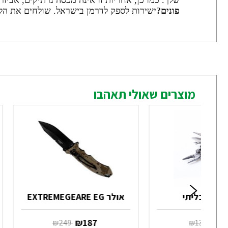
שלך. כמו כן, אחריות זו אינה מכסה נרתיקים, אביז
פונים?
ישירות לספק לדרמן בישראל. שולחים את הלד
מוצרים שאולי תאהבו
 רב תכליתי
אולר EXTREMEGEARE EG
10
‏ ₪
187
‏ ₪
133
‏ ₪
249