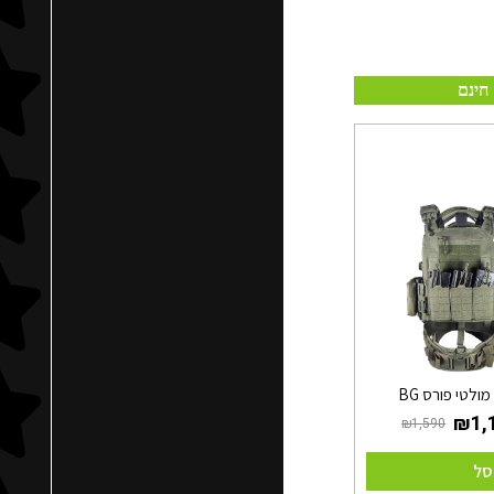
חינם
מולטי פורס BG
סל