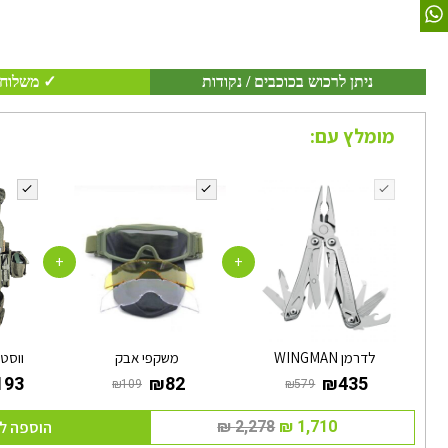
ניתן לרכוש בכוכבים / נקודות
✓ משלוח 
מומלץ עם:
+
+
לדרמן WINGMAN
משקפי אבק
ווסט 
הוספה ל