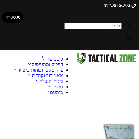
077-8036-550
סגירה
חיפוש
×
כוכבי צה"ל
חיילים ומתגייסים
ציוד טקטי וכוחות ביטחון
אאוטדור וקמפינג
ביגוד והנעלה
תיקים
מותגים