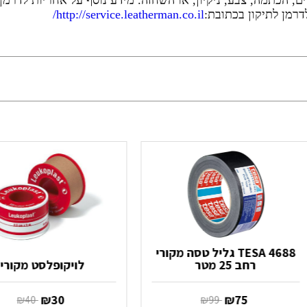
רים, הכתמה, צבע, ניקיון, או השחזה. מידע נוסף על אחריות לדרמ
רמן לתיקון בכתובת:
http://service.leatherman.co.il/
TESA 4688 גליל טסה מקורי
רחב 25 מטר
לויקופלסט מקורי
‏ ₪
75
‏ ₪
30
‏ ₪
99
‏ ₪
40