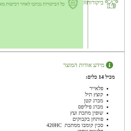
ביקורות
(0)
כל הביקורות נכתבו לאחר רכישות מא
מידע אודות המוצר
מכיל 14 כלים:
פלאייר
קוצץ תיל
מברג קטן
מברג פיליפס
שופין מתכת ועץ
פותחן בקבוקים
סכין קומבו ממתכת 420HC