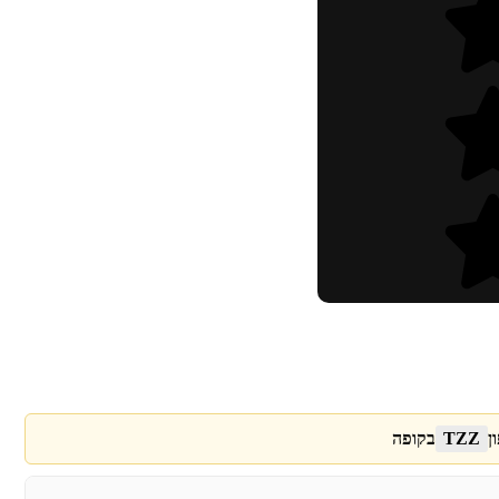
ן
TZZ
בקופה