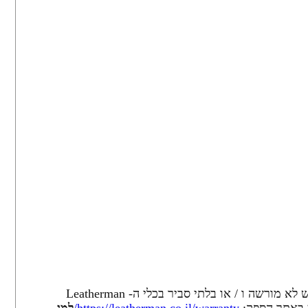
אחריות זו אינה מכסה שימוש לרעה, שינוי, גניבה, אובדן או שימוש לא מורשה ו / או בלתי סביר בכלי ה- Leatherman