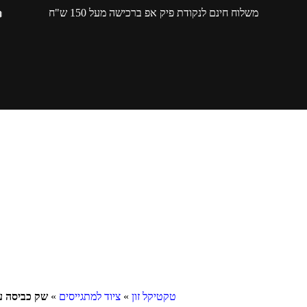
משלוח חינם לנקודת פיק אפ ברכישה מעל 150 ש"ח
טקטיקל זון
»
ציוד למתגייסים
»
שק כביסה ע