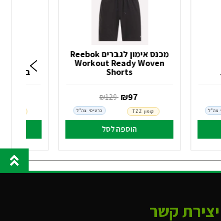
מכנס אימון לגברים Reebok
Workout Ready Woven
Shorts
בוקסר דרייפי
‏ ₪
97
‏ ₪
96
‏ ₪
129
 צה"ל
כרטיסי צה"ל
קופון TZZ
קופון TZZ
הוספה לסל
הו
יצירת קשר