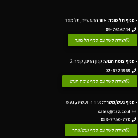
•
סניף תל מונד:
אזור התעשייה, תל מונד
09-7616744
יצירת קשר עם סניף תל מונד
•
סניף צומת הגוש:
קניון הרים, קומה 2
02-6724969
יצירת קשר עם סניף צומת הגוש
•
סניף געש/משרד:
אזור התעשייה, געש
sales@tzz.co.il
053-7750-770
יצירת קשר עם סניף געש/אתר