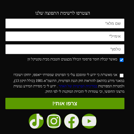
הצטרפו לרשימת התפוצה שלנו
מאשר קבלת חומר פרסומי הכולל מבצעים והטבות מבית טקטיקל זון
אני מאשר/ת כי ידוע לי ומוסכם עלי כי הפרטים שמסרתי ייאספו, יוחזקו ויעובדו
במאגר מידע בהתאם להוראות חוק הגנת הפרטיות, התשמ"א-1981 (כולל תיקון 13),
ולמטרות המפורטות
במדיניות הפרטיות של האתר
. ידוע לי כי מסירת המידע נעשית
מרצוני החופשי, וכי עומדות לי הזכויות המוקנות לי לפי החוק.
צרפו אותי!