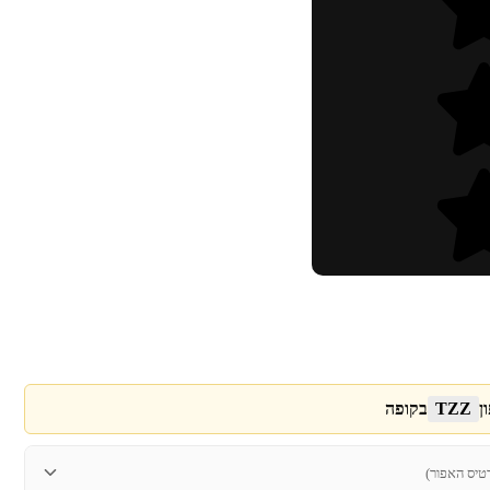
ן
TZZ
בקופה
טיס האפור)