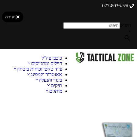
077-8036-550
סגירה
חיפוש
×
כוכבי צה"ל
חיילים ומתגייסים
ציוד טקטי וכוחות ביטחון
אאוטדור וקמפינג
ביגוד והנעלה
תיקים
מותגים