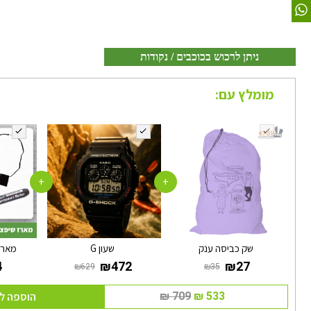
ניתן לרכוש בכוכבים / נקודות
מומלץ עם:
+
+
שק כביסה ענק
שעון G
מארז
הוספה ל