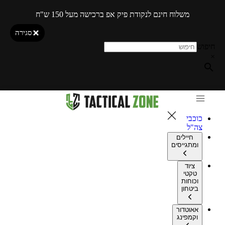
משלוח חינם לנקודת פיק אפ ברכישה מעל 150 ש"ח
סגירה
חיפוש
×
כוכבי
צה"ל
חיילים
ומתגייסים
ציוד
טקטי
וכוחות
ביטחון
אאוטדור
וקמפינג