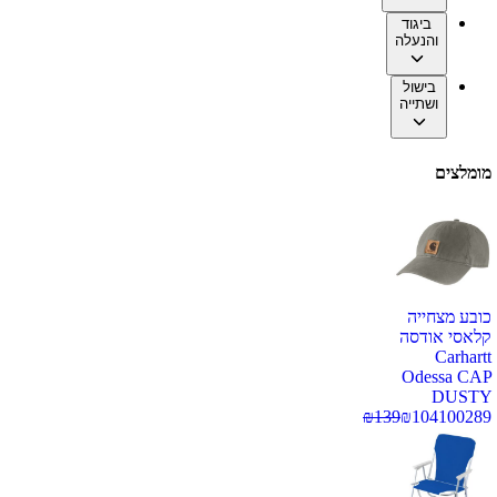
ביגוד
והנעלה
בישול
ושתייה
מומלצים
כובע מצחייה
קלאסי אודסה
Carhartt
Odessa CAP
DUSTY
₪
139
₪
104
100289