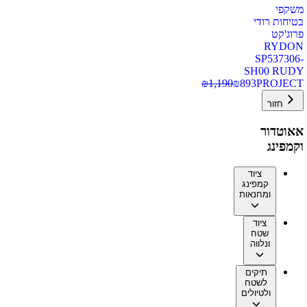
משקפי
בטיחות רודי
פרוג'קט
RYDON
SP537306-
SH00 RUDY
₪
1,190
₪
893
PROJECT
חזור
אאוטדור
וקמפינג
ציוד
קמפינג
ומחנאות
ציוד
שטח
ונלווה
תיקים
לשטח
ולטיולים