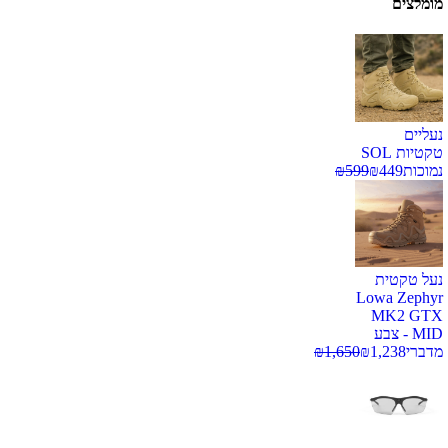
מומלצים
נעליים
טקטיות SOL
נמוכות
449
₪
599
₪
נעל טקטית
Lowa Zephyr
MK2 GTX
MID - צבע
מדברי
1,238
₪
1,650
₪