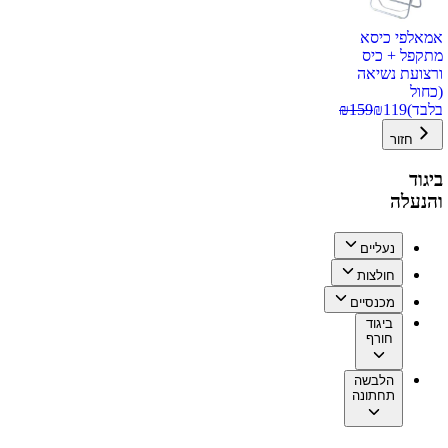
אמאלפי כיסא
מתקפל + כיס
ורצועת נשיאה
(כחול
בלבד)
119
₪
159
₪
חזור
ביגוד
והנעלה
נעליים
חולצות
מכנסיים
ביגוד
חורף
הלבשה
תחתונה