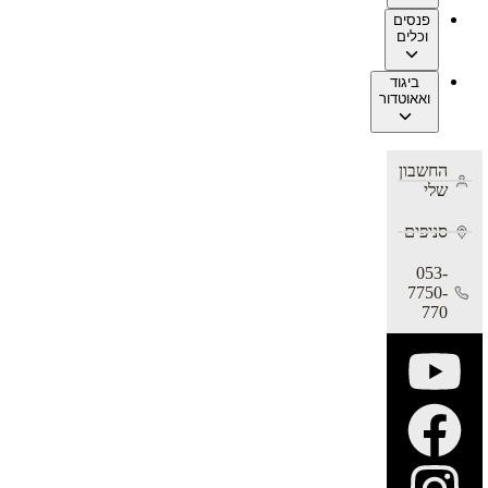
פנסים
וכלים
ביגוד
ואאוטדור
החשבון
שלי
סניפים
053-
7750-
770