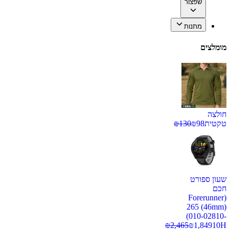
שפצור
מתנות
מומלצים
חולצה
טקטית
98
₪
130
₪
שעון ספורט
חכם
(Forerunner
265 (46mm)
(010-02810-
₪
2,465
₪
1,849
10H