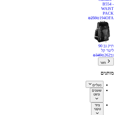
B554 -
WAIST
PACK
₪
259
₪
194
OFA
תיק גב 90
ליטר קל
גב
262
₪
349
₪
חזור
מותגים
נעליים
שעונים
וניווט
ציוד
טקטי