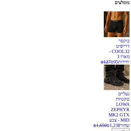
מומלצים
בוקסר
דרייפיט
COOL32 -
מארז 3
יחידות
95
₪
127
₪
נעליים
טקטיות
LOWA
ZEPHYR
MK2 GTX
MID - צבע
שחור
1,238
₪
1,650
₪