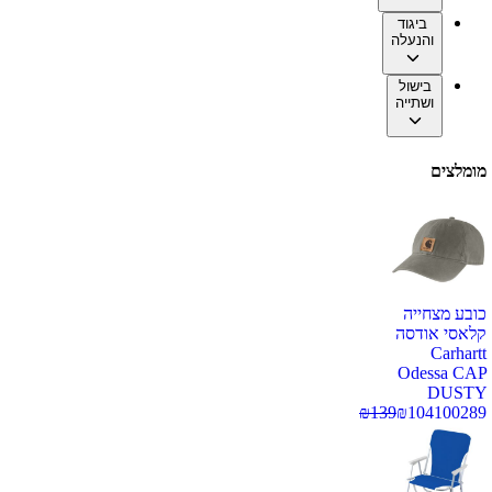
ביגוד
והנעלה
בישול
ושתייה
מומלצים
כובע מצחייה
קלאסי אודסה
Carhartt
Odessa CAP
DUSTY
₪
139
₪
104
100289