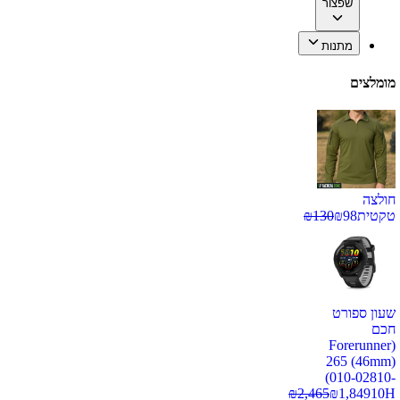
שפצור
מתנות
מומלצים
חולצה
טקטית
98
₪
130
₪
שעון ספורט
חכם
(Forerunner
265 (46mm)
(010-02810-
₪
2,465
₪
1,849
10H