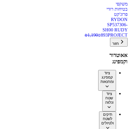
משקפי
בטיחות רודי
פרוג'קט
RYDON
SP537306-
SH00 RUDY
₪
1,190
₪
893
PROJECT
חזור
אאוטדור
וקמפינג
ציוד
קמפינג
ומחנאות
ציוד
שטח
ונלווה
תיקים
לשטח
ולטיולים