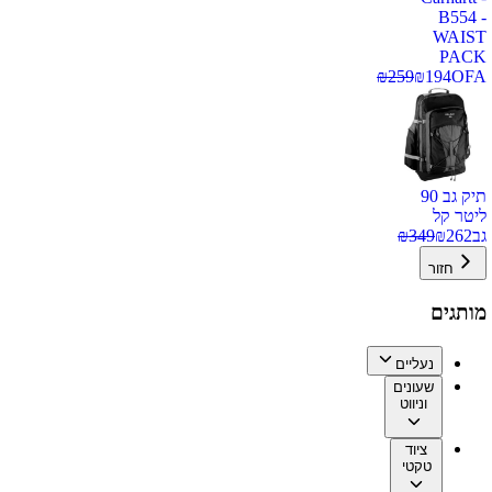
B554 -
WAIST
PACK
₪
259
₪
194
OFA
תיק גב 90
ליטר קל
גב
262
₪
349
₪
חזור
מותגים
נעליים
שעונים
וניווט
ציוד
טקטי