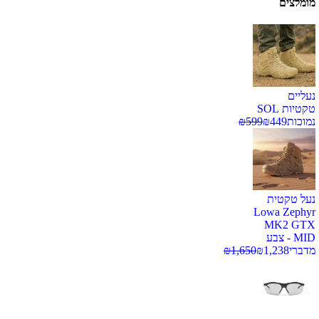
מומלצים
נעליים
טקטיות SOL
נמוכות
449
₪
599
₪
נעל טקטית
Lowa Zephyr
MK2 GTX
MID - צבע
מדברי
1,238
₪
1,650
₪