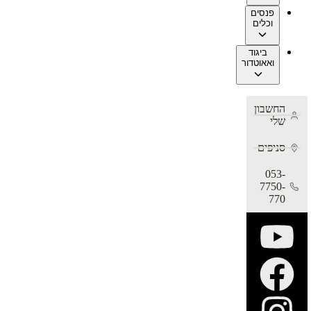
פנסים
וכלים
ביגוד
ואאוטדור
החשבון
שלי
סניפים
053-
7750-
770