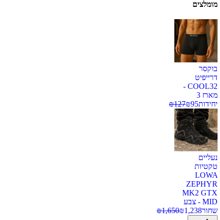
מומלצים
בוקסר
דרייפיט
COOL32 -
מארז 3
יחידות
95
₪
127
₪
נעליים
טקטיות
LOWA
ZEPHYR
MK2 GTX
MID - צבע
שחור
1,238
₪
1,650
₪