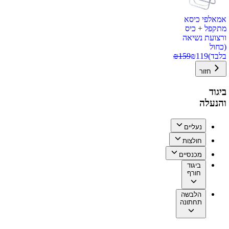
אמאלפי כיסא
מתקפל + כיס
ורצועת נשיאה
(כחול
בלבד)
119
₪
159
₪
חזור
ביגוד
והנעלה
נעליים
חולצות
מכנסיים
ביגוד
חורף
הלבשה
תחתונה