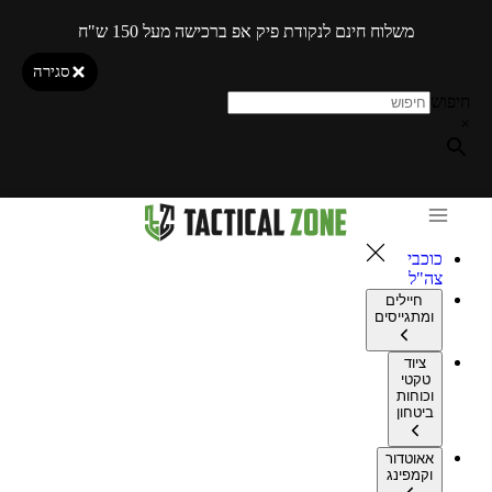
משלוח חינם לנקודת פיק אפ ברכישה מעל 150 ש"ח
סגירה
חיפוש
×
כוכבי
צה"ל
חיילים
ומתגייסים
ציוד
טקטי
וכוחות
ביטחון
אאוטדור
וקמפינג