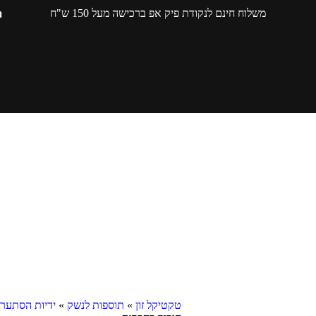
משלוח חינם לנקודת פיק אפ ברכישה מעל 150 ש"ח
טקטיקל זון
»
תוספות לנשק
»
ידיות הסתערו