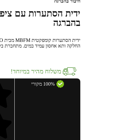
חיבור בהברגה
בהברגה
החלקה ותא אחסון עמיד במים. מתחברת בקלות למסילת M-LOK, משפרת דיו
משלוח מהיר במיוחד!
100% מקורי