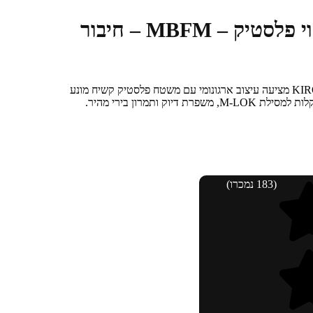
ידית הסתערות עם ציפוי פלסטיק – MBFM – חיבור
ידית הסתערות קומפקטית MBFM מבית KIRO מציעה עיצוב ארגונומי עם משטח פלסטיק קשיח מונע
ק ותמרון בירי מהיר.
(183 נמכרו)