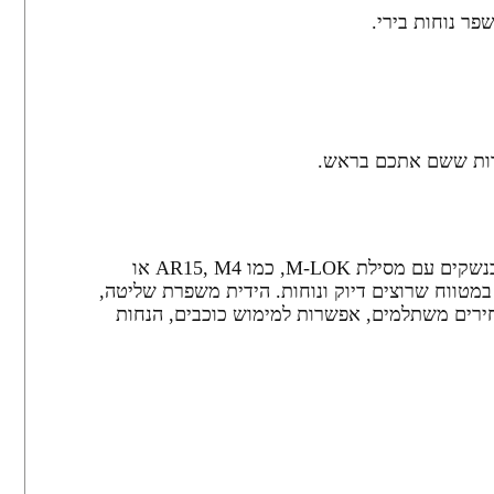
פר נוחות בירי.
ידית הסתערות MBFM מבית KIRO היא אידיאלית לחיילי צה"ל, אנשי כוחות הביטחון, מאבטחים וחובבי ירי המשתמשים בנשקים עם מסילת M-LOK, כמו AR15, M4 או
במטווח שרוצים דיוק ונוחות. הידית משפרת שליטה,
מחירים משתלמים, אפשרות למימוש כוכבים, הנחות