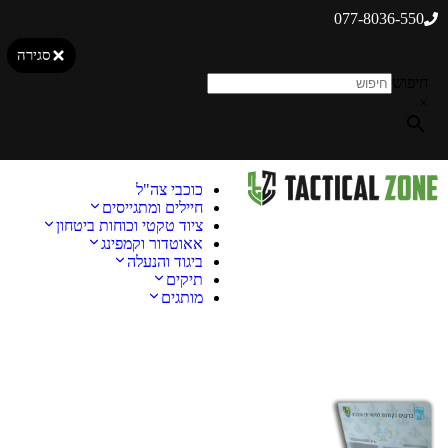
077-8036-550
סגירה
חיפוש
×
כוכבי צה"ל
חיילים ומתגייסים
ציוד טקטי וכוחות ביטחון
אאוטדור וקמפינג
ביגוד והנעלה
תיקים
מותגים