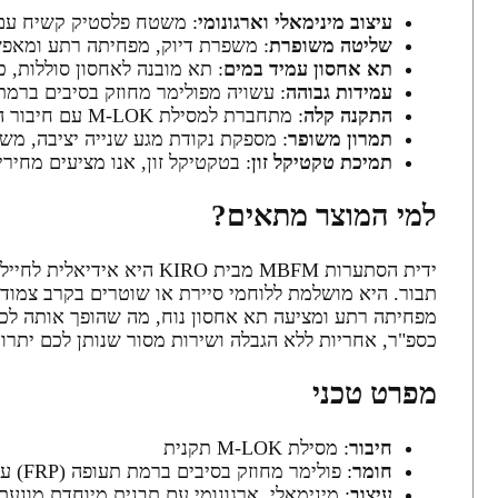
עיצוב מינימאלי וארגונומי
: משטח פלסטיק קשיח עם ת
שליטה משופרת
: משפרת דיוק, מפחיתה רתע ומאפשר
תא אחסון עמיד במים
: תא מובנה לאחסון סוללות, כ
עמידות גבוהה
: עשויה מפולימר מחוזק בסיבים ברמת
התקנה קלה
: מתחברת למסילת M-LOK עם חיבור הברגה, ללא צורך בכלים, חוסכת זמן ומאמץ במצבים מבצעיים.
תמרון משופר
: מספקת נקודת מגע שנייה יציבה, משפ
תמיכת טקטיקל זון
: בטקטיקל זון, אנו מציעים מחירים תחרותיים
למי המוצר מתאים?
תבור. היא מושלמת ללוחמי סיירת או שוטרים בקרב צמוד,
מפחיתה רתע ומציעה תא אחסון נוח, מה שהופך אותה לכלי
כספ"ר, אחריות ללא הגבלה ושירות מסור שנותן לכם יתרו
מפרט טכני
חיבור
: מסילת M-LOK תקנית
חומר
: פולימר מחוזק בסיבים ברמת תעופה (FRP) עם משטח פלסטיק קשיח
עיצוב
: מינימאלי, ארגונומי עם תבנית מיוחדת מונע