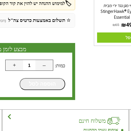
🏷️
למימוש ההנחה יש להזין את קוד הקופו
מגן נגד ירי מבית
StingerHawk® E
Essential
⭐
תשלום באמצעות כרטיס צה"ל
(הכר
סל
מבצע לזמן מ
+
–
הוספה לסל
משלוח חינם
איסוף עצמי מהחנות