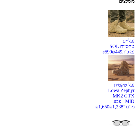
מומלצים
נעליים
טקטיות SOL
נמוכות
449
₪
599
₪
נעל טקטית
Lowa Zephyr
MK2 GTX
MID - צבע
מדברי
1,238
₪
1,650
₪