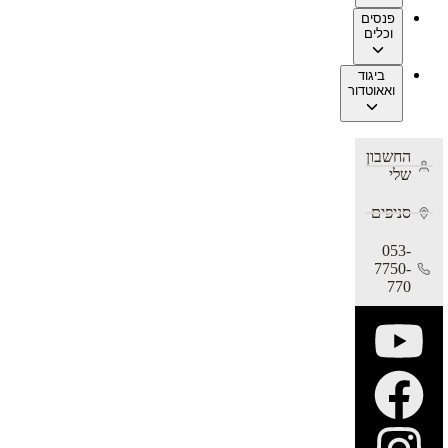
פנסים
וכלים
ביגוד
ואאוטדור
החשבון
שלי
סניפים
053-
7750-
770