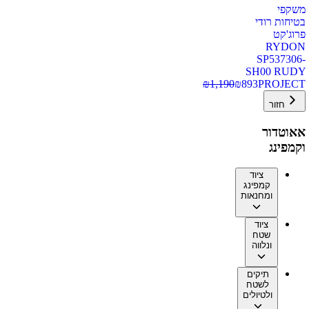
משקפי
בטיחות רודי
פרוג'קט
RYDON
SP537306-
SH00 RUDY
₪
1,190
₪
893
PROJECT
חזור
אאוטדור
וקמפינג
ציוד
קמפינג
ומחנאות
ציוד
שטח
ונלווה
תיקים
לשטח
ולטיולים