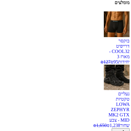
מומלצים
בוקסר
דרייפיט
COOL32 -
מארז 3
יחידות
95
₪
127
₪
נעליים
טקטיות
LOWA
ZEPHYR
MK2 GTX
MID - צבע
שחור
1,238
₪
1,650
₪