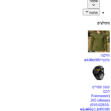
שפצור
מתנות
מומלצים
חולצה
טקטית
98
₪
130
₪
שעון ספורט
חכם
(Forerunner
265 (46mm)
(010-02810-
₪
2,465
₪
1,849
10H