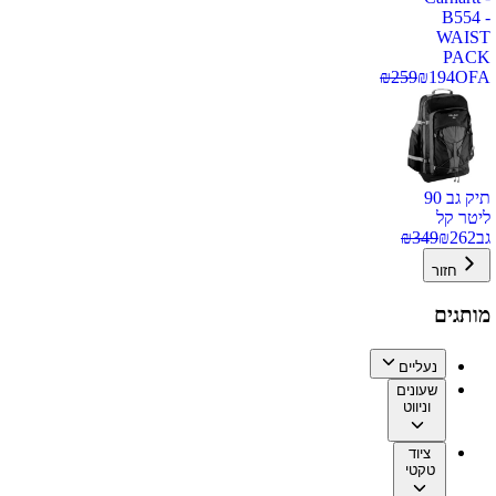
B554 -
WAIST
PACK
₪
259
₪
194
OFA
תיק גב 90
ליטר קל
גב
262
₪
349
₪
חזור
מותגים
נעליים
שעונים
וניווט
ציוד
טקטי