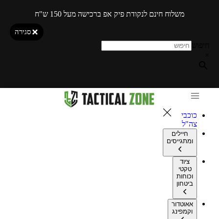
משלוח חינם לנקודת פיק אפ ברכישה מעל 150 ש"ח
סגירה
חיפוש
×
כוכבי
צה"ל
חיילים
ומתגייסים
ציוד
טקטי
וכוחות
ביטחון
אאוטדור
וקמפינג