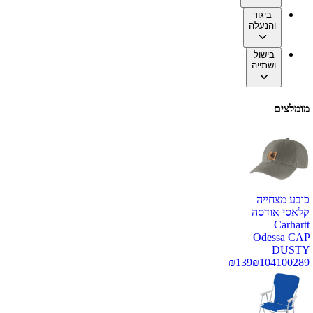
ביגוד
והנעלה
בישול
ושתייה
מומלצים
כובע מצחייה
קלאסי אודסה
Carhartt
Odessa CAP
DUSTY
₪
139
₪
104
100289