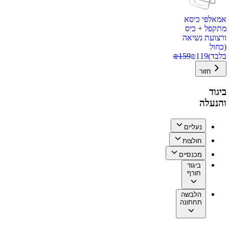
אמאלפי כיסא
מתקפל + כיס
ורצועת נשיאה
(כחול
בלבד)
119
₪
159
₪
חזור
ביגוד
והנעלה
נעליים
חולצות
מכנסיים
ביגוד
חורף
הלבשה
תחתונה