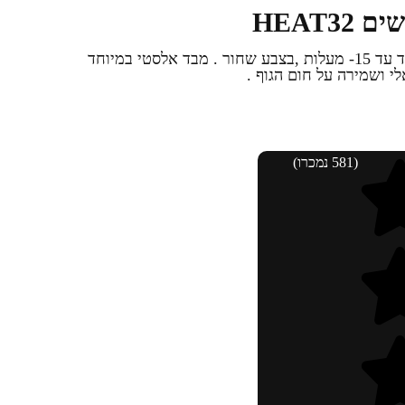
חולצה טרמית עבה לקור קיצוני במיוחד עד 15- מעלות ,בצבע שחור . מבד אלסטי במיוחד
י ושמירה על חום הגוף .
(581 נמכרו)