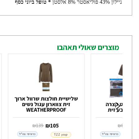
ניילון 43% פוליאסטר 8% אלסטן
* טופל ביוני כסף
מוצרים שאולי תאהבו
שלישיית חולצות שרוול ארוך
דרייפיט קצרה
זית צווארון עגול נשים
בע זית
WEATHERPROOF
6
‏ ₪
105
‏ ₪
80
‏ ₪
139
כרטיסי צה"ל
כרטיסי צה"ל
קופון TZZ