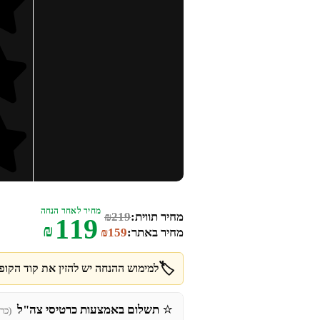
מחיר לאחר הנחה
מחיר תווית:
219
₪
119
₪
מחיר באתר:
159
₪
🏷️
למימוש ההנחה יש להזין את קוד הקופו
⭐
תשלום באמצעות כרטיסי צה"ל
(כר