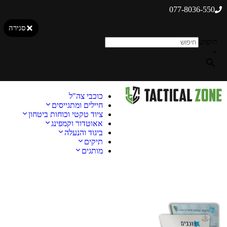
077-8036-550
סגירה
חיפוש
×
כוכבי צה"ל
חיילים ומתגייסים
ציוד טקטי וכוחות ביטחון
אאוטדור וקמפינג
ביגוד והנעלה
תיקים
מותגים
מבצע!