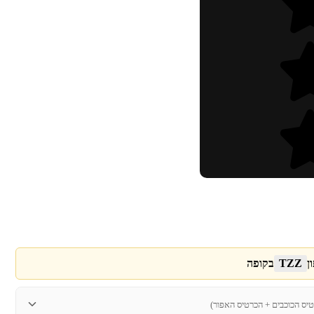
ן
TZZ
בקופה
טיס הכוכבים + הכרטיס האפור)