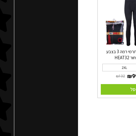
מכנס תרמי רמה 3 בצבע
ר HEAT32
2XL
סל