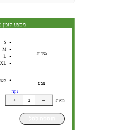
מבצע לזמן מ
S
M
מידות
L
XL
אפור
צבע
נקה
+
–
הוספה לסל