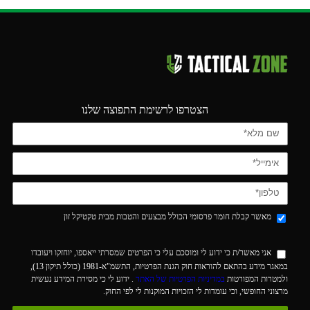
הצטרפו לרשימת התפוצה שלנו
מאשר קבלת חומר פרסומי הכולל מבצעים והטבות מבית טקטיקל זון
אני מאשר/ת כי ידוע לי ומוסכם עלי כי הפרטים שמסרתי ייאספו, יוחזקו ויעובדו
במאגר מידע בהתאם להוראות חוק הגנת הפרטיות, התשמ"א-1981 (כולל תיקון 13),
ולמטרות המפורטות
במדיניות הפרטיות של האתר
. ידוע לי כי מסירת המידע נעשית
מרצוני החופשי, וכי עומדות לי הזכויות המוקנות לי לפי החוק.