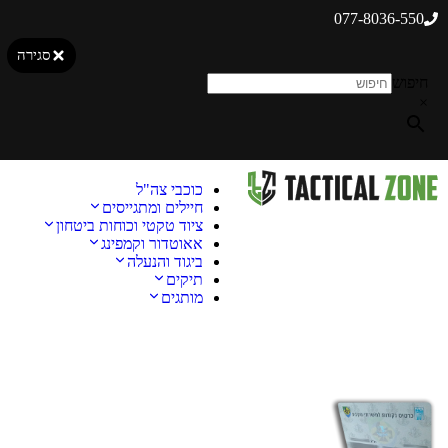
077-8036-550
סגירה
חיפוש
×
כוכבי צה"ל
חיילים ומתגייסים
ציוד טקטי וכוחות ביטחון
אאוטדור וקמפינג
ביגוד והנעלה
תיקים
מותגים