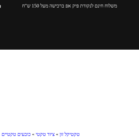
משלוח חינם לנקודת פיק אפ ברכישה מעל 150 ש"ח
טקטיקל זון
»
ציוד טקטי
»
כובעים טקטיים
»