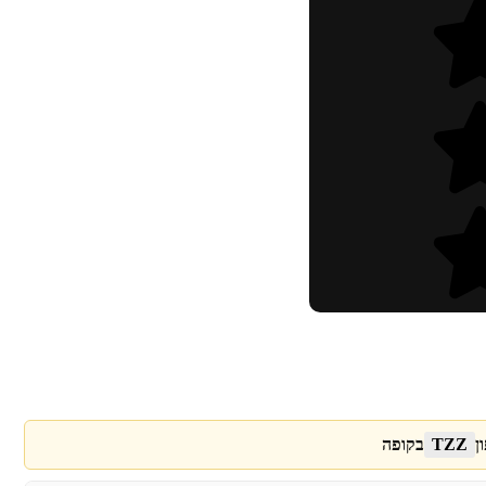
ן
TZZ
בקופה