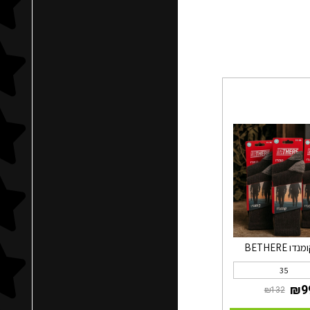
ו BETHERE
35