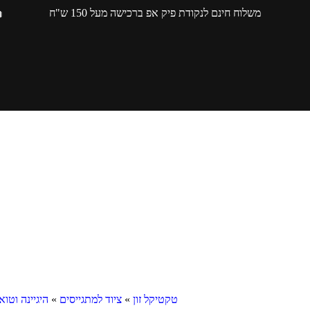
משלוח חינם לנקודת פיק אפ ברכישה מעל 150 ש"ח
טקטיקל זון
»
ציוד למתגייסים
»
היגיינה וטו