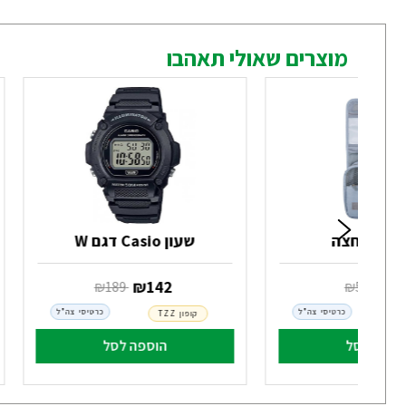
מוצרים שאולי תאהבו
 כלי רחצה
שעון Casio דגם W
4
‏ ₪
142
‏ ₪
59
‏ ₪
189
כרטיסי צה"ל
כרטיסי צה"ל
קופון TZZ
וספה לסל
הוספה לסל