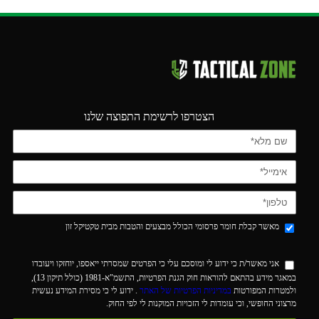
הצטרפו לרשימת התפוצה שלנו
מאשר קבלת חומר פרסומי הכולל מבצעים והטבות מבית טקטיקל זון
אני מאשר/ת כי ידוע לי ומוסכם עלי כי הפרטים שמסרתי ייאספו, יוחזקו ויעובדו
במאגר מידע בהתאם להוראות חוק הגנת הפרטיות, התשמ"א-1981 (כולל תיקון 13),
ולמטרות המפורטות
במדיניות הפרטיות של האתר
. ידוע לי כי מסירת המידע נעשית
מרצוני החופשי, וכי עומדות לי הזכויות המוקנות לי לפי החוק.