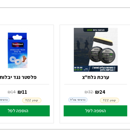
ערכת גלח"צ
פלסטר נגד יבלות
‏ ₪
24
‏ ₪
11
‏ ₪
32
‏ ₪
14
כרטיסי צה"ל
כרטיסי
קופון TZZ
קופון TZZ
הוספה לסל
הוספה לסל