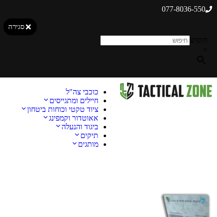
077-8036-550
סגירה
חיפוש
×
כוכבי צה"ל
חיילים ומתגייסים
ציוד טקטי וכוחות ביטחון
אאוטדור וקמפינג
ביגוד והנעלה
תיקים
מותגים