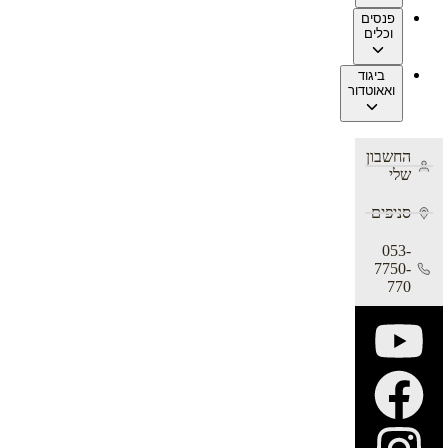
פנסים
וכלים
ביגוד
ואאוטדור
החשבון
שלי
סניפים
053-
7750-
770