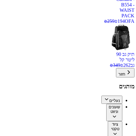
B554 -
WAIST
PACK
₪
259
₪
194
OFA
תיק גב 90
ליטר קל
גב
262
₪
349
₪
חזור
מותגים
נעליים
שעונים
וניווט
ציוד
טקטי