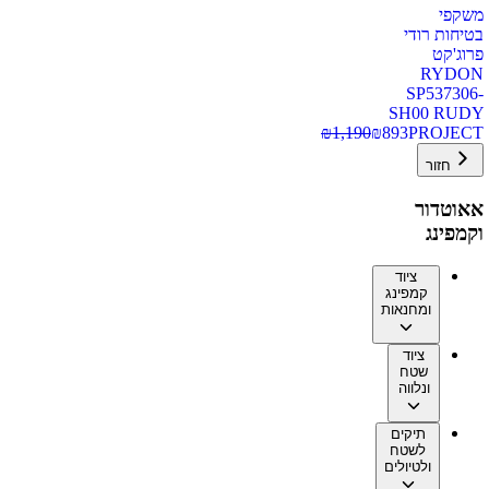
משקפי
בטיחות רודי
פרוג'קט
RYDON
SP537306-
SH00 RUDY
₪
1,190
₪
893
PROJECT
חזור
אאוטדור
וקמפינג
ציוד
קמפינג
ומחנאות
ציוד
שטח
ונלווה
תיקים
לשטח
ולטיולים