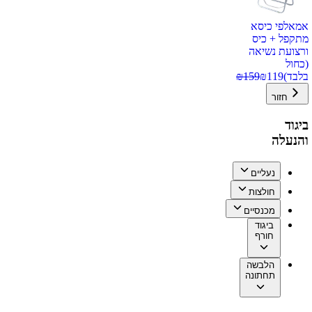
אמאלפי כיסא
מתקפל + כיס
ורצועת נשיאה
(כחול
בלבד)
119
₪
159
₪
חזור
ביגוד
והנעלה
נעליים
חולצות
מכנסיים
ביגוד
חורף
הלבשה
תחתונה