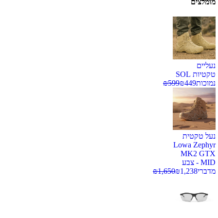
מומלצים
נעליים
טקטיות SOL
נמוכות
449
₪
599
₪
נעל טקטית
Lowa Zephyr
MK2 GTX
MID - צבע
מדברי
1,238
₪
1,650
₪