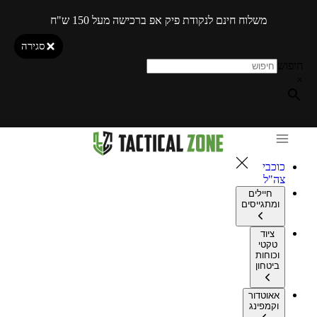
משלוח חינם לנקודת פיק אפ ברכישה מעל 150 ש"ח
סגירה
חיפוש
×
כוכבי
צה"ל
חיילים
ומתגייסים
ציוד
טקטי
וכוחות
ביטחון
אאוטדור
וקמפינג