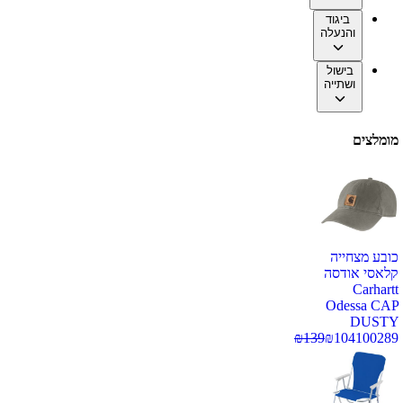
ביגוד
והנעלה
בישול
ושתייה
מומלצים
כובע מצחייה
קלאסי אודסה
Carhartt
Odessa CAP
DUSTY
₪
139
₪
104
100289