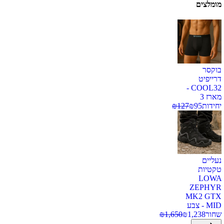
מומלצים
בוקסר
דרייפיט
COOL32 -
מארז 3
יחידות
95
₪
127
₪
נעליים
טקטיות
LOWA
ZEPHYR
MK2 GTX
MID - צבע
שחור
1,238
₪
1,650
₪