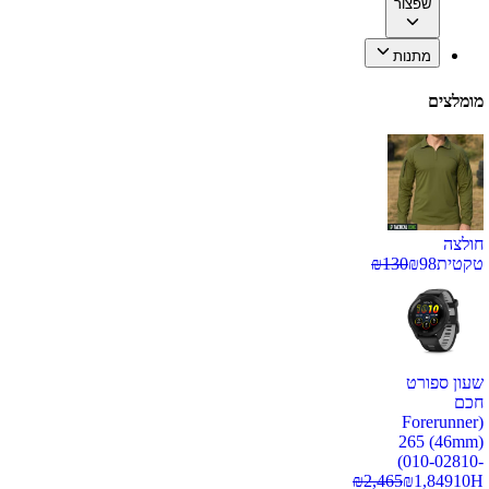
שפצור
מתנות
מומלצים
חולצה
טקטית
98
₪
130
₪
שעון ספורט
חכם
(Forerunner
265 (46mm)
(010-02810-
₪
2,465
₪
1,849
10H