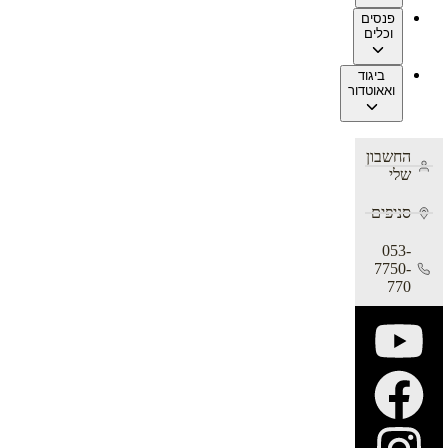
פנסים
וכלים
ביגוד
ואאוטדור
החשבון
שלי
סניפים
053-
7750-
770