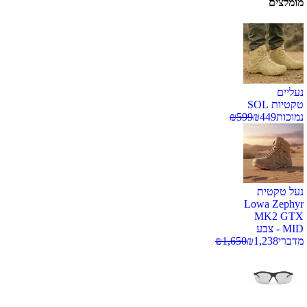
מומלצים
נעליים
טקטיות SOL
נמוכות
449
₪
599
₪
נעל טקטית
Lowa Zephyr
MK2 GTX
MID - צבע
מדברי
1,238
₪
1,650
₪