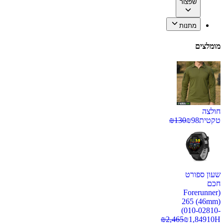
שפצור
מתנות
מומלצים
חולצה
טקטית
98
₪
130
₪
שעון ספורט
חכם
(Forerunner
265 (46mm)
(010-02810-
₪
2,465
₪
1,849
10H