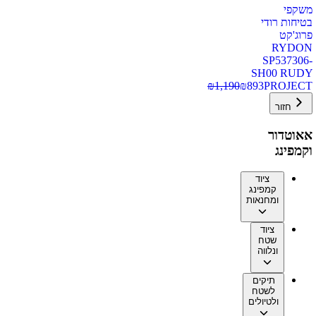
משקפי
בטיחות רודי
פרוג'קט
RYDON
SP537306-
SH00 RUDY
₪
1,190
₪
893
PROJECT
חזור
אאוטדור
וקמפינג
ציוד
קמפינג
ומחנאות
ציוד
שטח
ונלווה
תיקים
לשטח
ולטיולים