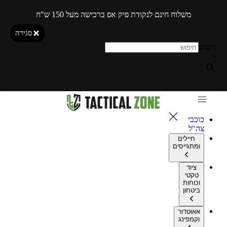
משלוח חינם לנקודת פיק אפ ברכישה מעל 150 ש"ח
סגירה
חיפוש
×
כוכבי
צה"ל
חיילים
ומתגייסים
ציוד
טקטי
וכוחות
ביטחון
אאוטדור
וקמפינג