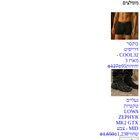
מומלצים
בוקסר
דרייפיט
COOL32 -
מארז 3
יחידות
95
₪
127
₪
נעליים
טקטיות
LOWA
ZEPHYR
MK2 GTX
MID - צבע
שחור
1,238
₪
1,650
₪