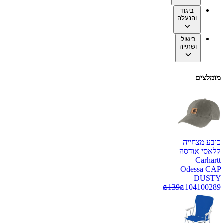
ביגוד
והנעלה
בישול
ושתייה
מומלצים
כובע מצחייה
קלאסי אודסה
Carhartt
Odessa CAP
DUSTY
₪
139
₪
104
100289