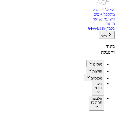
אמאלפי כיסא
מתקפל + כיס
ורצועת נשיאה
(כחול
בלבד)
119
₪
159
₪
חזור
ביגוד
והנעלה
נעליים
חולצות
מכנסיים
ביגוד
חורף
הלבשה
תחתונה