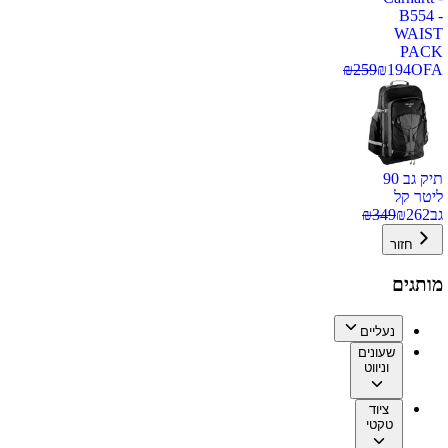
B554 -
WAIST
PACK
₪
259
₪
194
OFA
תיק גב 90
ליטר קל
גב
262
₪
349
₪
חזור
מותגים
נעליים
שעונים
וניווט
ציוד
טקטי