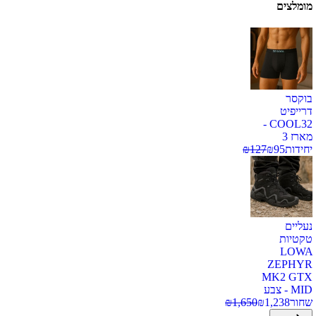
מומלצים
בוקסר
דרייפיט
COOL32 -
מארז 3
יחידות
95
₪
127
₪
נעליים
טקטיות
LOWA
ZEPHYR
MK2 GTX
MID - צבע
שחור
1,238
₪
1,650
₪