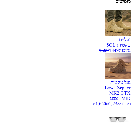
מומלצים
נעליים
טקטיות SOL
נמוכות
449
₪
599
₪
נעל טקטית
Lowa Zephyr
MK2 GTX
MID - צבע
מדברי
1,238
₪
1,650
₪