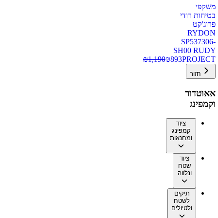
משקפי
בטיחות רודי
פרוג'קט
RYDON
SP537306-
SH00 RUDY
₪
1,190
₪
893
PROJECT
חזור
אאוטדור
וקמפינג
ציוד
קמפינג
ומחנאות
ציוד
שטח
ונלווה
תיקים
לשטח
ולטיולים