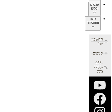
פנסים
וכלים
ביגוד
ואאוטדור
החשבון
שלי
סניפים
053-
7750-
770