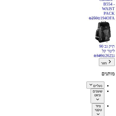
B554 -
WAIST
PACK
₪
259
₪
194
OFA
תיק גב 90
ליטר קל
גב
262
₪
349
₪
חזור
מותגים
נעליים
שעונים
וניווט
ציוד
טקטי