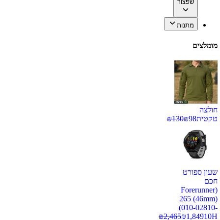
שפצור
מתנות
מומלצים
חולצה
טקטית
98
₪
130
₪
שעון ספורט
חכם
(Forerunner
265 (46mm)
(010-02810-
₪
2,465
₪
1,849
10H