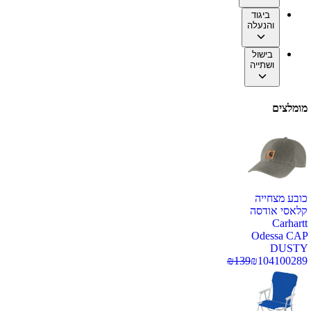
ביגוד
והנעלה
בישול
ושתייה
מומלצים
כובע מצחייה
קלאסי אודסה
Carhartt
Odessa CAP
DUSTY
₪
139
₪
104
100289