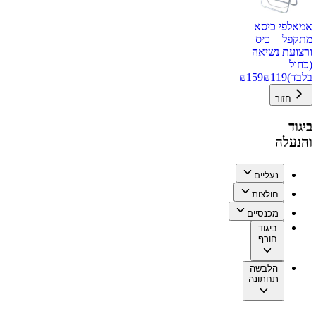
אמאלפי כיסא
מתקפל + כיס
ורצועת נשיאה
(כחול
בלבד)
119
₪
159
₪
חזור
ביגוד
והנעלה
נעליים
חולצות
מכנסיים
ביגוד
חורף
הלבשה
תחתונה