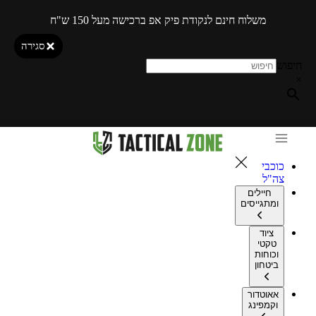
משלוח חינם לנקודת פיק אפ ברכישה מעל 150 ש"ח
סגירה
חיפוש
×
כוכבי
צה"ל
חיילים
ומתגייסים
ציוד
טקטי
וכוחות
ביטחון
אאוטדור
וקמפינג