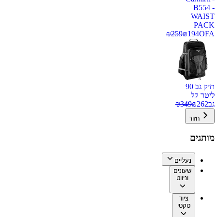
B554 -
WAIST
PACK
₪
259
₪
194
OFA
תיק גב 90
ליטר קל
גב
262
₪
349
₪
חזור
מותגים
נעליים
שעונים
וניווט
ציוד
טקטי