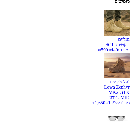
מומלצים
נעליים
טקטיות SOL
נמוכות
449
₪
599
₪
נעל טקטית
Lowa Zephyr
MK2 GTX
MID - צבע
מדברי
1,238
₪
1,650
₪