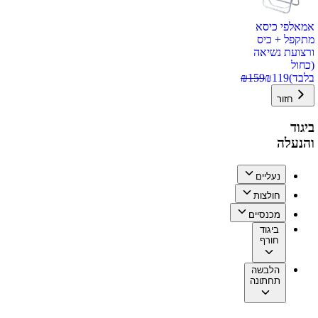
אמאלפי כיסא
מתקפל + כיס
ורצועת נשיאה
(כחול
בלבד)
119
₪
159
₪
חזור
ביגוד
והנעלה
נעליים
חולצות
מכנסיים
ביגוד
חורף
הלבשה
תחתונה