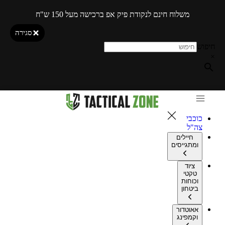
משלוח חינם לנקודת פיק אפ ברכישה מעל 150 ש"ח
סגירה
חיפוש
×
כוכבי
צה"ל
חיילים
ומתגייסים
ציוד
טקטי
וכוחות
ביטחון
אאוטדור
וקמפינג