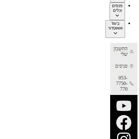
פנסים
וכלים
ביגוד
ואאוטדור
החשבון
שלי
סניפים
053-
7750-
770