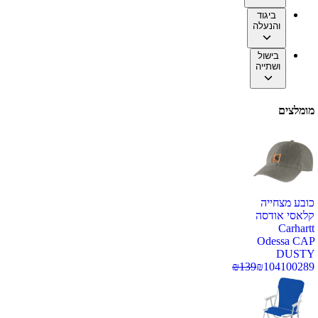
ביגוד
והנעלה
בישול
ושתייה
מומלצים
כובע מצחייה
קלאסי אודסה
Carhartt
Odessa CAP
DUSTY
₪
139
₪
104
100289