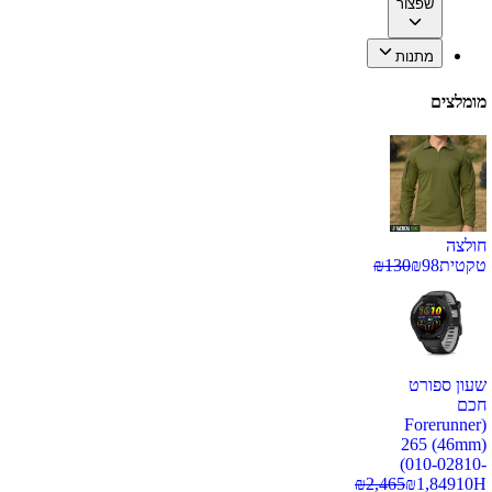
שפצור
מתנות
מומלצים
חולצה
טקטית
98
₪
130
₪
שעון ספורט
חכם
(Forerunner
265 (46mm)
(010-02810-
₪
2,465
₪
1,849
10H