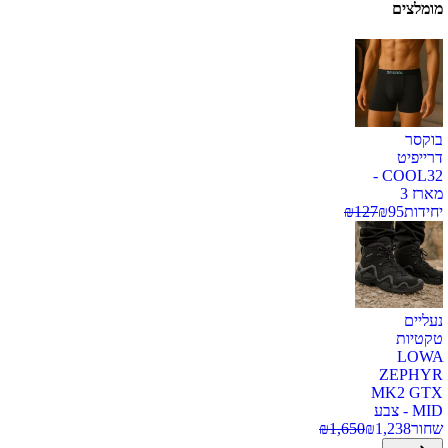
מומלצים
בוקסר
דרייפיט
COOL32 -
מארז 3
יחידות
95
₪
127
₪
נעליים
טקטיות
LOWA
ZEPHYR
MK2 GTX
MID - צבע
שחור
1,238
₪
1,650
₪