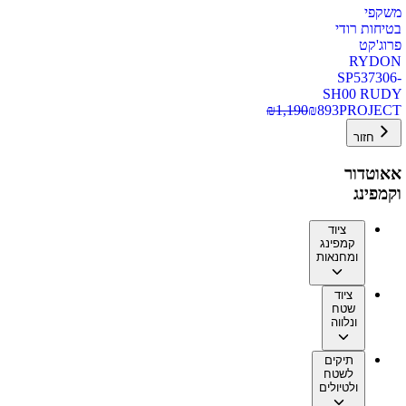
משקפי
בטיחות רודי
פרוג'קט
RYDON
SP537306-
SH00 RUDY
₪
1,190
₪
893
PROJECT
חזור
אאוטדור
וקמפינג
ציוד
קמפינג
ומחנאות
ציוד
שטח
ונלווה
תיקים
לשטח
ולטיולים