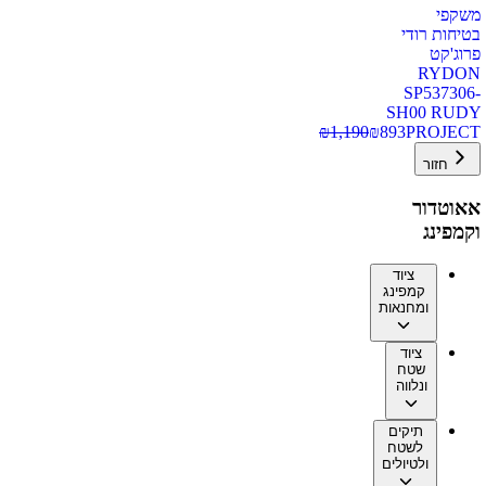
משקפי
בטיחות רודי
פרוג'קט
RYDON
SP537306-
SH00 RUDY
₪
1,190
₪
893
PROJECT
חזור
אאוטדור
וקמפינג
ציוד
קמפינג
ומחנאות
ציוד
שטח
ונלווה
תיקים
לשטח
ולטיולים