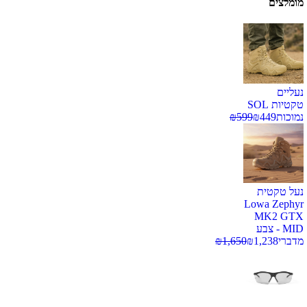
מומלצים
נעליים
טקטיות SOL
נמוכות
449
₪
599
₪
נעל טקטית
Lowa Zephyr
MK2 GTX
MID - צבע
מדברי
1,238
₪
1,650
₪