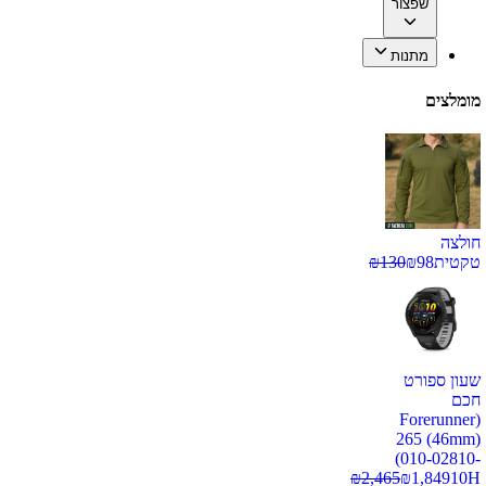
שפצור
מתנות
מומלצים
חולצה
טקטית
98
₪
130
₪
שעון ספורט
חכם
(Forerunner
265 (46mm)
(010-02810-
₪
2,465
₪
1,849
10H