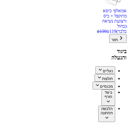
אמאלפי כיסא
מתקפל + כיס
ורצועת נשיאה
(כחול
בלבד)
119
₪
159
₪
חזור
ביגוד
והנעלה
נעליים
חולצות
מכנסיים
ביגוד
חורף
הלבשה
תחתונה