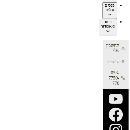
פנסים
וכלים
ביגוד
ואאוטדור
החשבון
שלי
סניפים
053-
7750-
770