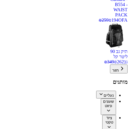
B554 -
WAIST
PACK
₪
259
₪
194
OFA
תיק גב 90
ליטר קל
גב
262
₪
349
₪
חזור
מותגים
נעליים
שעונים
וניווט
ציוד
טקטי