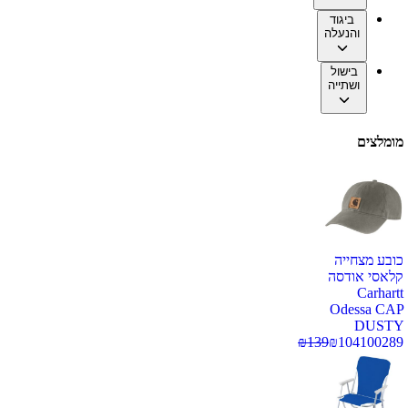
ביגוד
והנעלה
בישול
ושתייה
מומלצים
כובע מצחייה
קלאסי אודסה
Carhartt
Odessa CAP
DUSTY
₪
139
₪
104
100289