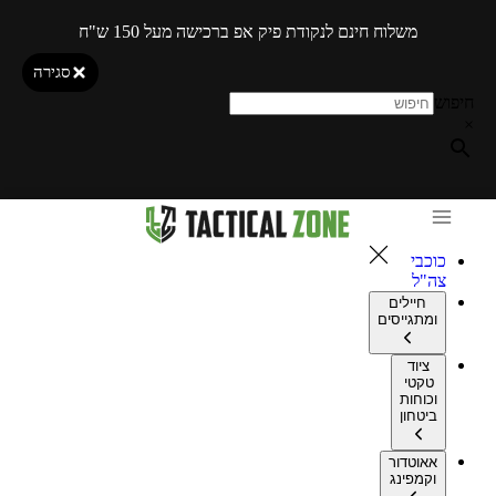
משלוח חינם לנקודת פיק אפ ברכישה מעל 150 ש"ח
סגירה
חיפוש
×
כוכבי
צה"ל
חיילים
ומתגייסים
ציוד
טקטי
וכוחות
ביטחון
אאוטדור
וקמפינג