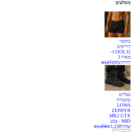
מומלצים
בוקסר
דרייפיט
COOL32 -
מארז 3
יחידות
95
₪
127
₪
נעליים
טקטיות
LOWA
ZEPHYR
MK2 GTX
MID - צבע
שחור
1,238
₪
1,650
₪