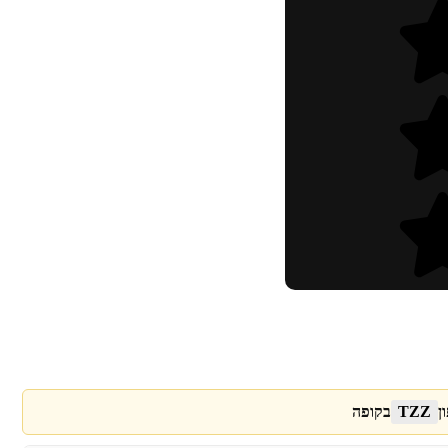
ן
TZZ
בקופה