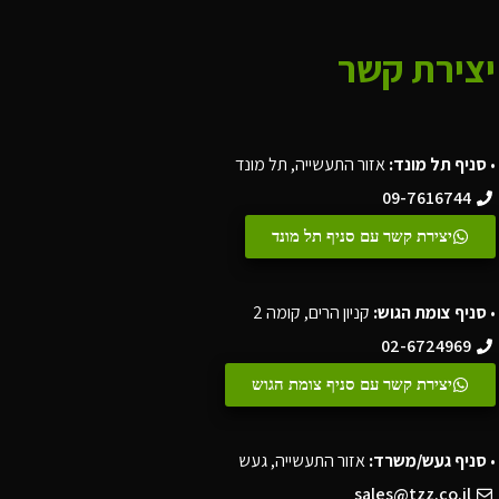
יצירת קשר
•
סניף תל מונד:
אזור התעשייה, תל מונד
09-7616744
יצירת קשר עם סניף תל מונד
•
סניף צומת הגוש:
קניון הרים, קומה 2
02-6724969
יצירת קשר עם סניף צומת הגוש
•
סניף געש/משרד:
אזור התעשייה, געש
sales@tzz.co.il