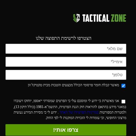
הצטרפו לרשימת התפוצה שלנו
מאשר קבלת חומר פרסומי הכולל מבצעים והטבות מבית טקטיקל זון
אני מאשר/ת כי ידוע לי ומוסכם עלי כי הפרטים שמסרתי ייאספו, יוחזקו ויעובדו
במאגר מידע בהתאם להוראות חוק הגנת הפרטיות, התשמ"א-1981 (כולל תיקון 13),
ולמטרות המפורטות
במדיניות הפרטיות של האתר
. ידוע לי כי מסירת המידע נעשית
מרצוני החופשי, וכי עומדות לי הזכויות המוקנות לי לפי החוק.
צרפו אותי!