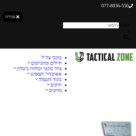
077-8036-550
סגירה
חיפוש
×
כוכבי צה"ל
חיילים ומתגייסים
ציוד טקטי וכוחות ביטחון
אאוטדור וקמפינג
ביגוד והנעלה
תיקים
מותגים