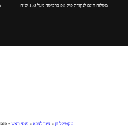
משלוח חינם לנקודת פיק אפ ברכישה מעל 150 ש"ח
טקטיקל זון
»
ציוד לצבא
»
פנסי ראש
»
פנס רא