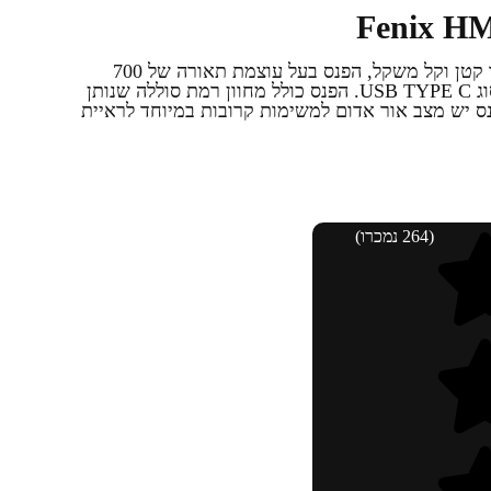
פנס ראש נטען - Fenix HM50R סופר קטן וקל משקל, הפנס בעל עוצמת תאורה של 700
לומנס. בעל סוללת LI-ION נטענת מסוג USB TYPE C. הפנס כולל מחוון רמת סוללה שנותן
ס יש מצב אור אדום למשימות קרובות במיוחד לראיית
(264 נמכרו)