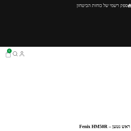
ספק רשמי של כוחות הביטחון
0
ש נטען – Fenix HM50R