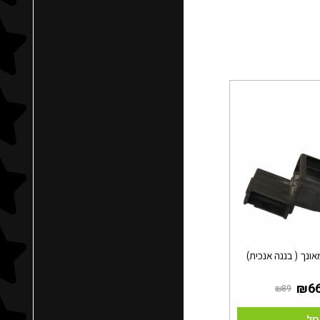
ונך ( בננה אנכית)
סל