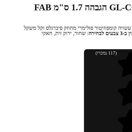
תומך לחי – לקת GL-CORE הגבהה 1.7 ס"מ FAB
GL-COR מתכווננת, עשויה קומפוזיטור פולימרי מחוזק פיברגלס וקל משקל
3 צבעים לבחירה
: שחור, ירוק זית, חאקי
(117 נמכרו)