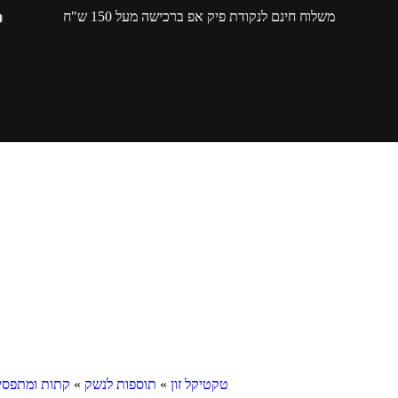
משלוח חינם לנקודת פיק אפ ברכישה מעל 150 ש"ח
טקטיקל זון
»
תוספות לנשק
»
קתות ומתפסי