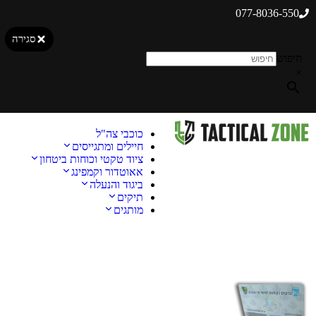
077-8036-550
סגירה
חיפוש
×
כוכבי צה"ל
חיילים ומתגייסים
ציוד טקטי וכוחות ביטחון
אאוטדור וקמפינג
ביגוד והנעלה
תיקים
מותגים