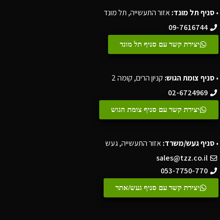
•
סניף תל מונד:
אזור התעשייה, תל מונד
09-7616744
יצירת קשר עם סניף תל מונד
•
סניף צומת הגוש:
קניון הרים, קומה 2
02-6724969
יצירת קשר עם סניף צומת הגוש
•
סניף געש/משרד:
אזור התעשייה, געש
sales@tzz.co.il
053-7750-770
יצירת קשר עם סניף געש/אתר