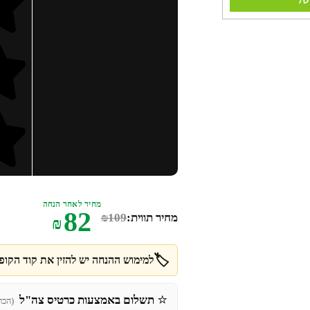
מחיר לאחר הנחה
82
מחיר תווית:
109
₪
₪
🏷️
למימוש ההנחה יש להזין את קוד הקופו
⭐
תשלום באמצעות כרטיס צה"ל
(הכר