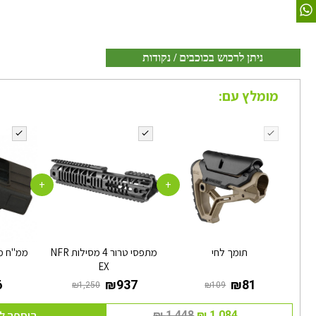
ניתן לרכוש בכוכבים / נקודות
מומלץ עם:
+
+
תומך לחי
מתפסי טרור 4 מסילות NFR
ממ"ח מא
EX
הוספה ל