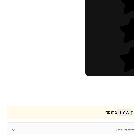
ן
TZZ
בקופה
טיס האפור)