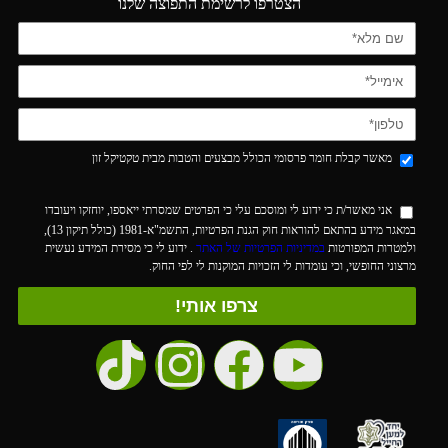
הצטרפו לרשימת התפוצה שלנו
מאשר קבלת חומר פרסומי הכולל מבצעים והטבות מבית טקטיקל זון
אני מאשר/ת כי ידוע לי ומוסכם עלי כי הפרטים שמסרתי ייאספו, יוחזקו ויעובדו
במאגר מידע בהתאם להוראות חוק הגנת הפרטיות, התשמ"א-1981 (כולל תיקון 13),
ולמטרות המפורטות
במדיניות הפרטיות של האתר
. ידוע לי כי מסירת המידע נעשית
מרצוני החופשי, וכי עומדות לי הזכויות המוקנות לי לפי החוק.
צרפו אותי!