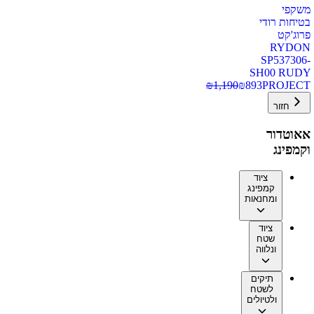
משקפי
בטיחות רודי
פרוג'קט
RYDON
SP537306-
SH00 RUDY
₪
1,190
₪
893
PROJECT
חזור
אאוטדור
וקמפינג
ציוד
קמפינג
ומחנאות
ציוד
שטח
ונלווה
תיקים
לשטח
ולטיולים