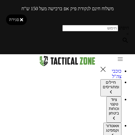
משלוח חינם לנקודת פיק אפ ברכישה מעל 150 ש"ח
סגירה
חיפוש
×
כוכבי
צה"ל
חיילים
ומתגייסים
ציוד
טקטי
וכוחות
ביטחון
אאוטדור
וקמפינג