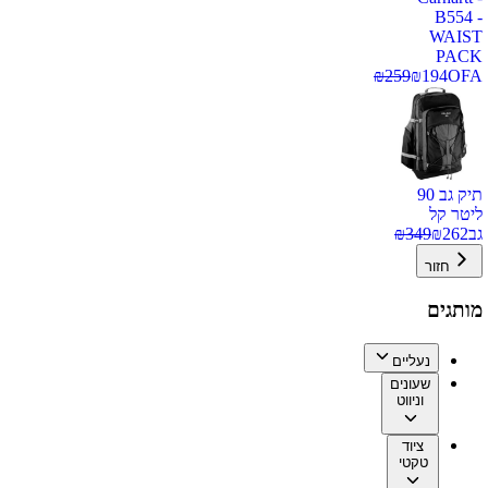
B554 -
WAIST
PACK
₪
259
₪
194
OFA
תיק גב 90
ליטר קל
גב
262
₪
349
₪
חזור
מותגים
נעליים
שעונים
וניווט
ציוד
טקטי