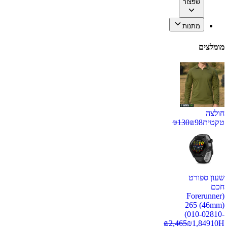
שפצור
מתנות
מומלצים
חולצה
טקטית
98
₪
130
₪
שעון ספורט
חכם
(Forerunner
265 (46mm)
(010-02810-
₪
2,465
₪
1,849
10H