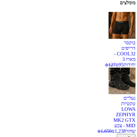
מומלצים
בוקסר
דרייפיט
COOL32 -
מארז 3
יחידות
95
₪
127
₪
נעליים
טקטיות
LOWA
ZEPHYR
MK2 GTX
MID - צבע
שחור
1,238
₪
1,650
₪