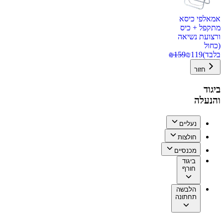
אמאלפי כיסא
מתקפל + כיס
ורצועת נשיאה
(כחול
בלבד)
119
₪
159
₪
חזור
ביגוד
והנעלה
נעליים
חולצות
מכנסיים
ביגוד
חורף
הלבשה
תחתונה