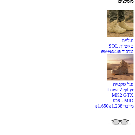
מומלצים
נעליים
טקטיות SOL
נמוכות
449
₪
599
₪
נעל טקטית
Lowa Zephyr
MK2 GTX
MID - צבע
מדברי
1,238
₪
1,650
₪