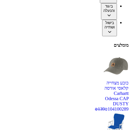
ביגוד
והנעלה
בישול
ושתייה
מומלצים
כובע מצחייה
קלאסי אודסה
Carhartt
Odessa CAP
DUSTY
₪
139
₪
104
100289