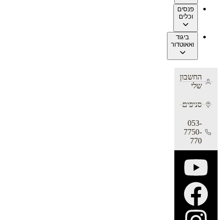
פנסים
וכלים
ביגוד
ואאוטדור
החשבון
שלי
סניפים
053-
7750-
770