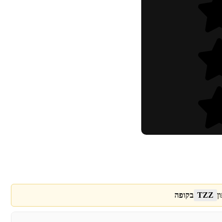
ן
TZZ
בקופה