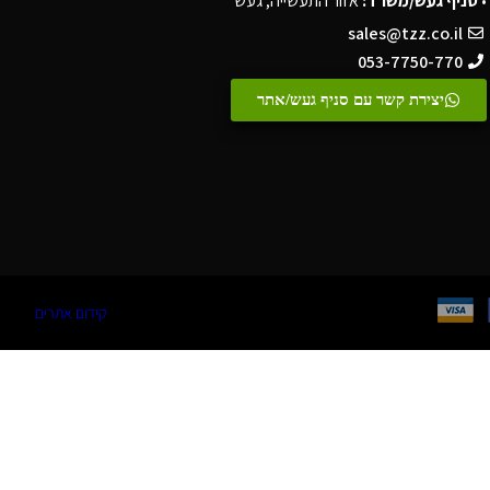
•
סניף געש/משרד:
אזור התעשייה, געש
sales@tzz.co.il
053-7750-770
יצירת קשר עם סניף געש/אתר
קידום אתרים