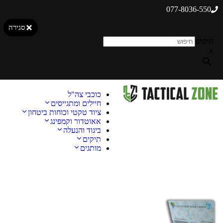
077-8036-550
סגירה
חיפוש
×
כוכבי צה"ל
חיילים ומתגייסים
ציוד טקטי וכוחות ביטחון
אאוטדור וקמפינג
ביגוד והנעלה
תיקים
מותגים
מבצע!