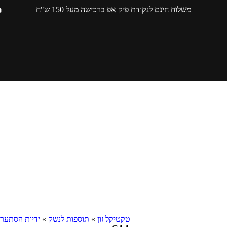
משלוח חינם לנקודת פיק אפ ברכישה מעל 150 ש"ח
טקטיקל זון
»
תוספות לנשק
»
ידיות הסתערו