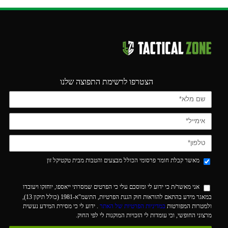
הצטרפו לרשימת התפוצה שלנו
מאשר קבלת חומר פרסומי הכולל מבצעים והטבות מבית טקטיקל זון
אני מאשר/ת כי ידוע לי ומוסכם עלי כי הפרטים שמסרתי ייאספו, יוחזקו ויעובדו
במאגר מידע בהתאם להוראות חוק הגנת הפרטיות, התשמ"א-1981 (כולל תיקון 13),
ולמטרות המפורטות
במדיניות הפרטיות של האתר
. ידוע לי כי מסירת המידע נעשית
מרצוני החופשי, וכי עומדות לי הזכויות המוקנות לי לפי החוק.