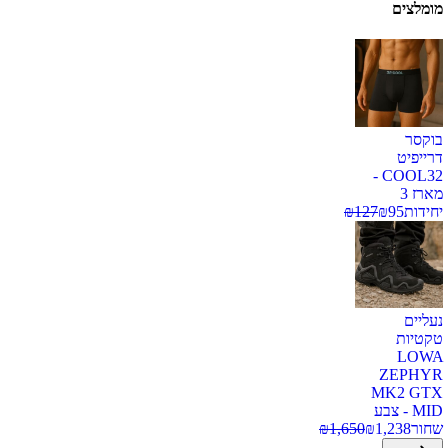
מומלצים
בוקסר
דרייפיט
COOL32 -
מארז 3
יחידות
95
₪
127
₪
נעליים
טקטיות
LOWA
ZEPHYR
MK2 GTX
MID - צבע
שחור
1,238
₪
1,650
₪