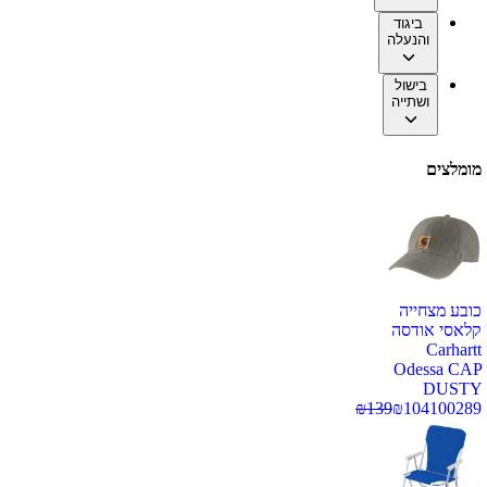
ביגוד
והנעלה
בישול
ושתייה
מומלצים
כובע מצחייה
קלאסי אודסה
Carhartt
Odessa CAP
DUSTY
₪
139
₪
104
100289