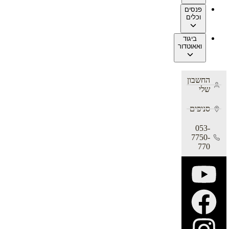
פנסים
וכלים
ביגוד
ואאוטדור
החשבון
שלי
סניפים
053-
7750-
770