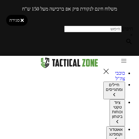
משלוח חינם לנקודת פיק אפ ברכישה מעל 150 ש"ח
סגירה
חיפוש
×
כוכבי
צה"ל
חיילים
ומתגייסים
ציוד
טקטי
וכוחות
ביטחון
אאוטדור
וקמפינג