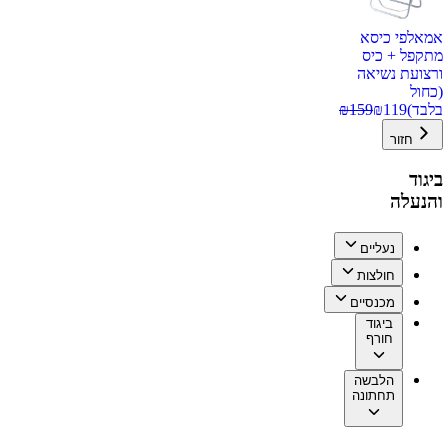
אמאלפי כיסא
מתקפל + כיס
ורצועת נשיאה
(כחול
בלבד)
119
₪
159
₪
חזור
ביגוד
והנעלה
נעליים
חולצות
מכנסיים
ביגוד
חורף
הלבשה
תחתונה