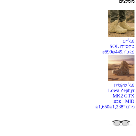
מומלצים
נעליים
טקטיות SOL
נמוכות
449
₪
599
₪
נעל טקטית
Lowa Zephyr
MK2 GTX
MID - צבע
מדברי
1,238
₪
1,650
₪