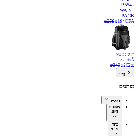
B554 -
WAIST
PACK
₪
259
₪
194
OFA
תיק גב 90
ליטר קל
גב
262
₪
349
₪
חזור
מותגים
נעליים
שעונים
וניווט
ציוד
טקטי