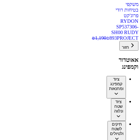
משקפי
בטיחות רודי
פרוג'קט
RYDON
SP537306-
SH00 RUDY
₪
1,190
₪
893
PROJECT
חזור
אאוטדור
וקמפינג
ציוד
קמפינג
ומחנאות
ציוד
שטח
ונלווה
תיקים
לשטח
ולטיולים