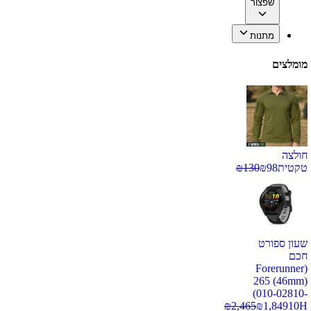
שפצור
מתנות
מומלצים
חולצה
טקטית
98
₪
130
₪
שעון ספורט
חכם
(Forerunner
265 (46mm)
(010-02810-
₪
2,465
₪
1,849
10H