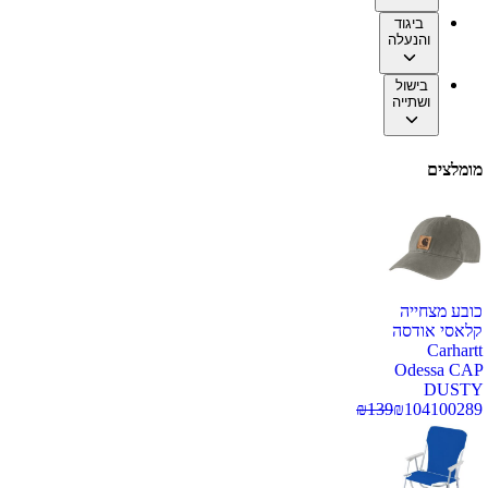
ביגוד
והנעלה
בישול
ושתייה
מומלצים
כובע מצחייה
קלאסי אודסה
Carhartt
Odessa CAP
DUSTY
₪
139
₪
104
100289