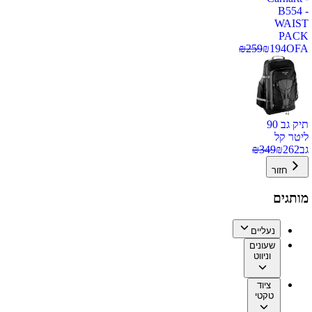
B554 -
WAIST
PACK
₪
259
₪
194
OFA
תיק גב 90
ליטר קל
גב
262
₪
349
₪
חזור
מותגים
נעליים
שעונים
וניווט
ציוד
טקטי