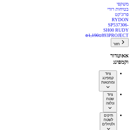
משקפי
בטיחות רודי
פרוג'קט
RYDON
SP537306-
SH00 RUDY
₪
1,190
₪
893
PROJECT
חזור
אאוטדור
וקמפינג
ציוד
קמפינג
ומחנאות
ציוד
שטח
ונלווה
תיקים
לשטח
ולטיולים