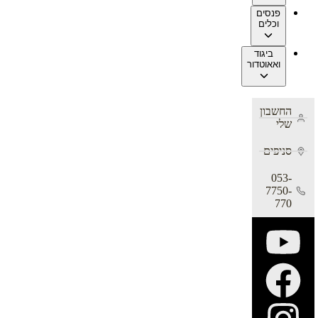
פנסים
וכלים
ביגוד
ואאוטדור
החשבון
שלי
סניפים
053-
7750-
770