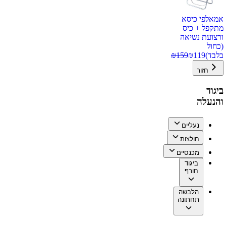
אמאלפי כיסא
מתקפל + כיס
ורצועת נשיאה
(כחול
בלבד)
119
₪
159
₪
חזור
ביגוד
והנעלה
נעליים
חולצות
מכנסיים
ביגוד
חורף
הלבשה
תחתונה