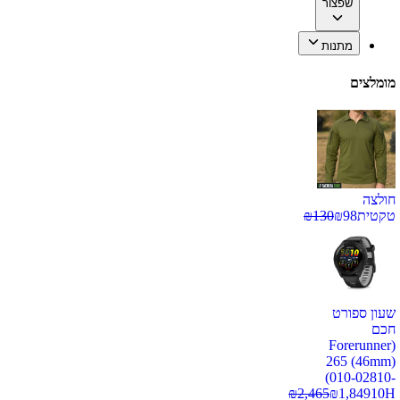
שפצור
מתנות
מומלצים
חולצה
טקטית
98
₪
130
₪
שעון ספורט
חכם
(Forerunner
265 (46mm)
(010-02810-
₪
2,465
₪
1,849
10H