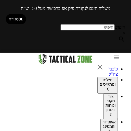
משלוח חינם לנקודת פיק אפ ברכישה מעל 150 ש"ח
סגירה
חיפוש
×
כוכבי
צה"ל
חיילים
ומתגייסים
ציוד
טקטי
וכוחות
ביטחון
אאוטדור
וקמפינג