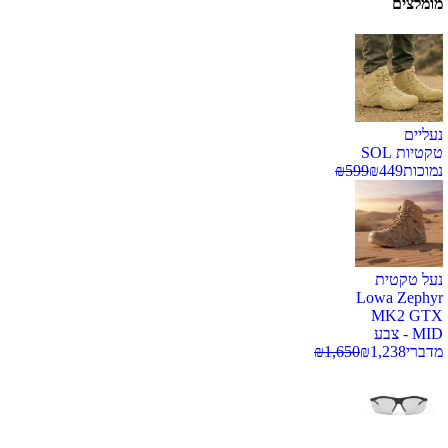
מומלצים
נעליים
טקטיות SOL
נמוכות
449
₪
599
₪
נעל טקטית
Lowa Zephyr
MK2 GTX
MID - צבע
מדברי
1,238
₪
1,650
₪