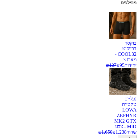
מומלצים
בוקסר
דרייפיט
COOL32 -
מארז 3
יחידות
95
₪
127
₪
נעליים
טקטיות
LOWA
ZEPHYR
MK2 GTX
MID - צבע
שחור
1,238
₪
1,650
₪