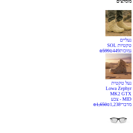
מומלצים
נעליים
טקטיות SOL
נמוכות
449
₪
599
₪
נעל טקטית
Lowa Zephyr
MK2 GTX
MID - צבע
מדברי
1,238
₪
1,650
₪