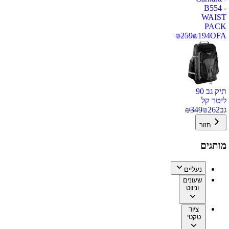
B554 -
WAIST
PACK
₪
259
₪
194
OFA
תיק גב 90
ליטר קל
גב
262
₪
349
₪
חזור
מותגים
נעליים
שעונים
וניווט
ציוד
טקטי