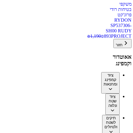
משקפי
בטיחות רודי
פרוג'קט
RYDON
SP537306-
SH00 RUDY
₪
1,190
₪
893
PROJECT
חזור
אאוטדור
וקמפינג
ציוד
קמפינג
ומחנאות
ציוד
שטח
ונלווה
תיקים
לשטח
ולטיולים