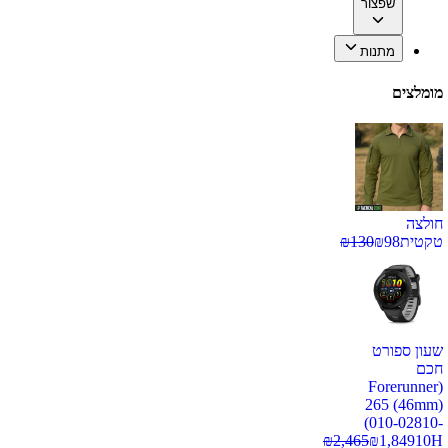
שפצור
מתנות
מומלצים
חולצה
טקטית
98
₪
130
₪
שעון ספורט
חכם
(Forerunner
265 (46mm)
(010-02810-
₪
2,465
₪
1,849
10H