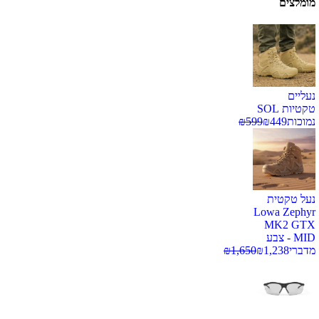
מומלצים
נעליים
טקטיות SOL
נמוכות
449
₪
599
₪
נעל טקטית
Lowa Zephyr
MK2 GTX
MID - צבע
מדברי
1,238
₪
1,650
₪