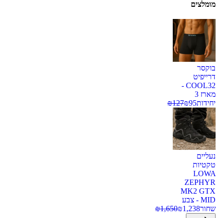
מומלצים
בוקסר
דרייפיט
COOL32 -
מארז 3
יחידות
95
₪
127
₪
נעליים
טקטיות
LOWA
ZEPHYR
MK2 GTX
MID - צבע
שחור
1,238
₪
1,650
₪