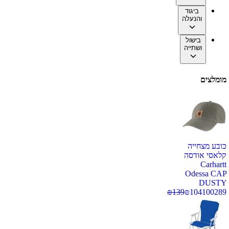
ביגוד
והנעלה
בישול
ושתייה
מומלצים
כובע מצחייה
קלאסי אודסה
Carhartt
Odessa CAP
DUSTY
₪
139
₪
104
100289