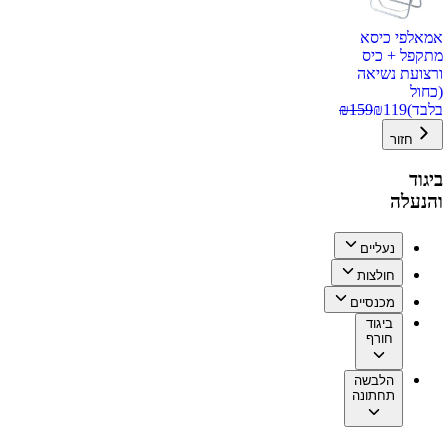
אמאלפי כיסא
מתקפל + כיס
ורצועת נשיאה
(כחול
בלבד)
119
₪
159
₪
חזור
ביגוד
והנעלה
נעליים
חולצות
מכנסיים
ביגוד
חורף
הלבשה
תחתונה