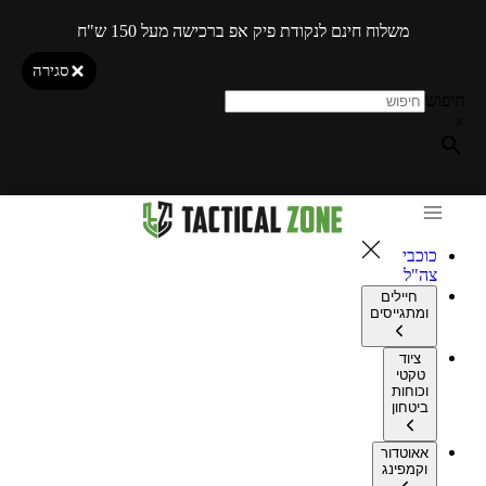
משלוח חינם לנקודת פיק אפ ברכישה מעל 150 ש"ח
סגירה
חיפוש
×
כוכבי
צה"ל
חיילים
ומתגייסים
ציוד
טקטי
וכוחות
ביטחון
אאוטדור
וקמפינג