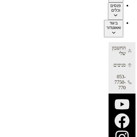
פנסים
וכלים
ביגוד
ואאוטדור
החשבון
שלי
סניפים
053-
7750-
770