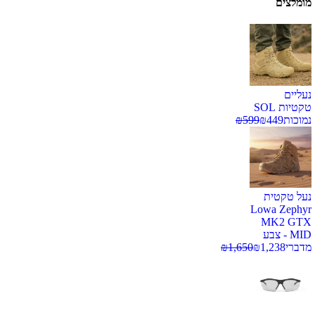
מומלצים
נעליים
טקטיות SOL
נמוכות
449
₪
599
₪
נעל טקטית
Lowa Zephyr
MK2 GTX
MID - צבע
מדברי
1,238
₪
1,650
₪