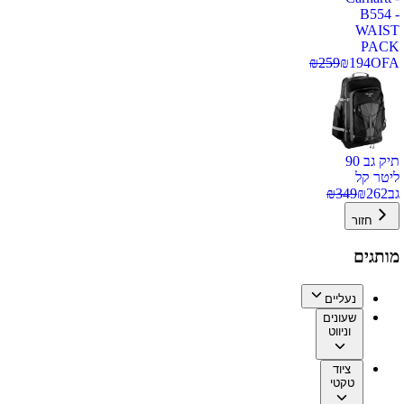
B554 -
WAIST
PACK
₪
259
₪
194
OFA
תיק גב 90
ליטר קל
גב
262
₪
349
₪
חזור
מותגים
נעליים
שעונים
וניווט
ציוד
טקטי