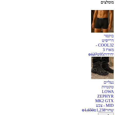
מומלצים
בוקסר
דרייפיט
COOL32 -
מארז 3
יחידות
95
₪
127
₪
נעליים
טקטיות
LOWA
ZEPHYR
MK2 GTX
MID - צבע
שחור
1,238
₪
1,650
₪