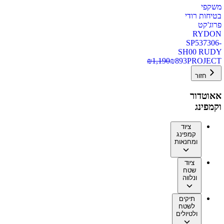
משקפי
בטיחות רודי
פרוג'קט
RYDON
SP537306-
SH00 RUDY
₪
1,190
₪
893
PROJECT
חזור
אאוטדור
וקמפינג
ציוד
קמפינג
ומחנאות
ציוד
שטח
ונלווה
תיקים
לשטח
ולטיולים