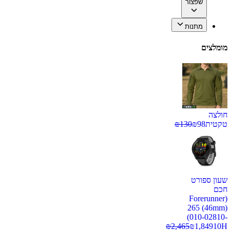
שפצור
מתנות
מומלצים
חולצה
טקטית
98
₪
130
₪
שעון ספורט
חכם
(Forerunner
265 (46mm)
(010-02810-
₪
2,465
₪
1,849
10H