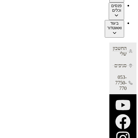
פנסים
וכלים
ביגוד
ואאוטדור
החשבון
שלי
סניפים
053-
7750-
770