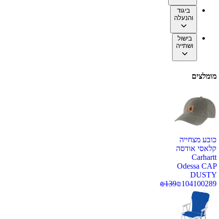
ביגוד
והנעלה
בישול
ושתייה
מומלצים
כובע מצחייה
קלאסי אודסה
Carhartt
Odessa CAP
DUSTY
₪
139
₪
104
100289