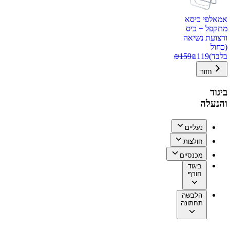
אמאלפי כיסא
מתקפל + כיס
ורצועת נשיאה
(כחול
בלבד)
119
₪
159
₪
חזור
ביגוד
והנעלה
נעליים
חולצות
מכנסיים
ביגוד
חורף
הלבשה
תחתונה