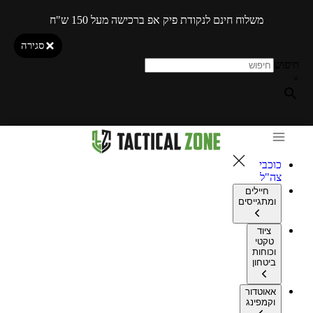
משלוח חינם לנקודת פיק אפ ברכישה מעל 150 ש"ח
סגירה
חיפוש
×
כוכבי
צה"ל
חיילים
ומתגייסים
ציוד
טקטי
וכוחות
ביטחון
אאוטדור
וקמפינג