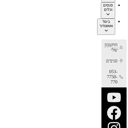
פנסים
וכלים
ביגוד
ואאוטדור
החשבון
שלי
סניפים
053-
7750-
770