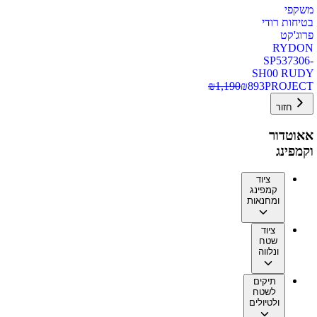
משקפי
בטיחות רודי
פרוג'קט
RYDON
SP537306-
SH00 RUDY
₪
1,190
₪
893
PROJECT
חזור
אאוטדור
וקמפינג
ציוד
קמפינג
ומחנאות
ציוד
שטח
ונלווה
תיקים
לשטח
ולטיולים