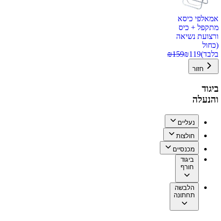
אמאלפי כיסא
מתקפל + כיס
ורצועת נשיאה
(כחול
בלבד)
119
₪
159
₪
חזור
ביגוד
והנעלה
נעליים
חולצות
מכנסיים
ביגוד
חורף
הלבשה
תחתונה