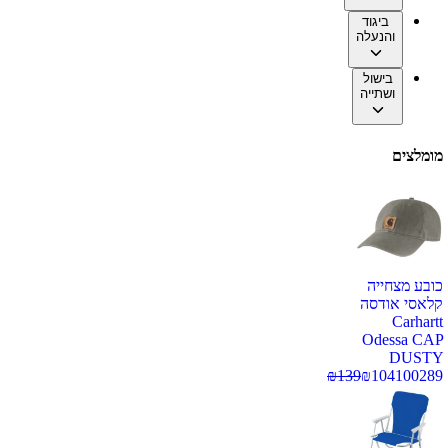
ביגוד
והנעלה
בישול
ושתייה
מומלצים
כובע מצחייה
קלאסי אודסה
Carhartt
Odessa CAP
DUSTY
₪
139
₪
104
100289