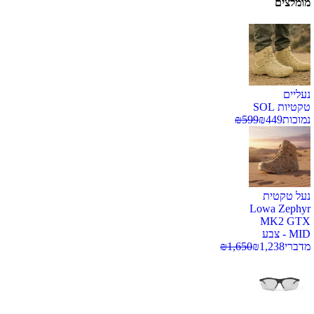
מומלצים
נעליים
טקטיות SOL
נמוכות
449
₪
599
₪
נעל טקטית
Lowa Zephyr
MK2 GTX
MID - צבע
מדברי
1,238
₪
1,650
₪