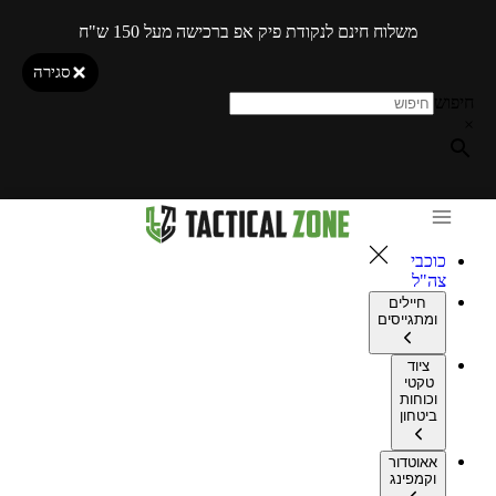
משלוח חינם לנקודת פיק אפ ברכישה מעל 150 ש"ח
סגירה
חיפוש
×
כוכבי
צה"ל
חיילים
ומתגייסים
ציוד
טקטי
וכוחות
ביטחון
אאוטדור
וקמפינג