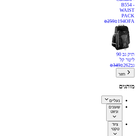
B554 -
WAIST
PACK
₪
259
₪
194
OFA
תיק גב 90
ליטר קל
גב
262
₪
349
₪
חזור
מותגים
נעליים
שעונים
וניווט
ציוד
טקטי