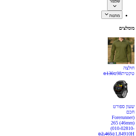
שפצור
מתנות
מומלצים
חולצה
טקטית
98
₪
130
₪
שעון ספורט
חכם
(Forerunner
265 (46mm)
(010-02810-
₪
2,465
₪
1,849
10H