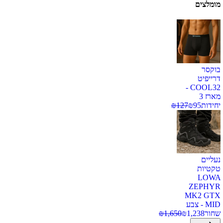
מומלצים
בוקסר
דרייפיט
COOL32 -
מארז 3
יחידות
95
₪
127
₪
נעליים
טקטיות
LOWA
ZEPHYR
MK2 GTX
MID - צבע
שחור
1,238
₪
1,650
₪