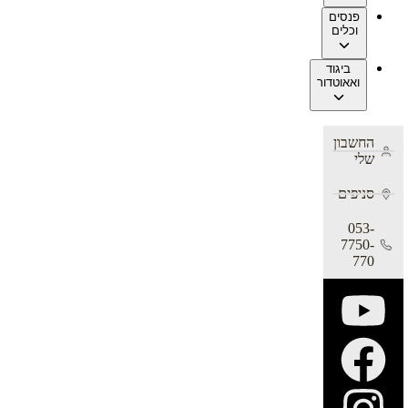
פנסים
וכלים
ביגוד
ואאוטדור
החשבון
שלי
סניפים
053-
7750-
770