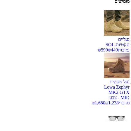
מומלצים
נעליים
טקטיות SOL
נמוכות
449
₪
599
₪
נעל טקטית
Lowa Zephyr
MK2 GTX
MID - צבע
מדברי
1,238
₪
1,650
₪