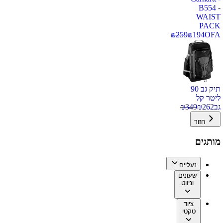
B554 -
WAIST
PACK
₪
259
₪
194
OFA
תיק גב 90
ליטר קל
גב
262
₪
349
₪
חזור
מותגים
נעליים
שעונים
וניווט
ציוד
טקטי