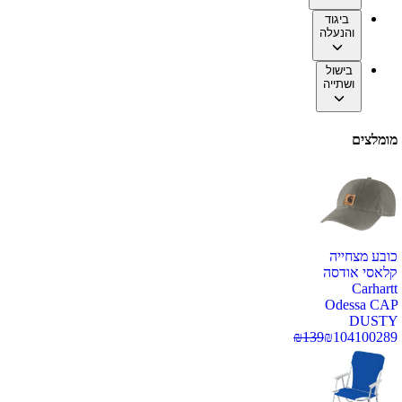
ביגוד
והנעלה
בישול
ושתייה
מומלצים
כובע מצחייה
קלאסי אודסה
Carhartt
Odessa CAP
DUSTY
₪
139
₪
104
100289