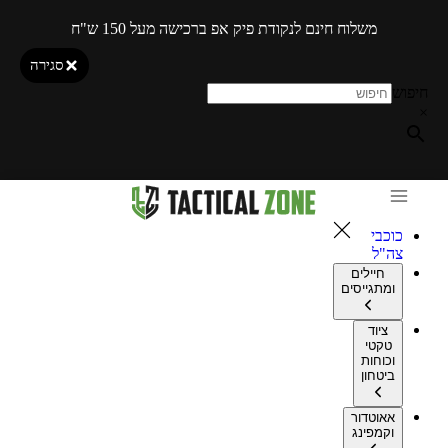
משלוח חינם לנקודת פיק אפ ברכישה מעל 150 ש"ח
סגירה
חיפוש
×
כוכבי
צה"ל
חיילים
ומתגייסים
ציוד
טקטי
וכוחות
ביטחון
אאוטדור
וקמפינג