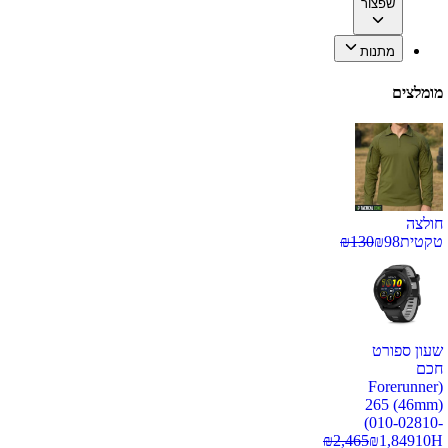
שפצור
מתנות
מומלצים
חולצה
טקטית
98
₪
130
₪
שעון ספורט
חכם
(Forerunner
265 (46mm)
(010-02810-
₪
2,465
₪
1,849
10H