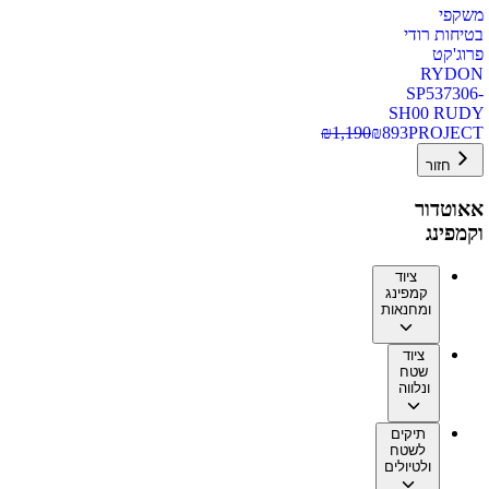
משקפי
בטיחות רודי
פרוג'קט
RYDON
SP537306-
SH00 RUDY
₪
1,190
₪
893
PROJECT
חזור
אאוטדור
וקמפינג
ציוד
קמפינג
ומחנאות
ציוד
שטח
ונלווה
תיקים
לשטח
ולטיולים