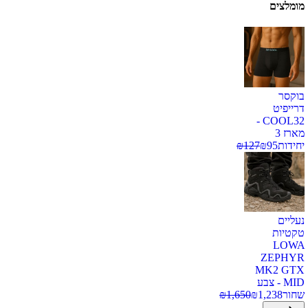
מומלצים
בוקסר
דרייפיט
COOL32 -
מארז 3
יחידות
95
₪
127
₪
נעליים
טקטיות
LOWA
ZEPHYR
MK2 GTX
MID - צבע
שחור
1,238
₪
1,650
₪