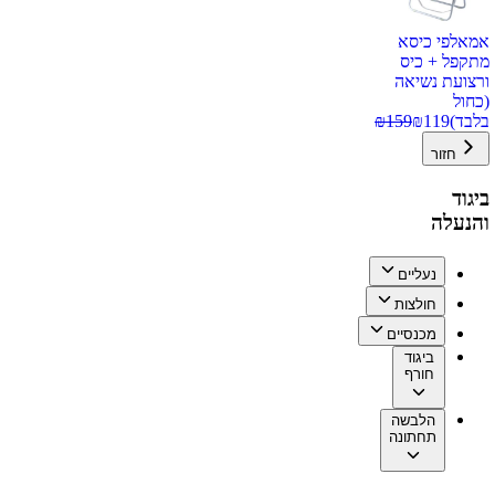
אמאלפי כיסא
מתקפל + כיס
ורצועת נשיאה
(כחול
בלבד)
119
₪
159
₪
חזור
ביגוד
והנעלה
נעליים
חולצות
מכנסיים
ביגוד
חורף
הלבשה
תחתונה