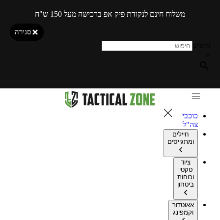
משלוח חינם לנקודת פיק אפ ברכישה מעל 150 ש"ח
סגירה
חיפוש
×
כוכבי
צה"ל
חיילים
ומתגייסים
ציוד
טקטי
וכוחות
ביטחון
אאוטדור
וקמפינג