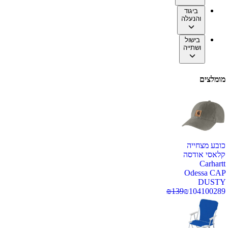
ביגוד
והנעלה
בישול
ושתייה
מומלצים
כובע מצחייה
קלאסי אודסה
Carhartt
Odessa CAP
DUSTY
₪
139
₪
104
100289