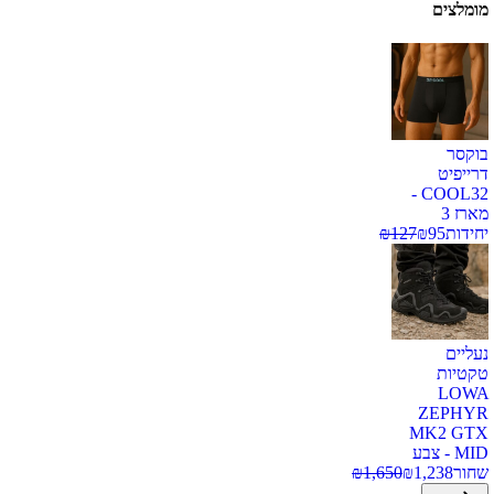
מומלצים
בוקסר
דרייפיט
COOL32 -
מארז 3
יחידות
95
₪
127
₪
נעליים
טקטיות
LOWA
ZEPHYR
MK2 GTX
MID - צבע
שחור
1,238
₪
1,650
₪