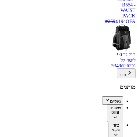
B554 -
WAIST
PACK
₪
259
₪
194
OFA
תיק גב 90
ליטר קל
גב
262
₪
349
₪
חזור
מותגים
נעליים
שעונים
וניווט
ציוד
טקטי