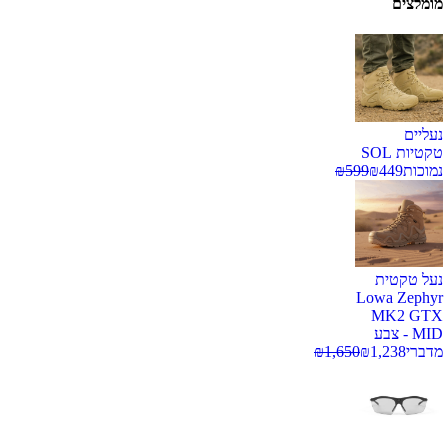
מומלצים
נעליים
טקטיות SOL
נמוכות
449
₪
599
₪
נעל טקטית
Lowa Zephyr
MK2 GTX
MID - צבע
מדברי
1,238
₪
1,650
₪