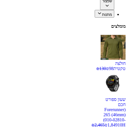
שפצור
מתנות
מומלצים
חולצה
טקטית
98
₪
130
₪
שעון ספורט
חכם
(Forerunner
265 (46mm)
(010-02810-
₪
2,465
₪
1,849
10H