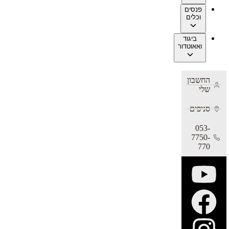
פנסים
וכלים
ביגוד
ואאוטדור
החשבון
שלי
סניפים
053-
7750-
770