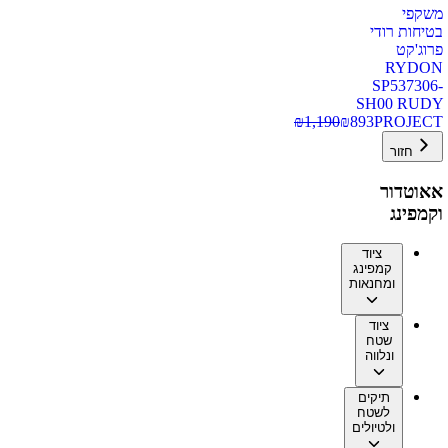
משקפי
בטיחות רודי
פרוג'קט
RYDON
SP537306-
SH00 RUDY
₪
1,190
₪
893
PROJECT
חזור
אאוטדור
וקמפינג
ציוד
קמפינג
ומחנאות
ציוד
שטח
ונלווה
תיקים
לשטח
ולטיולים