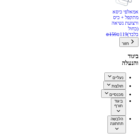
אמאלפי כיסא
מתקפל + כיס
ורצועת נשיאה
(כחול
בלבד)
119
₪
159
₪
חזור
ביגוד
והנעלה
נעליים
חולצות
מכנסיים
ביגוד
חורף
הלבשה
תחתונה