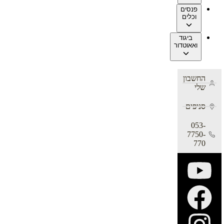
פנסים
וכלים
ביגוד
ואאוטדור
החשבון
שלי
סניפים
053-
7750-
770