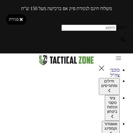
משלוח חינם לנקודת פיק אפ ברכישה מעל 150 ש"ח
סגירה
חיפוש
×
כוכבי
צה"ל
חיילים
ומתגייסים
ציוד
טקטי
וכוחות
ביטחון
אאוטדור
וקמפינג