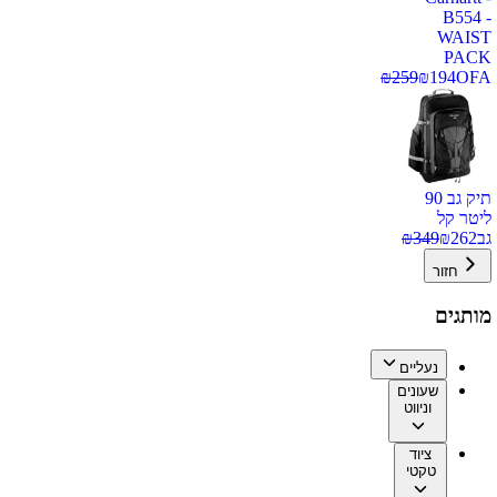
B554 -
WAIST
PACK
₪
259
₪
194
OFA
תיק גב 90
ליטר קל
גב
262
₪
349
₪
חזור
מותגים
נעליים
שעונים
וניווט
ציוד
טקטי