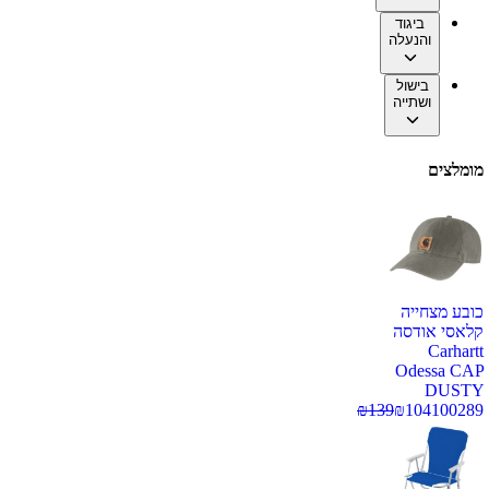
ביגוד
והנעלה
בישול
ושתייה
מומלצים
כובע מצחייה
קלאסי אודסה
Carhartt
Odessa CAP
DUSTY
₪
139
₪
104
100289