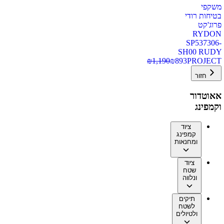
משקפי
בטיחות רודי
פרוג'קט
RYDON
SP537306-
SH00 RUDY
₪
1,190
₪
893
PROJECT
חזור
אאוטדור
וקמפינג
ציוד
קמפינג
ומחנאות
ציוד
שטח
ונלווה
תיקים
לשטח
ולטיולים