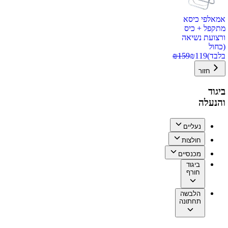
אמאלפי כיסא
מתקפל + כיס
ורצועת נשיאה
(כחול
בלבד)
119
₪
159
₪
חזור
ביגוד
והנעלה
נעליים
חולצות
מכנסיים
ביגוד
חורף
הלבשה
תחתונה