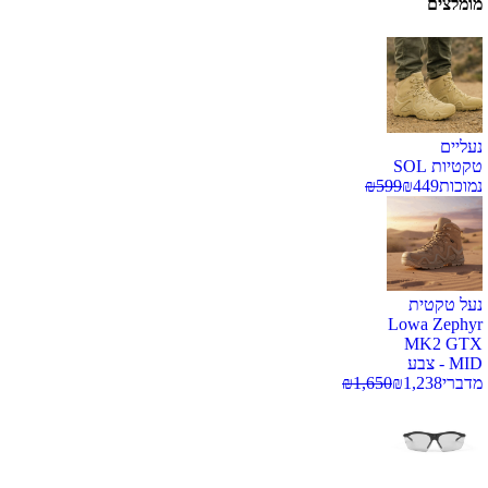
מומלצים
נעליים
טקטיות SOL
נמוכות
449
₪
599
₪
נעל טקטית
Lowa Zephyr
MK2 GTX
MID - צבע
מדברי
1,238
₪
1,650
₪