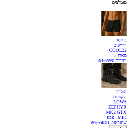
מומלצים
בוקסר
דרייפיט
COOL32 -
מארז 3
יחידות
95
₪
127
₪
נעליים
טקטיות
LOWA
ZEPHYR
MK2 GTX
MID - צבע
שחור
1,238
₪
1,650
₪