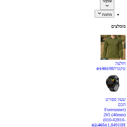
שפצור
מתנות
מומלצים
חולצה
טקטית
98
₪
130
₪
שעון ספורט
חכם
(Forerunner
265 (46mm)
(010-02810-
₪
2,465
₪
1,849
10H