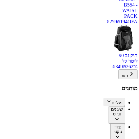
B554 -
WAIST
PACK
₪
259
₪
194
OFA
תיק גב 90
ליטר קל
גב
262
₪
349
₪
חזור
מותגים
נעליים
שעונים
וניווט
ציוד
טקטי