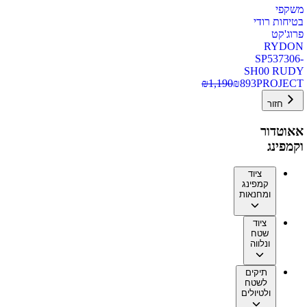
משקפי
בטיחות רודי
פרוג'קט
RYDON
SP537306-
SH00 RUDY
₪
1,190
₪
893
PROJECT
חזור
אאוטדור
וקמפינג
ציוד
קמפינג
ומחנאות
ציוד
שטח
ונלווה
תיקים
לשטח
ולטיולים