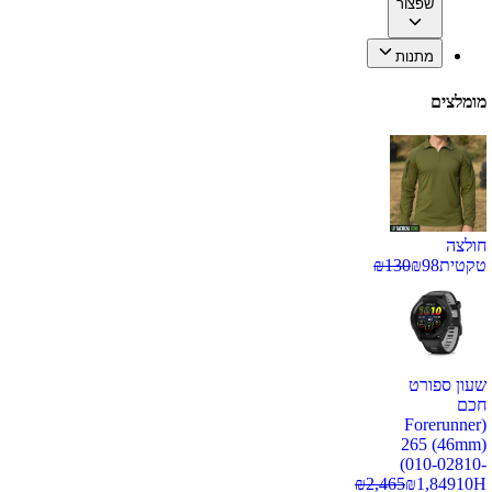
שפצור
מתנות
מומלצים
חולצה
טקטית
98
₪
130
₪
שעון ספורט
חכם
(Forerunner
265 (46mm)
(010-02810-
₪
2,465
₪
1,849
10H