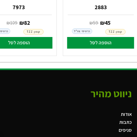
7973
2883
‏ ₪
45
‏ ₪
82
‏ ₪
59
‏ ₪
109
כרטיסי צה"ל
כרטיסי
קופון TZZ
קופון TZZ
הוספה לסל
הוספה לסל
ניווט מהיר
אודות
כתבות
סניפים