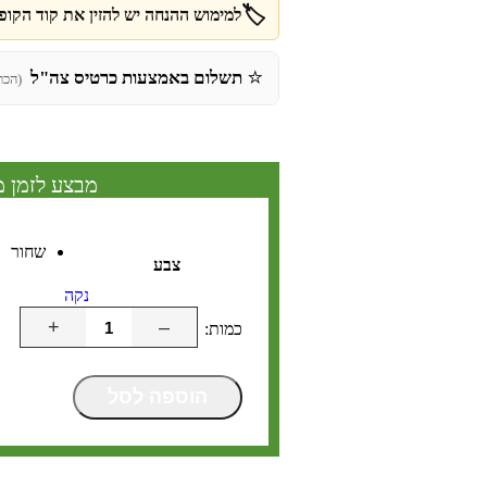
🏷️
למימוש ההנחה יש להזין את קוד הקופו
⭐
תשלום באמצעות כרטיס צה"ל
(הכר
מבצע לזמן מ
שחור
צבע
נקה
+
–
הוספה לסל