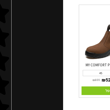
MY COMFORT P
45
סל