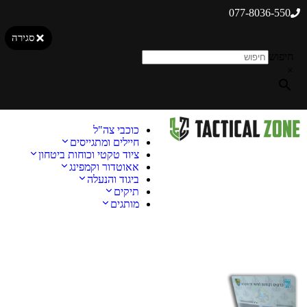
077-8036-550
סגירה
חיפוש
×
כוכבי צה"ל
חיילים ומתגייסים
ציוד טקטי וכוחות ביטחון
אאוטדור וקמפינג
ביגוד והנעלה
תיקים
מותגים