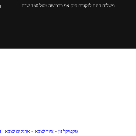
משלוח חינם לנקודת פיק אפ ברכישה מעל 150 ש"ח
טקטיקל זון
»
ציוד לצבא
»
ארנקים לצבא - חו