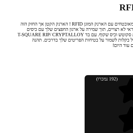
שמור את כרטיסי האשראי והמזומנים שלך מאובטחים עם הארנק המוגן RFID ! הארנק הקטן אך החזק הזה
י לא רצויים, תוך שמירה על ארגון החפצים שלך עם כיסים
לכרטיסי אשראי וכיס כסף עם רוכסן, סגירת סקוטש וכיס שקוף. עם בד T-SQUARE RIP/ CRYPTALLOY
ם בלבד, אתה יכול בקלות לשמור על בטיחות הפריטים שלך בדרכים. תהנה
(192 נמכרו)