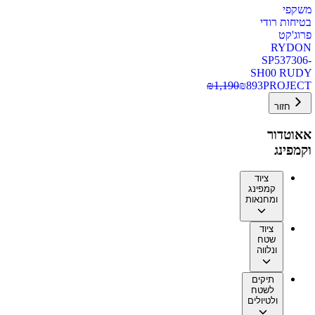
משקפי
בטיחות רודי
פרוג'קט
RYDON
SP537306-
SH00 RUDY
₪
1,190
₪
893
PROJECT
חזור
אאוטדור
וקמפינג
ציוד
קמפינג
ומחנאות
ציוד
שטח
ונלווה
תיקים
לשטח
ולטיולים