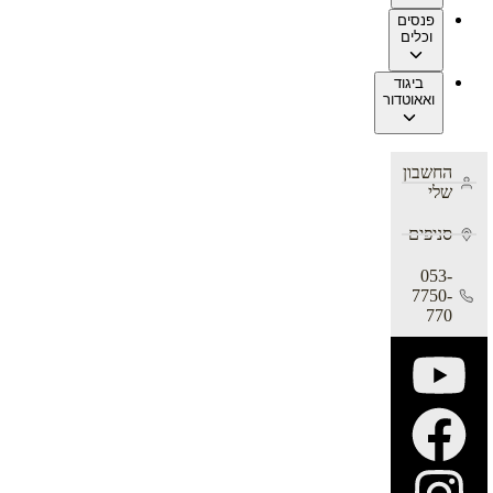
פנסים
וכלים
ביגוד
ואאוטדור
החשבון
שלי
סניפים
053-
7750-
770