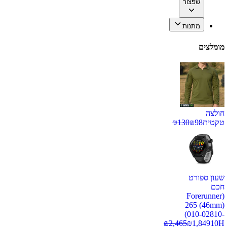
שפצור
מתנות
מומלצים
חולצה
טקטית
98
₪
130
₪
שעון ספורט
חכם
(Forerunner
265 (46mm)
(010-02810-
₪
2,465
₪
1,849
10H