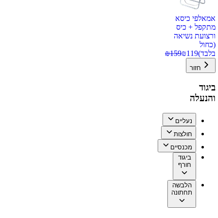
אמאלפי כיסא
מתקפל + כיס
ורצועת נשיאה
(כחול
בלבד)
119
₪
159
₪
חזור
ביגוד
והנעלה
נעליים
חולצות
מכנסיים
ביגוד
חורף
הלבשה
תחתונה