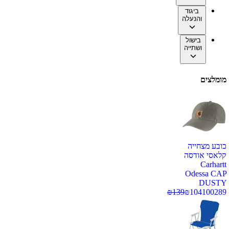
ביגוד
והנעלה
בישול
ושתייה
מומלצים
כובע מצחייה
קלאסי אודסה
Carhartt
Odessa CAP
DUSTY
₪
139
₪
104
100289