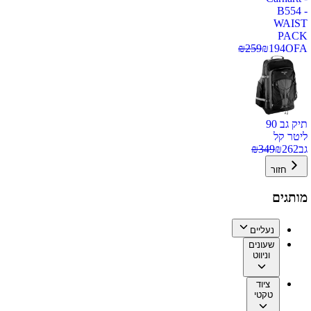
B554 -
WAIST
PACK
₪
259
₪
194
OFA
תיק גב 90
ליטר קל
גב
262
₪
349
₪
חזור
מותגים
נעליים
שעונים
וניווט
ציוד
טקטי