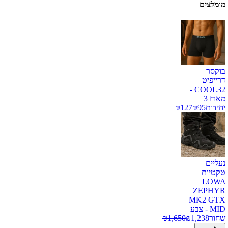
מומלצים
בוקסר
דרייפיט
COOL32 -
מארז 3
יחידות
95
₪
127
₪
נעליים
טקטיות
LOWA
ZEPHYR
MK2 GTX
MID - צבע
שחור
1,238
₪
1,650
₪