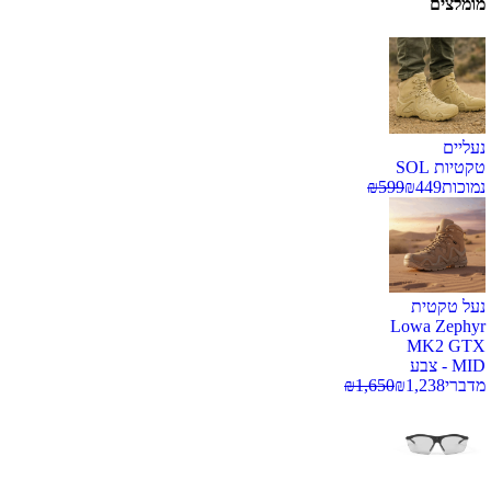
מומלצים
נעליים
טקטיות SOL
נמוכות
449
₪
599
₪
נעל טקטית
Lowa Zephyr
MK2 GTX
MID - צבע
מדברי
1,238
₪
1,650
₪