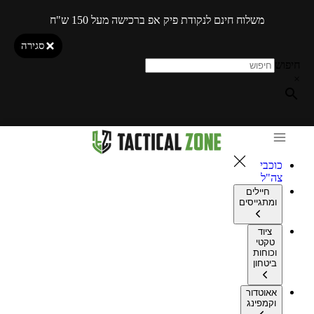
משלוח חינם לנקודת פיק אפ ברכישה מעל 150 ש"ח
סגירה
חיפוש
×
כוכבי
צה"ל
חיילים
ומתגייסים
ציוד
טקטי
וכוחות
ביטחון
אאוטדור
וקמפינג