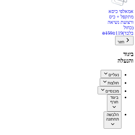
אמאלפי כיסא
מתקפל + כיס
ורצועת נשיאה
(כחול
בלבד)
119
₪
159
₪
חזור
ביגוד
והנעלה
נעליים
חולצות
מכנסיים
ביגוד
חורף
הלבשה
תחתונה