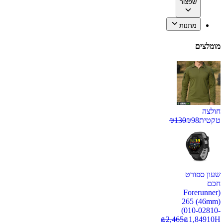
שפצור
מתנות
מומלצים
חולצה
טקטית
98
₪
130
₪
שעון ספורט
חכם
(Forerunner
265 (46mm)
(010-02810-
₪
2,465
₪
1,849
10H