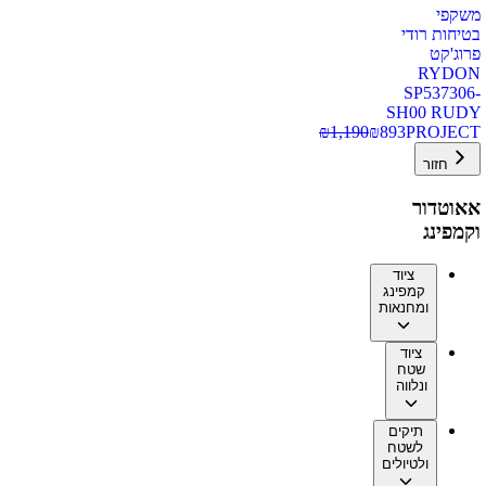
משקפי
בטיחות רודי
פרוג'קט
RYDON
SP537306-
SH00 RUDY
₪
1,190
₪
893
PROJECT
חזור
אאוטדור
וקמפינג
ציוד
קמפינג
ומחנאות
ציוד
שטח
ונלווה
תיקים
לשטח
ולטיולים