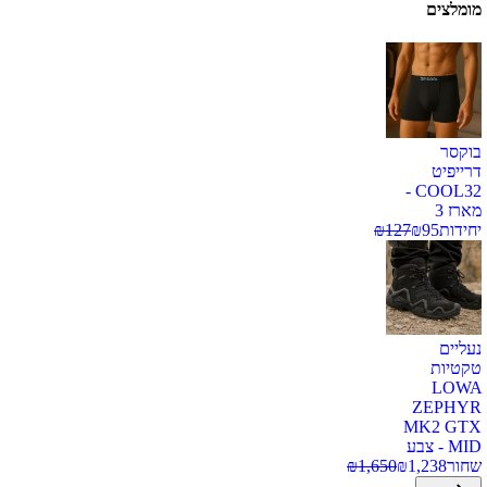
מומלצים
בוקסר
דרייפיט
COOL32 -
מארז 3
יחידות
95
₪
127
₪
נעליים
טקטיות
LOWA
ZEPHYR
MK2 GTX
MID - צבע
שחור
1,238
₪
1,650
₪