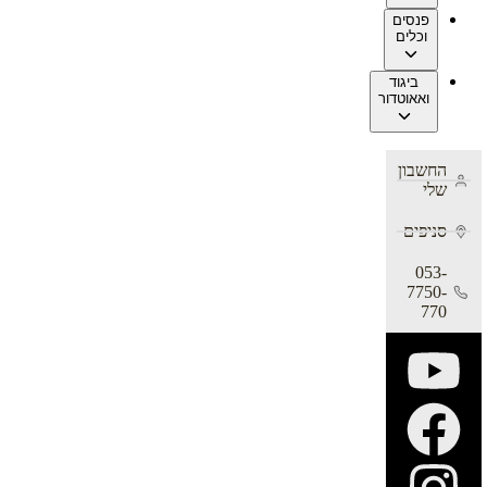
פנסים
וכלים
ביגוד
ואאוטדור
החשבון
שלי
סניפים
053-
7750-
770