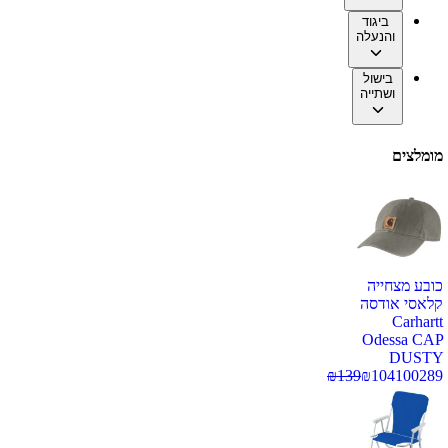
ביגוד
והנעלה
בישול
ושתייה
מומלצים
כובע מצחייה
קלאסי אודסה
Carhartt
Odessa CAP
DUSTY
₪
139
₪
104
100289