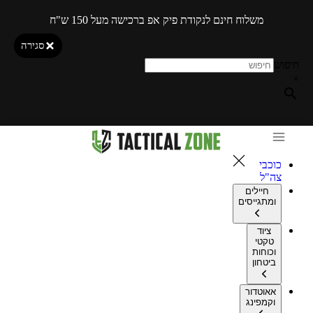
משלוח חינם לנקודת פיק אפ ברכישה מעל 150 ש"ח
סגירה
חיפוש
×
כוכבי
צה"ל
חיילים
ומתגייסים
ציוד
טקטי
וכוחות
ביטחון
אאוטדור
וקמפינג