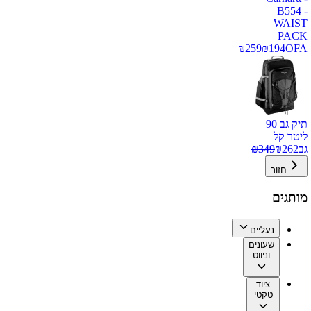
B554 -
WAIST
PACK
₪
259
₪
194
OFA
תיק גב 90
ליטר קל
גב
262
₪
349
₪
חזור
מותגים
נעליים
שעונים
וניווט
ציוד
טקטי