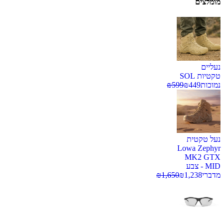
מומלצים
נעליים
טקטיות SOL
נמוכות
449
₪
599
₪
נעל טקטית
Lowa Zephyr
MK2 GTX
MID - צבע
מדברי
1,238
₪
1,650
₪