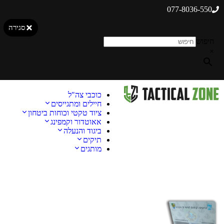
077-8036-550
סגירה
חיפוש
×
כוכבי צה"ל
חיילים ומתגייסים
ציוד טקטי וכוחות ביטחון
אאוטדור וקמפינג
ביגוד והנעלה
תיקים
מותגים