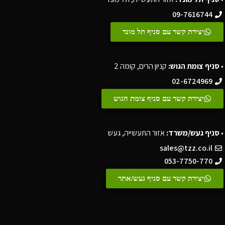
09-7616744
יצירת קשר עם סניף תל מונד
•
סניף צומת הגוש:
קניון הרים, קומה 2
02-6724969
יצירת קשר עם סניף צומת הגוש
•
סניף געש/משרד:
אזור התעשייה, געש
sales@tzz.co.il
053-7750-770
יצירת קשר עם סניף געש/אתר