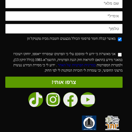
מאשר קבלת חומר פרסומי הכולל מבצעים והטבות מבית טקטיקל זון
אני מאשר/ת כי ידוע לי ומוסכם עלי כי הפרטים שמסרתי ייאספו, יוחזקו ויעובדו
במאגר מידע בהתאם להוראות חוק הגנת הפרטיות, התשמ"א-1981 (כולל תיקון 13),
ולמטרות המפורטות
במדיניות הפרטיות של האתר
. ידוע לי כי מסירת המידע נעשית
מרצוני החופשי, וכי עומדות לי הזכויות המוקנות לי לפי החוק.
צרפו אותי!