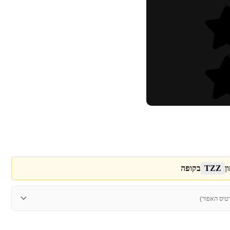
ן
TZZ
בקופה
טיס האפור)