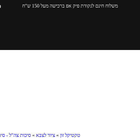
משלוח חינם לנקודת פיק אפ ברכישה מעל 150 ש"ח
טקטיקל זון
»
ציוד לצבא
»
סיכות צה"ל - סי