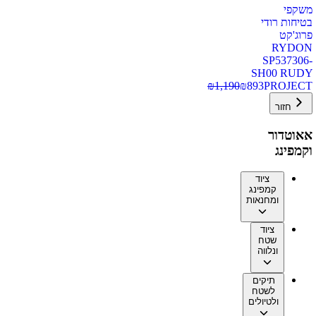
משקפי
בטיחות רודי
פרוג'קט
RYDON
SP537306-
SH00 RUDY
₪
1,190
₪
893
PROJECT
חזור
אאוטדור
וקמפינג
ציוד
קמפינג
ומחנאות
ציוד
שטח
ונלווה
תיקים
לשטח
ולטיולים