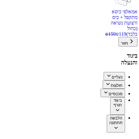
אמאלפי כיסא
מתקפל + כיס
ורצועת נשיאה
(כחול
בלבד)
119
₪
159
₪
חזור
ביגוד
והנעלה
נעליים
חולצות
מכנסיים
ביגוד
חורף
הלבשה
תחתונה