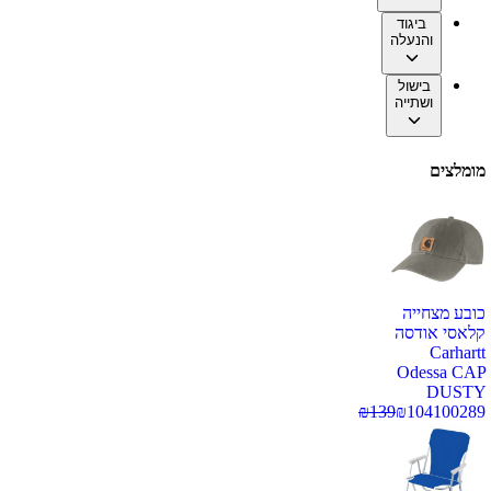
ביגוד
והנעלה
בישול
ושתייה
מומלצים
כובע מצחייה
קלאסי אודסה
Carhartt
Odessa CAP
DUSTY
₪
139
₪
104
100289