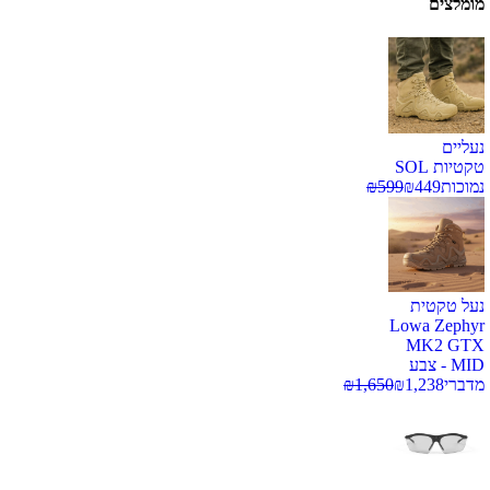
מומלצים
נעליים
טקטיות SOL
נמוכות
449
₪
599
₪
נעל טקטית
Lowa Zephyr
MK2 GTX
MID - צבע
מדברי
1,238
₪
1,650
₪