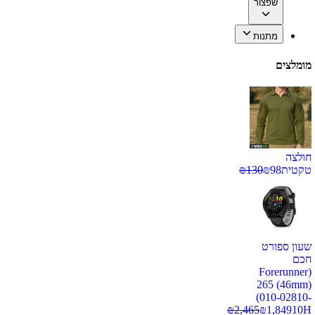
שפצור
מתנות
מומלצים
חולצה
טקטית
98
₪
130
₪
שעון ספורט
חכם
(Forerunner
265 (46mm)
(010-02810-
₪
2,465
₪
1,849
10H