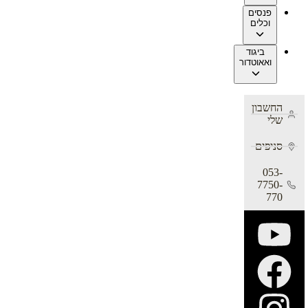
פנסים
וכלים
ביגוד
ואאוטדור
החשבון
שלי
סניפים
053-
7750-
770