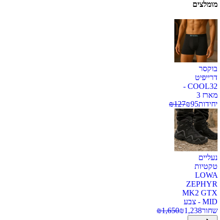
מומלצים
בוקסר
דרייפיט
COOL32 -
מארז 3
יחידות
95
₪
127
₪
נעליים
טקטיות
LOWA
ZEPHYR
MK2 GTX
MID - צבע
שחור
1,238
₪
1,650
₪