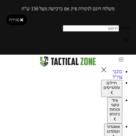
משלוח חינם לנקודת פיק אפ ברכישה מעל 150 ש"ח
סגירה
חיפוש
×
כוכבי
צה"ל
חיילים
ומתגייסים
ציוד
טקטי
וכוחות
ביטחון
אאוטדור
וקמפינג