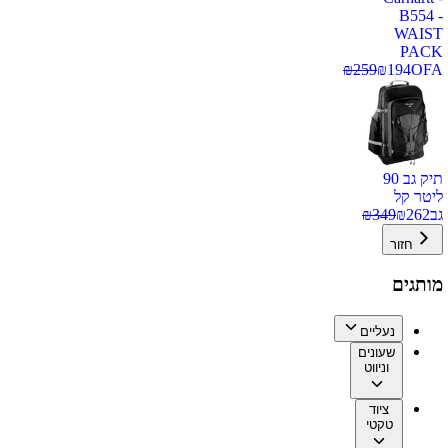
B554 -
WAIST
PACK
₪
259
₪
194
OFA
תיק גב 90
ליטר קל
גב
262
₪
349
₪
חזור
מותגים
נעליים
שעונים
וניווט
ציוד
טקטי