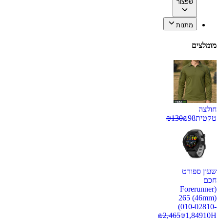
שפצור
מתנות
מומלצים
חולצה
טקטית
98
₪
130
₪
שעון ספורט
חכם
(Forerunner
265 (46mm)
(010-02810-
₪
2,465
₪
1,849
10H