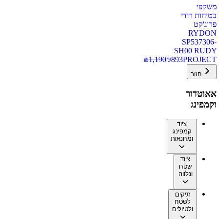
משקפי
בטיחות רודי
פרוג'קט
RYDON
SP537306-
SH00 RUDY
₪
1,190
₪
893
PROJECT
חזור
אאוטדור
וקמפינג
ציוד
קמפינג
ומחנאות
ציוד
שטח
ונלווה
תיקים
לשטח
ולטיולים