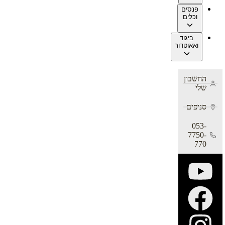
פנסים
וכלים
ביגוד
ואאוטדור
החשבון
שלי
סניפים
053-
7750-
770