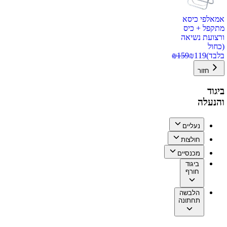
אמאלפי כיסא
מתקפל + כיס
ורצועת נשיאה
(כחול
בלבד)
119
₪
159
₪
חזור
ביגוד
והנעלה
נעליים
חולצות
מכנסיים
ביגוד
חורף
הלבשה
תחתונה