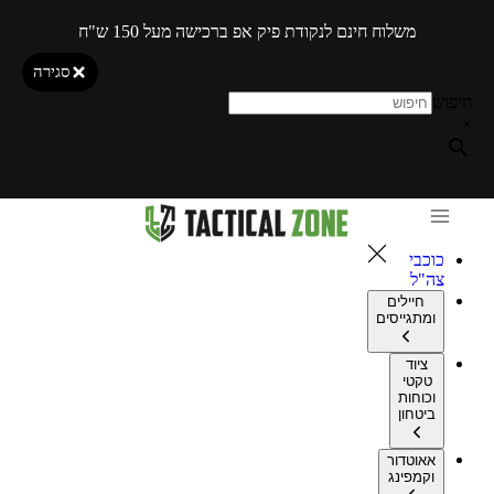
משלוח חינם לנקודת פיק אפ ברכישה מעל 150 ש"ח
סגירה
חיפוש
×
כוכבי
צה"ל
חיילים
ומתגייסים
ציוד
טקטי
וכוחות
ביטחון
אאוטדור
וקמפינג