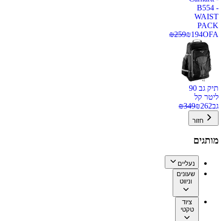
B554 -
WAIST
PACK
₪
259
₪
194
OFA
תיק גב 90
ליטר קל
גב
262
₪
349
₪
חזור
מותגים
נעליים
שעונים
וניווט
ציוד
טקטי