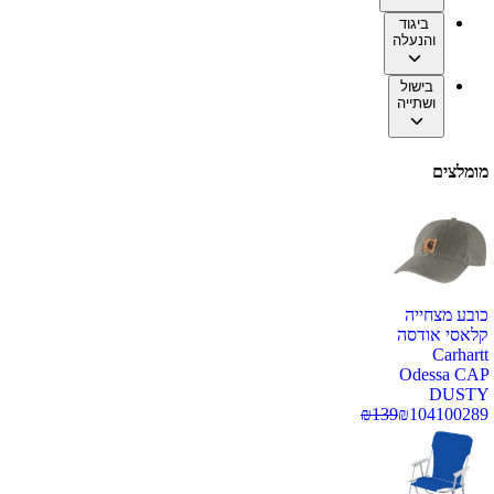
ביגוד
והנעלה
בישול
ושתייה
מומלצים
כובע מצחייה
קלאסי אודסה
Carhartt
Odessa CAP
DUSTY
₪
139
₪
104
100289