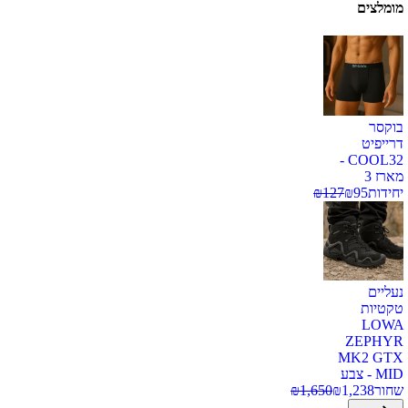
מומלצים
בוקסר
דרייפיט
COOL32 -
מארז 3
יחידות
95
₪
127
₪
נעליים
טקטיות
LOWA
ZEPHYR
MK2 GTX
MID - צבע
שחור
1,238
₪
1,650
₪