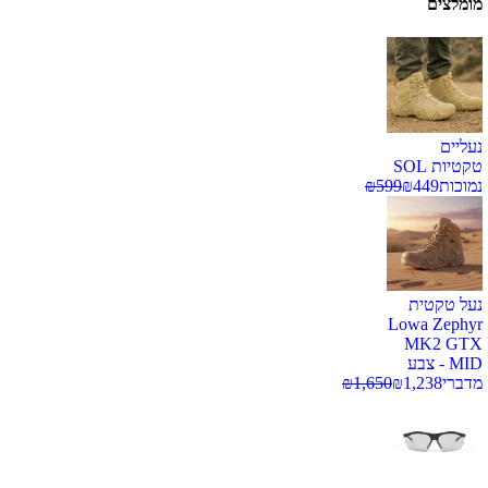
מומלצים
נעליים
טקטיות SOL
נמוכות
449
₪
599
₪
נעל טקטית
Lowa Zephyr
MK2 GTX
MID - צבע
מדברי
1,238
₪
1,650
₪