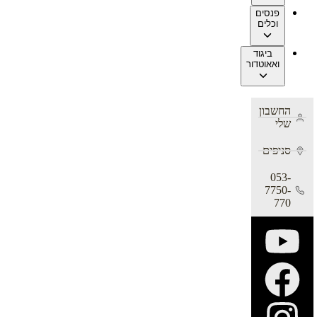
פנסים
וכלים
ביגוד
ואאוטדור
החשבון
שלי
סניפים
053-
7750-
770