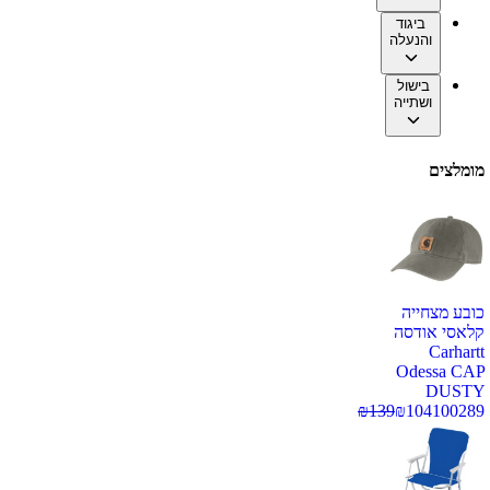
ביגוד
והנעלה
בישול
ושתייה
מומלצים
כובע מצחייה
קלאסי אודסה
Carhartt
Odessa CAP
DUSTY
₪
139
₪
104
100289