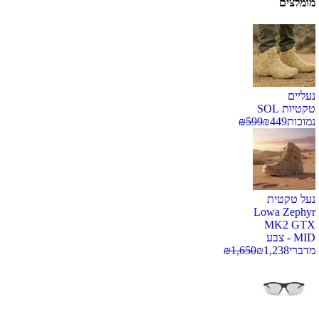
מומלצים
נעליים
טקטיות SOL
נמוכות
449
₪
599
₪
נעל טקטית
Lowa Zephyr
MK2 GTX
MID - צבע
מדברי
1,238
₪
1,650
₪