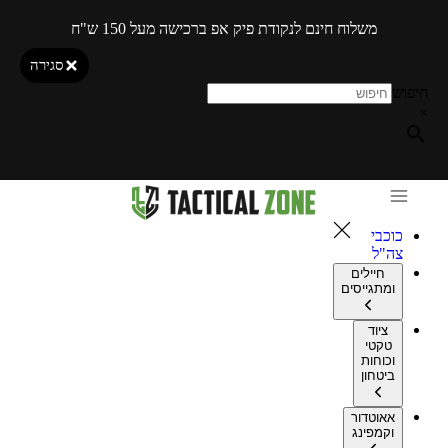
משלוח חינם לנקודת פיק אפ ברכישה מעל 150 ש"ח
סגירה
חיפוש
×
כוכבי
צה"ל
חיילים
ומתגייסים
ציוד
טקטי
וכוחות
ביטחון
אאוטדור
וקמפינג