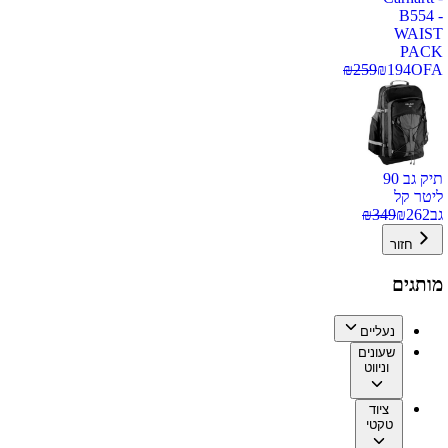
B554 -
WAIST
PACK
₪
259
₪
194
OFA
תיק גב 90
ליטר קל
גב
262
₪
349
₪
חזור
מותגים
נעליים
שעונים
וניווט
ציוד
טקטי