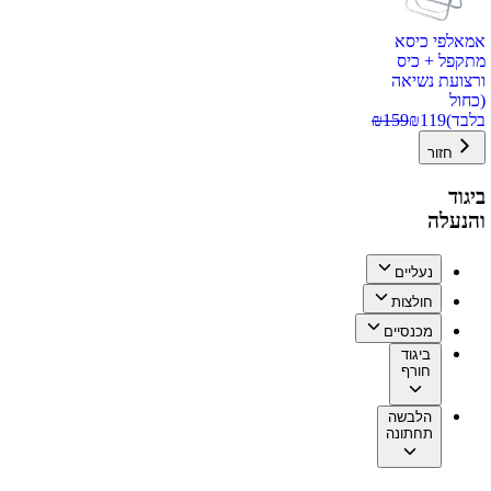
אמאלפי כיסא
מתקפל + כיס
ורצועת נשיאה
(כחול
בלבד)
119
₪
159
₪
חזור
ביגוד
והנעלה
נעליים
חולצות
מכנסיים
ביגוד
חורף
הלבשה
תחתונה