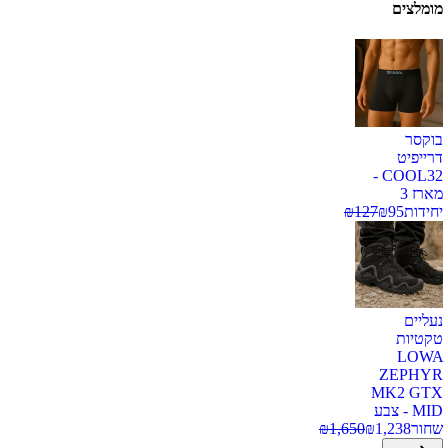
מומלצים
בוקסר
דרייפיט
COOL32 -
מארז 3
יחידות
95
₪
127
₪
נעליים
טקטיות
LOWA
ZEPHYR
MK2 GTX
MID - צבע
שחור
1,238
₪
1,650
₪