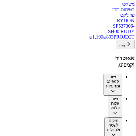
משקפי
בטיחות רודי
פרוג'קט
RYDON
SP537306-
SH00 RUDY
₪
1,190
₪
893
PROJECT
חזור
אאוטדור
וקמפינג
ציוד
קמפינג
ומחנאות
ציוד
שטח
ונלווה
תיקים
לשטח
ולטיולים