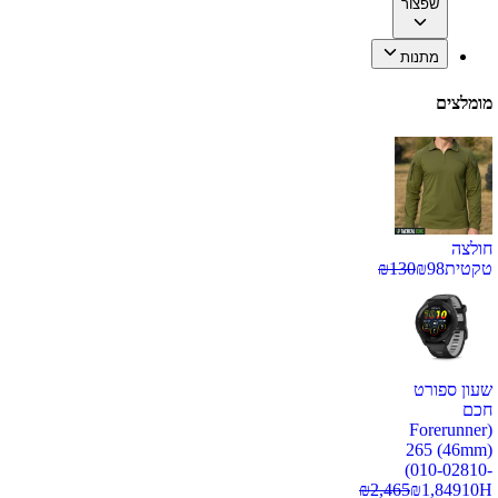
שפצור
מתנות
מומלצים
חולצה
טקטית
98
₪
130
₪
שעון ספורט
חכם
(Forerunner
265 (46mm)
(010-02810-
₪
2,465
₪
1,849
10H