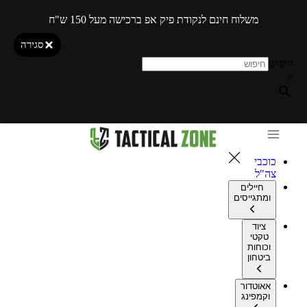
משלוח חינם לנקודת פיק אפ ברכישה מעל 150 ש"ח
סגירה
חיפוש
×
כוכבי
צה"ל
חיילים
ומתגייסים
ציוד
טקטי
וכוחות
ביטחון
אאוטדור
וקמפינג