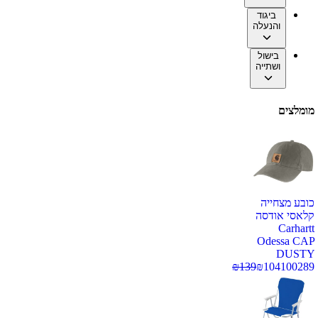
ביגוד
והנעלה
בישול
ושתייה
מומלצים
כובע מצחייה
קלאסי אודסה
Carhartt
Odessa CAP
DUSTY
₪
139
₪
104
100289