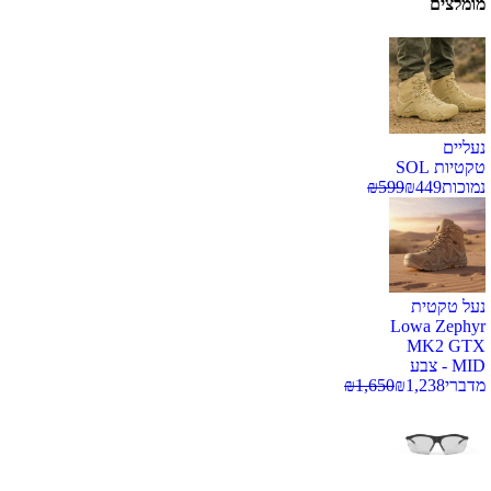
מומלצים
נעליים
טקטיות SOL
נמוכות
449
₪
599
₪
נעל טקטית
Lowa Zephyr
MK2 GTX
MID - צבע
מדברי
1,238
₪
1,650
₪