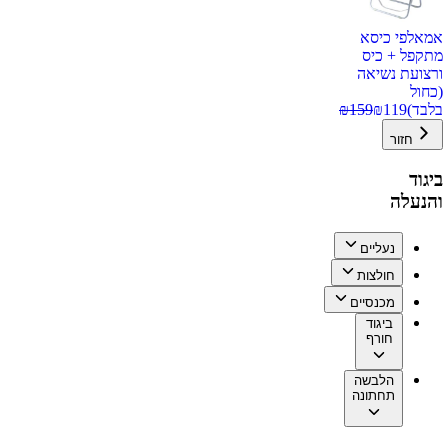
אמאלפי כיסא
מתקפל + כיס
ורצועת נשיאה
(כחול
בלבד)
119
₪
159
₪
חזור
ביגוד
והנעלה
נעליים
חולצות
מכנסיים
ביגוד
חורף
הלבשה
תחתונה