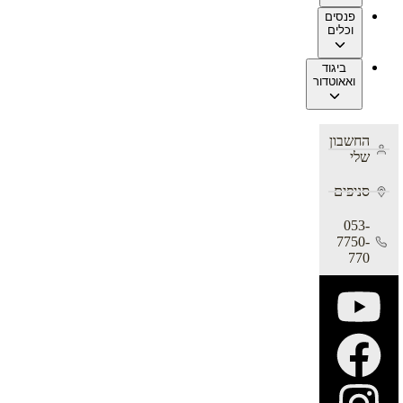
פנסים
וכלים
ביגוד
ואאוטדור
החשבון
שלי
סניפים
053-
7750-
770