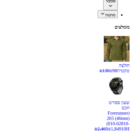
שפצור
מתנות
מומלצים
חולצה
טקטית
98
₪
130
₪
שעון ספורט
חכם
(Forerunner
265 (46mm)
(010-02810-
₪
2,465
₪
1,849
10H