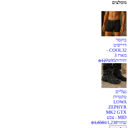
מומלצים
בוקסר
דרייפיט
COOL32 -
מארז 3
יחידות
95
₪
127
₪
נעליים
טקטיות
LOWA
ZEPHYR
MK2 GTX
MID - צבע
שחור
1,238
₪
1,650
₪