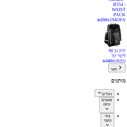
B554 -
WAIST
PACK
₪
259
₪
194
OFA
תיק גב 90
ליטר קל
גב
262
₪
349
₪
חזור
מותגים
נעליים
שעונים
וניווט
ציוד
טקטי