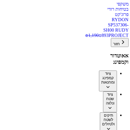
משקפי
בטיחות רודי
פרוג'קט
RYDON
SP537306-
SH00 RUDY
₪
1,190
₪
893
PROJECT
חזור
אאוטדור
וקמפינג
ציוד
קמפינג
ומחנאות
ציוד
שטח
ונלווה
תיקים
לשטח
ולטיולים