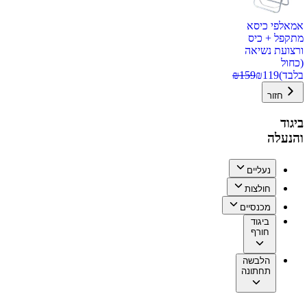
אמאלפי כיסא
מתקפל + כיס
ורצועת נשיאה
(כחול
בלבד)
119
₪
159
₪
חזור
ביגוד
והנעלה
נעליים
חולצות
מכנסיים
ביגוד
חורף
הלבשה
תחתונה