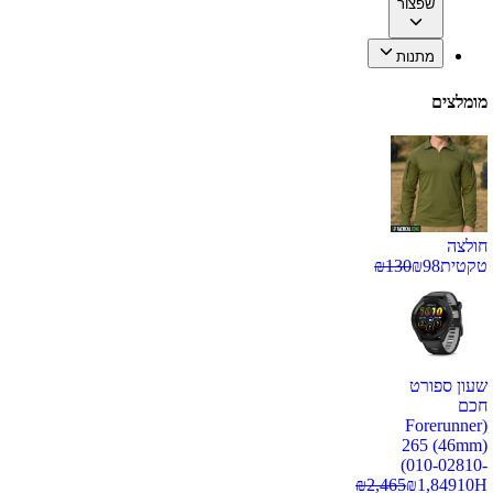
שפצור
מתנות
מומלצים
חולצה
טקטית
98
₪
130
₪
שעון ספורט
חכם
(Forerunner
265 (46mm)
(010-02810-
₪
2,465
₪
1,849
10H