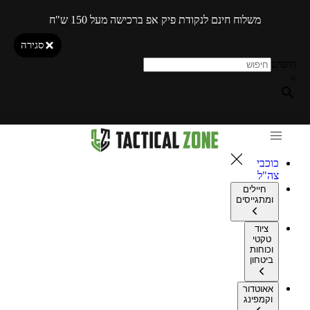
משלוח חינם לנקודת פיק אפ ברכישה מעל 150 ש"ח
סגירה
חיפוש
×
כוכבי
צה"ל
חיילים
ומתגייסים
ציוד
טקטי
וכוחות
ביטחון
אאוטדור
וקמפינג