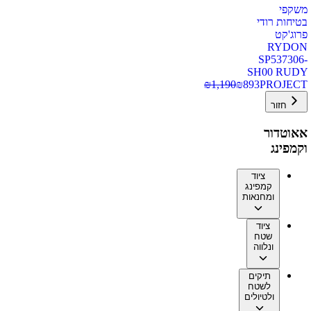
משקפי
בטיחות רודי
פרוג'קט
RYDON
SP537306-
SH00 RUDY
₪
1,190
₪
893
PROJECT
חזור
אאוטדור
וקמפינג
ציוד
קמפינג
ומחנאות
ציוד
שטח
ונלווה
תיקים
לשטח
ולטיולים