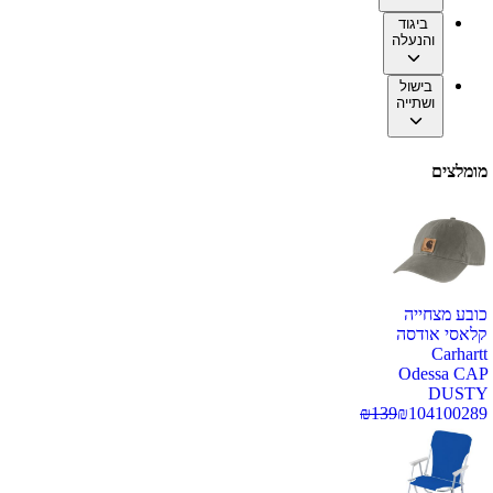
ביגוד
והנעלה
בישול
ושתייה
מומלצים
כובע מצחייה
קלאסי אודסה
Carhartt
Odessa CAP
DUSTY
₪
139
₪
104
100289