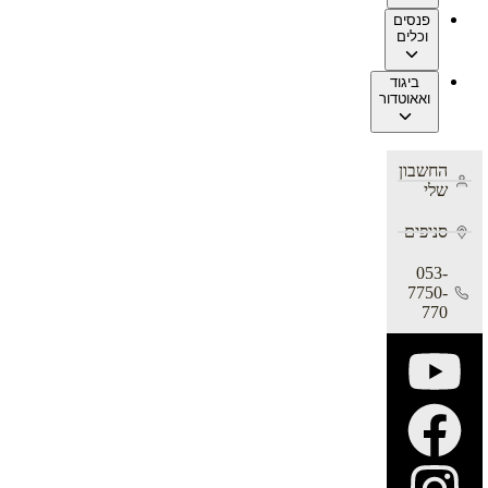
פנסים
וכלים
ביגוד
ואאוטדור
החשבון
שלי
סניפים
053-
7750-
770