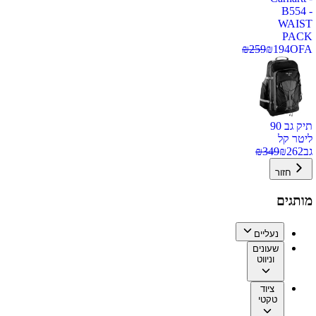
B554 -
WAIST
PACK
₪
259
₪
194
OFA
תיק גב 90
ליטר קל
גב
262
₪
349
₪
חזור
מותגים
נעליים
שעונים
וניווט
ציוד
טקטי