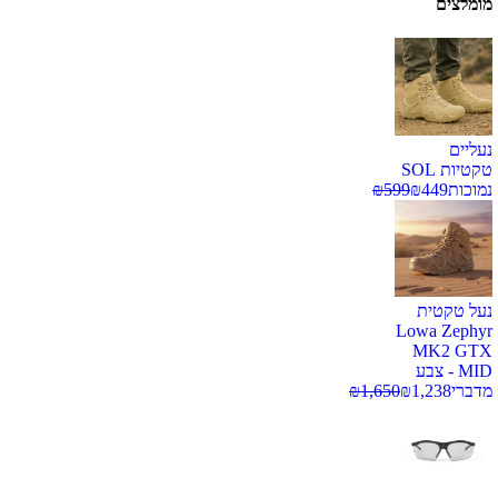
מומלצים
נעליים
טקטיות SOL
נמוכות
449
₪
599
₪
נעל טקטית
Lowa Zephyr
MK2 GTX
MID - צבע
מדברי
1,238
₪
1,650
₪