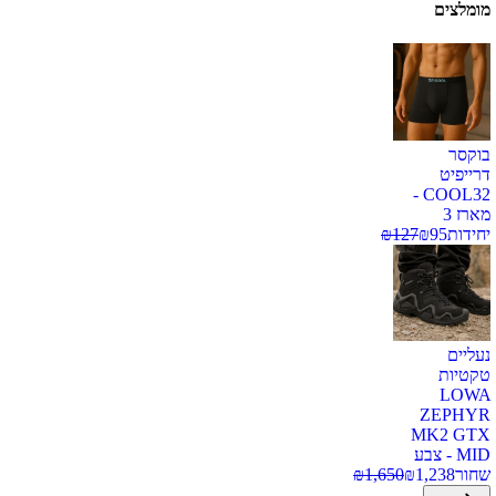
מומלצים
בוקסר
דרייפיט
COOL32 -
מארז 3
יחידות
95
₪
127
₪
נעליים
טקטיות
LOWA
ZEPHYR
MK2 GTX
MID - צבע
שחור
1,238
₪
1,650
₪