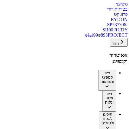
משקפי
בטיחות רודי
פרוג'קט
RYDON
SP537306-
SH00 RUDY
₪
1,190
₪
893
PROJECT
חזור
אאוטדור
וקמפינג
ציוד
קמפינג
ומחנאות
ציוד
שטח
ונלווה
תיקים
לשטח
ולטיולים