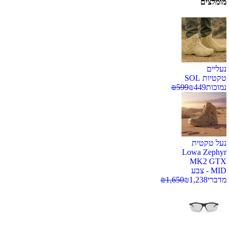
מומלצים
נעליים
טקטיות SOL
נמוכות
449
₪
599
₪
נעל טקטית
Lowa Zephyr
MK2 GTX
MID - צבע
מדברי
1,238
₪
1,650
₪