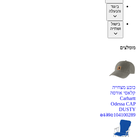
ביגוד
והנעלה
בישול
ושתייה
מומלצים
כובע מצחייה
קלאסי אודסה
Carhartt
Odessa CAP
DUSTY
₪
139
₪
104
100289