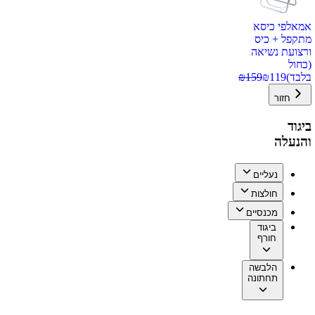
אמאלפי כיסא
מתקפל + כיס
ורצועת נשיאה
(כחול
בלבד)
119
₪
159
₪
חזור
ביגוד
והנעלה
נעליים
חולצות
מכנסיים
ביגוד
חורף
הלבשה
תחתונה