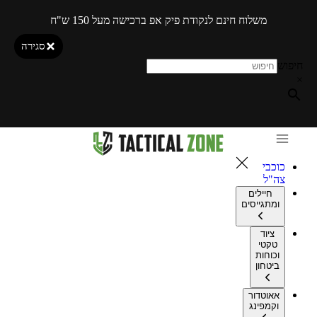
משלוח חינם לנקודת פיק אפ ברכישה מעל 150 ש"ח
סגירה
חיפוש
×
כוכבי
צה"ל
חיילים
ומתגייסים
ציוד
טקטי
וכוחות
ביטחון
אאוטדור
וקמפינג