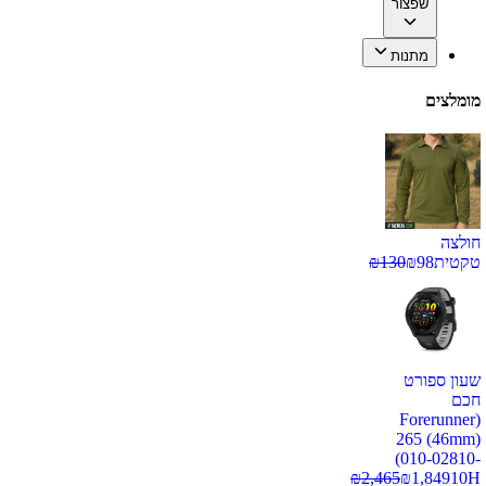
שפצור
מתנות
מומלצים
חולצה
טקטית
98
₪
130
₪
שעון ספורט
חכם
(Forerunner
265 (46mm)
(010-02810-
₪
2,465
₪
1,849
10H