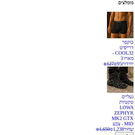
מומלצים
בוקסר
דרייפיט
COOL32 -
מארז 3
יחידות
95
₪
127
₪
נעליים
טקטיות
LOWA
ZEPHYR
MK2 GTX
MID - צבע
שחור
1,238
₪
1,650
₪