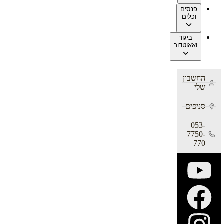
פנסים
וכלים
ביגוד
ואאוטדור
החשבון
שלי
סניפים
053-
7750-
770