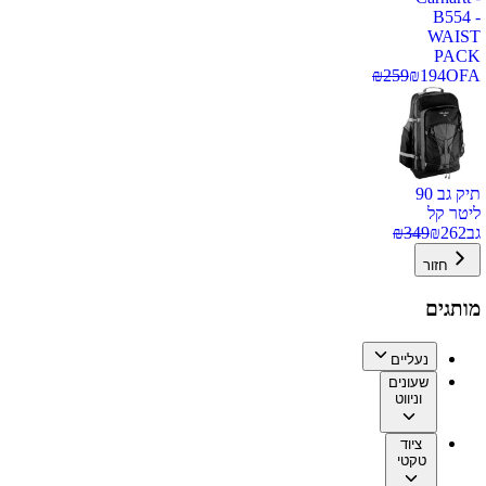
B554 -
WAIST
PACK
₪
259
₪
194
OFA
תיק גב 90
ליטר קל
גב
262
₪
349
₪
חזור
מותגים
נעליים
שעונים
וניווט
ציוד
טקטי