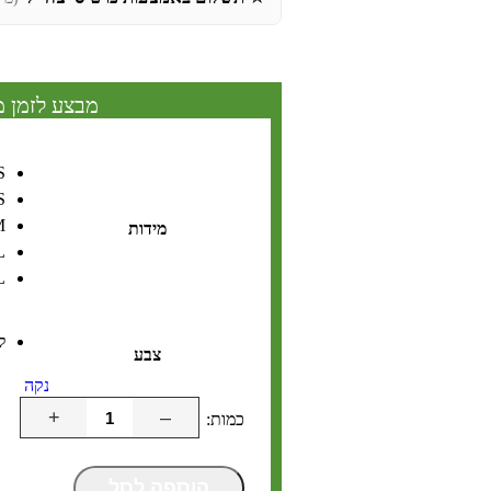
מבצע לזמן מ
S
S
M
מידות
L
L
ל
צבע
נקה
+
–
הוספה לסל