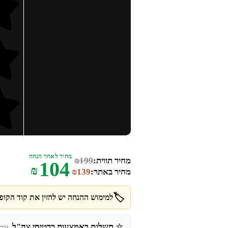
מחיר לאחר הנחה
מחיר תווית:
199
₪
104
₪
מחיר באתר:
139
₪
🏷️
למימוש ההנחה יש להזין את קוד הקופו
⭐
תשלום באמצעות כרטיסי צה"ל
(כר