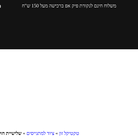
משלוח חינם לנקודת פיק אפ ברכישה מעל 150 ש"ח
טקטיקל זון
»
ציוד למתגייסים
»
שלישיית חולצות