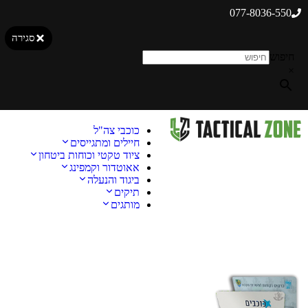
077-8036-550
סגירה
חיפוש
×
כוכבי צה"ל
חיילים ומתגייסים
ציוד טקטי וכוחות ביטחון
אאוטדור וקמפינג
ביגוד והנעלה
תיקים
מותגים
מבצע!