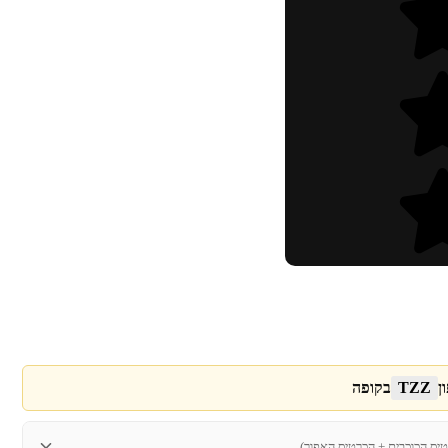
ן
TZZ
בקופה
טיס הכוכבים + הכרטיס האפור)