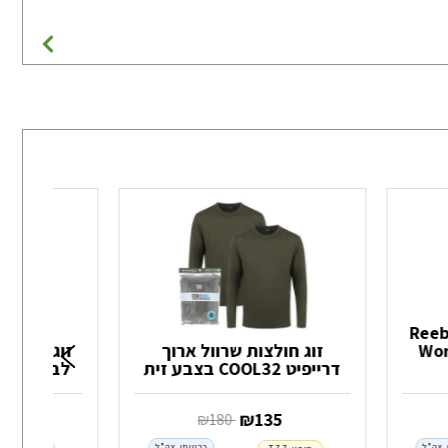
ן לגברים Reebok
Wor
זוג חולצות שרוול ארוך
זוג חולצות
דרייפיט COOL32 בצבע זית
לבנות וי WEATHERPROOF
‏ ₪
135
‏ ₪
90
‏ ₪
180
 צה"ל
כרטיסי צה"ל