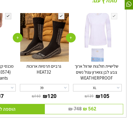
מומלץ עם:
+
+
שלישיית חולצות שרוול ארוך
גרביים תרמיות ארוכות
מכנסי קא
צבע לבן צווארון עגול נשים
HEAT32
ants
WEATHERPROOF
39
XL
הוספה ל