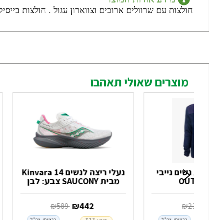
חולצות עם שרוולים ארוכים וצווארון עגול . חולצות בייסיק חלקות של המותג ERPROOF
מוצרים שאולי תאהבו
י גזרת נשים נייבי
נעלי ריצה לנשים Kinvara 14
O
מבית SAUCONY צבע: לבן
1
‏ ₪
442
‏ ₪
239
‏ ₪
589
כרטיסי צה"ל
כרטיסי צה"ל