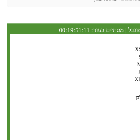
וגבל | מסתיים בעוד:
00:19:51:10
X
X
בן