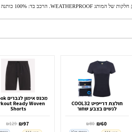
WEATH. הרכב בד: 100% כותנה
מכנס אימו
חולצת דרייפיט COOL32
kout Ready Woven
לנשים בצבע שחור
Shorts
‏ ₪
60
‏ ₪
97
‏ ₪
80
‏ ₪
129
כרטיסי צה"ל
כרטיסי