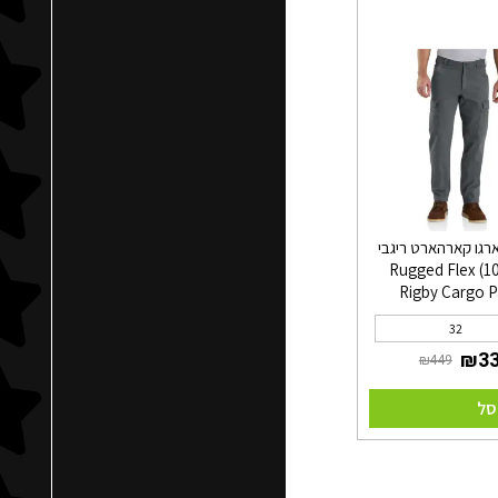
רגו קארהארט ריגבי
(103574) Rugged Flex
Rigby Cargo P
32
סל