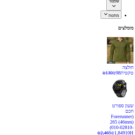
שפצור
מתנות
מומלצים
חולצה
טקטית
98
₪
130
₪
שעון ספורט
חכם
(Forerunner
265 (46mm)
(010-02810-
₪
2,465
₪
1,849
10H