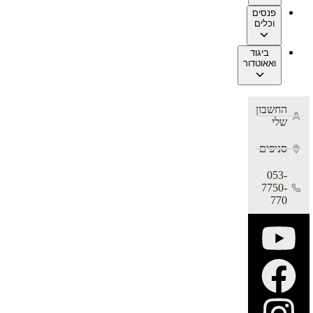
פנסים
וכלים
ביגוד
ואאוטדור
החשבון
שלי
סניפים
053-
7750-
770