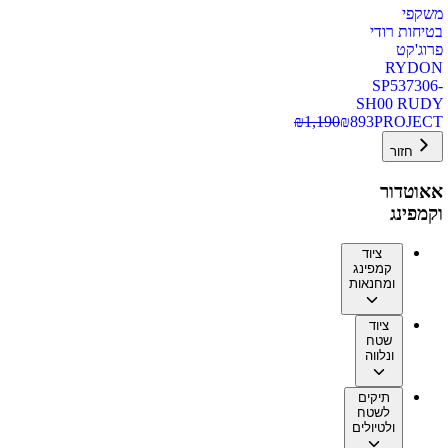
משקפי
בטיחות רודי
פרוג'קט
RYDON
SP537306-
SH00 RUDY
₪
1,190
₪
893
PROJECT
חזור
אאוטדור
וקמפינג
ציוד
קמפינג
ומחנאות
ציוד
שטח
ונלווה
תיקים
לשטח
ולטיולים