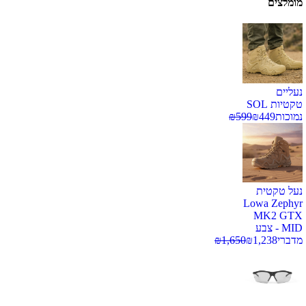
מומלצים
נעליים
טקטיות SOL
נמוכות
449
₪
599
₪
נעל טקטית
Lowa Zephyr
MK2 GTX
MID - צבע
מדברי
1,238
₪
1,650
₪