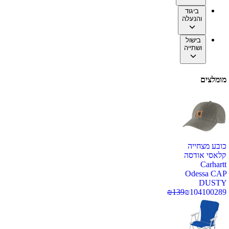
ביגוד
והנעלה
בישול
ושתייה
מומלצים
כובע מצחייה
קלאסי אודסה
Carhartt
Odessa CAP
DUSTY
₪
139
₪
104
100289