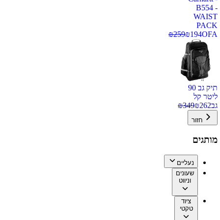
B554 -
WAIST
PACK
₪
259
₪
194
OFA
תיק גב 90
ליטר קל
גב
262
₪
349
₪
חזור
מותגים
נעליים
שעונים
וניווט
ציוד
טקטי