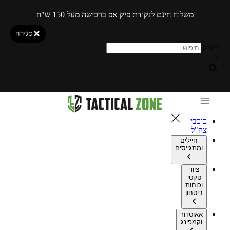
משלוח חינם לנקודת פיק אפ ברכישה מעל 150 ש"ח
סגירה
חיפוש
×
כוכבי
צה"ל
חיילים
ומתגייסים
ציוד
טקטי
וכוחות
ביטחון
אאוטדור
וקמפינג