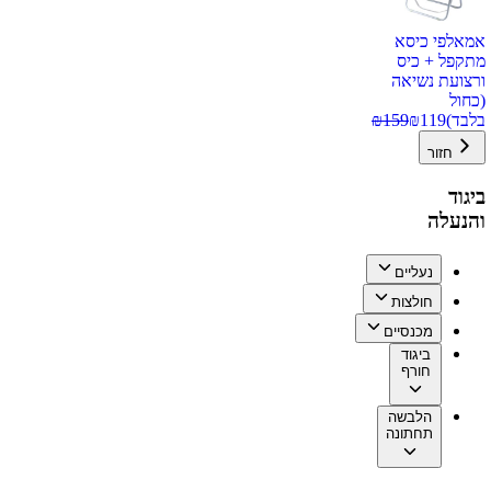
אמאלפי כיסא
מתקפל + כיס
ורצועת נשיאה
(כחול
בלבד)
119
₪
159
₪
חזור
ביגוד
והנעלה
נעליים
חולצות
מכנסיים
ביגוד
חורף
הלבשה
תחתונה