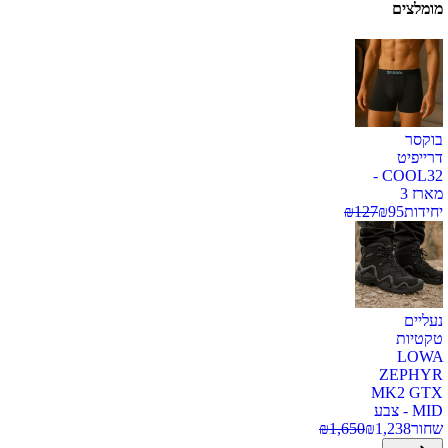
מומלצים
בוקסר
דרייפיט
COOL32 -
מארז 3
יחידות
95
₪
127
₪
נעליים
טקטיות
LOWA
ZEPHYR
MK2 GTX
MID - צבע
שחור
1,238
₪
1,650
₪