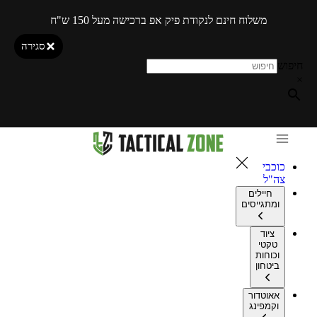
משלוח חינם לנקודת פיק אפ ברכישה מעל 150 ש"ח
סגירה
חיפוש
×
כוכבי
צה"ל
חיילים
ומתגייסים
ציוד
טקטי
וכוחות
ביטחון
אאוטדור
וקמפינג