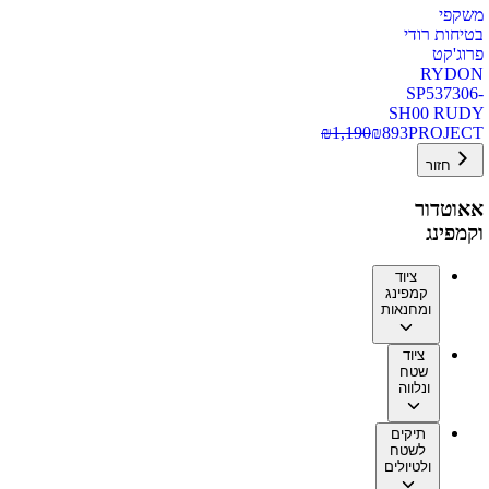
משקפי
בטיחות רודי
פרוג'קט
RYDON
SP537306-
SH00 RUDY
₪
1,190
₪
893
PROJECT
חזור
אאוטדור
וקמפינג
ציוד
קמפינג
ומחנאות
ציוד
שטח
ונלווה
תיקים
לשטח
ולטיולים