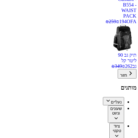
B554 -
WAIST
PACK
₪
259
₪
194
OFA
תיק גב 90
ליטר קל
גב
262
₪
349
₪
חזור
מותגים
נעליים
שעונים
וניווט
ציוד
טקטי