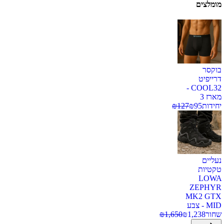
מומלצים
בוקסר
דרייפיט
COOL32 -
מארז 3
יחידות
95
₪
127
₪
נעליים
טקטיות
LOWA
ZEPHYR
MK2 GTX
MID - צבע
שחור
1,238
₪
1,650
₪