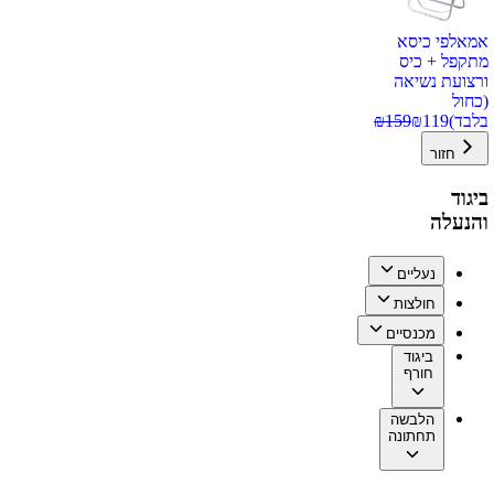
אמאלפי כיסא
מתקפל + כיס
ורצועת נשיאה
(כחול
בלבד)
119
₪
159
₪
חזור
ביגוד
והנעלה
נעליים
חולצות
מכנסיים
ביגוד
חורף
הלבשה
תחתונה