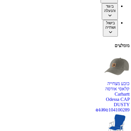
ביגוד
והנעלה
בישול
ושתייה
מומלצים
כובע מצחייה
קלאסי אודסה
Carhartt
Odessa CAP
DUSTY
₪
139
₪
104
100289