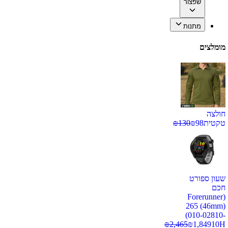
שפצור
מתנות
מומלצים
חולצה
טקטית
98
₪
130
₪
שעון ספורט
חכם
(Forerunner
265 (46mm)
(010-02810-
₪
2,465
₪
1,849
10H