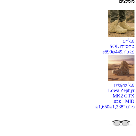
מומלצים
נעליים
טקטיות SOL
נמוכות
449
₪
599
₪
נעל טקטית
Lowa Zephyr
MK2 GTX
MID - צבע
מדברי
1,238
₪
1,650
₪