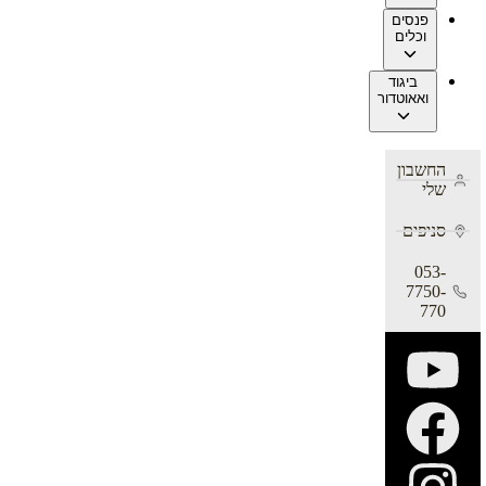
פנסים
וכלים
ביגוד
ואאוטדור
החשבון
שלי
סניפים
053-
7750-
770