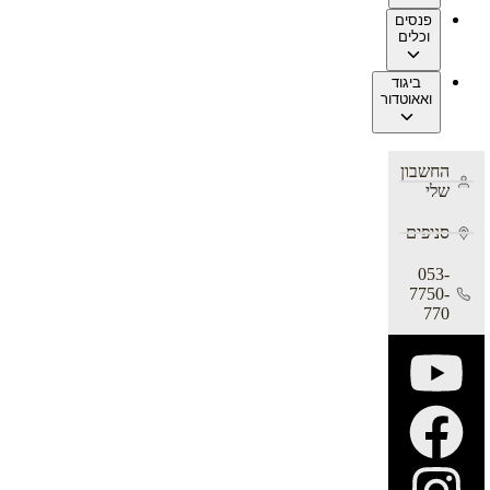
פנסים
וכלים
ביגוד
ואאוטדור
החשבון
שלי
סניפים
053-
7750-
770