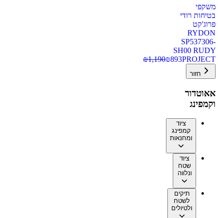
משקפי
בטיחות רודי
פרוג'קט
RYDON
SP537306-
SH00 RUDY
₪
1,190
₪
893
PROJECT
חזור
אאוטדור
וקמפינג
ציוד
קמפינג
ומחנאות
ציוד
שטח
ונלווה
תיקים
לשטח
ולטיולים