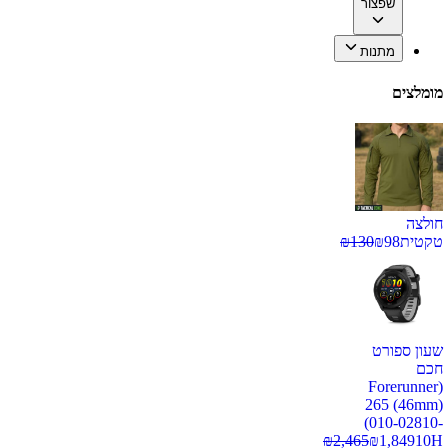
שפצור
מתנות
מומלצים
חולצה
טקטית
98
₪
130
₪
שעון ספורט
חכם
(Forerunner
265 (46mm)
(010-02810-
₪
2,465
₪
1,849
10H