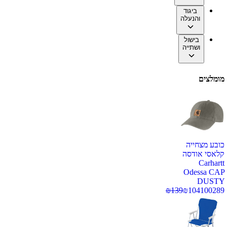
ביגוד
והנעלה
בישול
ושתייה
מומלצים
כובע מצחייה
קלאסי אודסה
Carhartt
Odessa CAP
DUSTY
₪
139
₪
104
100289