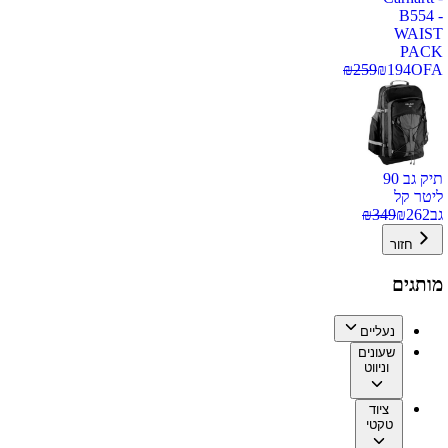
B554 -
WAIST
PACK
₪
259
₪
194
OFA
תיק גב 90
ליטר קל
גב
262
₪
349
₪
חזור
מותגים
נעליים
שעונים
וניווט
ציוד
טקטי