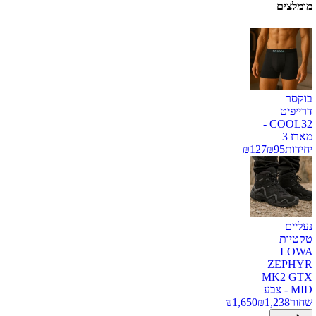
מומלצים
בוקסר
דרייפיט
COOL32 -
מארז 3
יחידות
95
₪
127
₪
נעליים
טקטיות
LOWA
ZEPHYR
MK2 GTX
MID - צבע
שחור
1,238
₪
1,650
₪