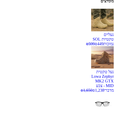
מומלצים
נעליים
טקטיות SOL
נמוכות
449
₪
599
₪
נעל טקטית
Lowa Zephyr
MK2 GTX
MID - צבע
מדברי
1,238
₪
1,650
₪