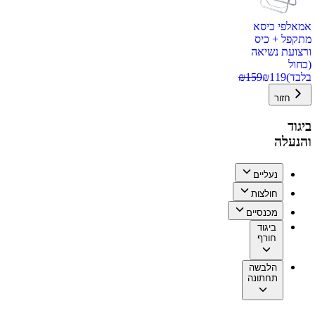
אמאלפי כיסא
מתקפל + כיס
ורצועת נשיאה
(כחול
בלבד)
119
₪
159
₪
חזור
ביגוד
והנעלה
נעליים
חולצות
מכנסיים
ביגוד
חורף
הלבשה
תחתונה