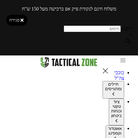
משלוח חינם לנקודת פיק אפ ברכישה מעל 150 ש"ח
סגירה
חיפוש
×
כוכבי
צה"ל
חיילים
ומתגייסים
ציוד
טקטי
וכוחות
ביטחון
אאוטדור
וקמפינג