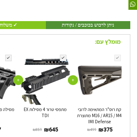
ניתן לרכוש בכוכבים / נקודות
✓ משלוח 
מומלץ עם:
+
+
קת רוס”ר המתאימה לרובי
מתפסי טרור 4 מסילות EX
M16 / AR15 / M4 מתוצרת
TDI
IMI Defense