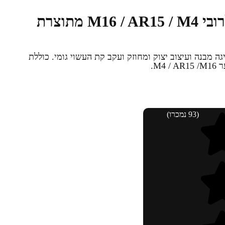
קת רוס”ר המתאימה לרובי M16 / AR15 / M4 מתוצרת
ר STS של IMI Defense. מציגה מבנה ועיצוב יצוק ומחוזק ועקב קת העשוי גומי. כוללת
M4.
(93 נמכרו)