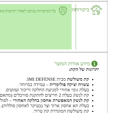
ביקורות
(0)
כל הביקורות נכתבו לאחר רכישות מא
מידע אודות המוצר
יתרונות של הקת:
קת משולשת
מבית IMI DEFENSE.
עשויה יציקה פולימרית
– עמידה במיוחד.
בעלת גומי אחורי למניעת החלקה וריכוך זעזועים.
קת לנשק בעלת 2 חריצים להתקנת סוויבלים (מתאם רצועה 360 מעלות לניתוק וחיבור מהיר).
קת לנשק המאפשרת אחסון בחלקה האחורי
– לסוללו
בעלת תא אחסון ארוך וצר (בעיקר לאחסון סוללות).
קת משולשת המוגדרת קת טרור.