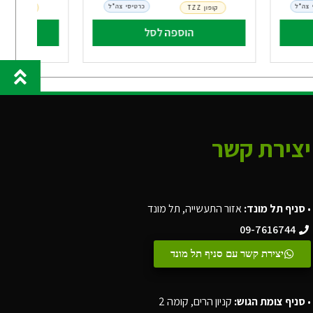
 צה"ל
כרטיסי צה"ל
קופון TZZ
קופון TZZ
הוספה לסל
הו
יצירת קשר
•
סניף תל מונד:
אזור התעשייה, תל מונד
09-7616744
יצירת קשר עם סניף תל מונד
•
סניף צומת הגוש:
קניון הרים, קומה 2