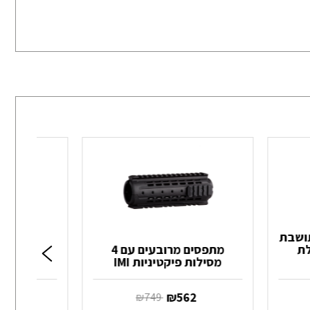
תושבת
ילת
מתפסים מרובעים עם 4
מסילות פיקטיניות IMI
‏ ₪
562
‏ ₪
95
‏ ₪
749