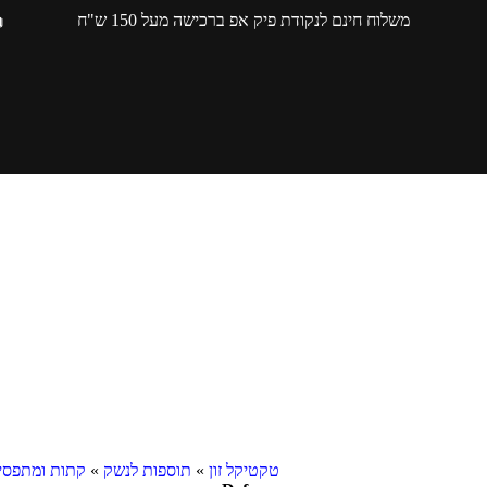
משלוח חינם לנקודת פיק אפ ברכישה מעל 150 ש"ח
טקטיקל זון
»
תוספות לנשק
»
קתות ומתפסי