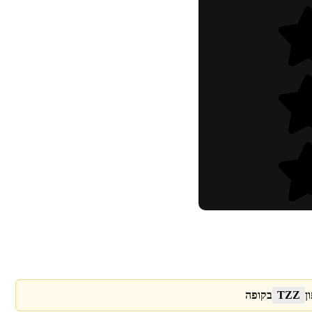
ן
TZZ
בקופה