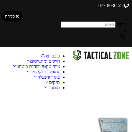
077-8036-550
סגירה
חיפוש
×
כוכבי צה"ל
חיילים ומתגייסים
ציוד טקטי וכוחות ביטחון
אאוטדור וקמפינג
ביגוד והנעלה
תיקים
מותגים