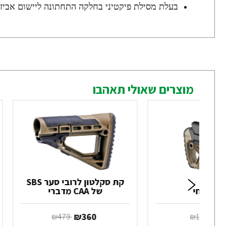
בעלת מסילת פיקטיני בחלקה התחתונה ליישום אביזר
מוצרים שאולי תאהבו
קת סקלטון לרובי סער SBS
ומך לחי
של CAA מדברי
8
‏ ₪
360
‏ ₪
109
‏ ₪
479