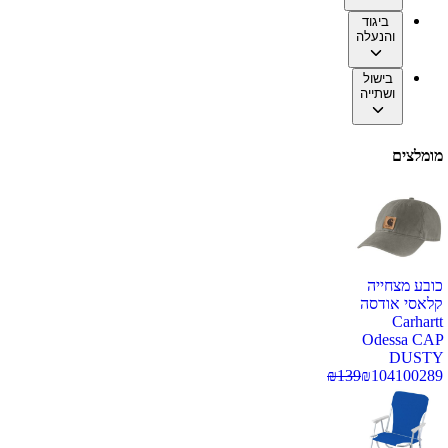
ביגוד
והנעלה
בישול
ושתייה
מומלצים
כובע מצחייה
קלאסי אודסה
Carhartt
Odessa CAP
DUSTY
₪
139
₪
104
100289