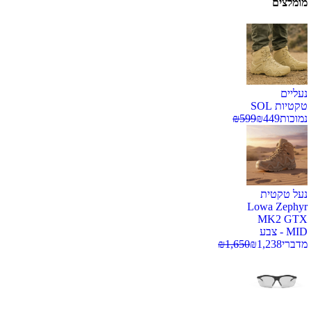
מומלצים
נעליים
טקטיות SOL
נמוכות
449
₪
599
₪
נעל טקטית
Lowa Zephyr
MK2 GTX
MID - צבע
מדברי
1,238
₪
1,650
₪