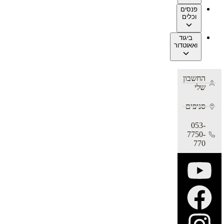
פנסים
וכלים
ביגוד
ואאוטדור
החשבון
שלי
סניפים
053-
7750-
770