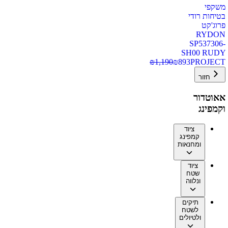
משקפי
בטיחות רודי
פרוג'קט
RYDON
SP537306-
SH00 RUDY
₪
1,190
₪
893
PROJECT
חזור
אאוטדור
וקמפינג
ציוד
קמפינג
ומחנאות
ציוד
שטח
ונלווה
תיקים
לשטח
ולטיולים