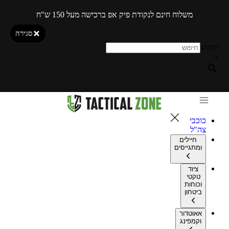
משלוח חינם לנקודת פיק אפ ברכישה מעל 150 ש"ח
סגירה
חיפוש
×
כוכבי
צה"ל
חיילים
ומתגייסים
ציוד
טקטי
וכוחות
ביטחון
אאוטדור
וקמפינג