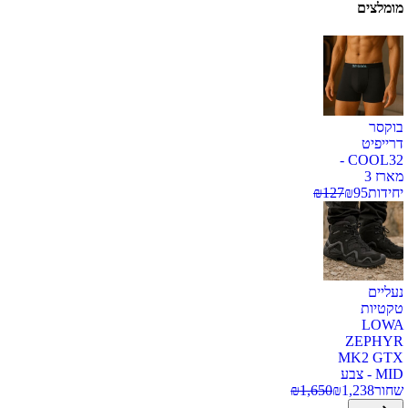
מומלצים
בוקסר
דרייפיט
COOL32 -
מארז 3
יחידות
95
₪
127
₪
נעליים
טקטיות
LOWA
ZEPHYR
MK2 GTX
MID - צבע
שחור
1,238
₪
1,650
₪