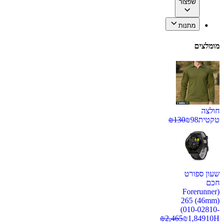
שפצור
מתנות
מומלצים
חולצה
טקטית
98
₪
130
₪
שעון ספורט
חכם
(Forerunner
265 (46mm)
(010-02810-
₪
2,465
₪
1,849
10H