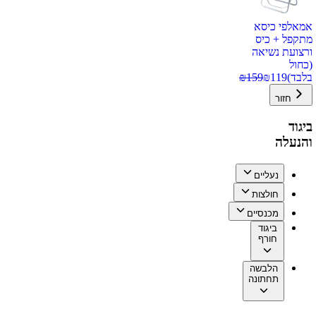
אמאלפי כיסא
מתקפל + כיס
ורצועת נשיאה
(כחול
בלבד)
119
₪
159
₪
חזור
ביגוד
והנעלה
נעליים
חולצות
מכנסיים
ביגוד
חורף
הלבשה
תחתונה