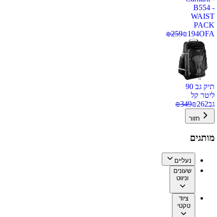
B554 -
WAIST
PACK
₪
259
₪
194
OFA
תיק גב 90
ליטר קל
גב
262
₪
349
₪
חזור
מותגים
נעליים
שעונים
וניווט
ציוד
טקטי