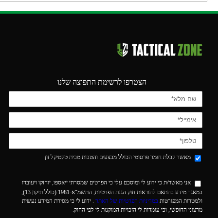
הצטרפו לרשימת התפוצה שלנו
מאשר קבלת חומר פרסומי הכולל מבצעים והטבות מבית טקטיקל זון
אני מאשר/ת כי ידוע לי ומוסכם עלי כי הפרטים שמסרתי ייאספו, יוחזקו ויעובדו
במאגר מידע בהתאם להוראות חוק הגנת הפרטיות, התשמ"א-1981 (כולל תיקון 13),
ולמטרות המפורטות
במדיניות הפרטיות של האתר
. ידוע לי כי מסירת המידע נעשית
מרצוני החופשי, וכי עומדות לי הזכויות המוקנות לי לפי החוק.