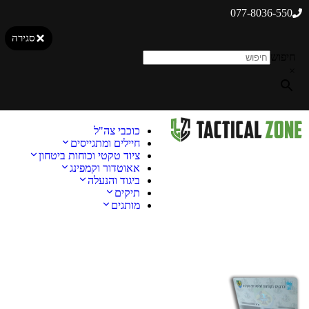
077-8036-550
סגירה
חיפוש
×
כוכבי צה"ל
חיילים ומתגייסים
ציוד טקטי וכוחות ביטחון
אאוטדור וקמפינג
ביגוד והנעלה
תיקים
מותגים