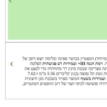
שקל מולקולרי גבוה במיוחד) המצטיין בכושר ספיגה ובלימה יוצא דופן של
רמת הגנה III+ ועמידות רב-פגיעתית
הפלטה
 גבוהה על פי תקן NIJ STD 0101.06 המחמיר, ומספקת הגנה עצמאית מלאה (Stand-Alone) היא אינה מצריכה שכבת מיגון רך מתחתיה כדי לבצע את
עבודתה. הפלטה תוכננה ועוצבה לעמידות רב-פגיעתית (Multi-Shot) ומסוגלת לעצור ביעילות גבוהה עד 6 פגיעות של תחמושת נשק קל נפוצה (כגון קליברים 5.56 מ"מ ו-7.62
ועמידות בשטח
המוצר מצויד בשכבת מגן חיצונית
ירה ופשוטה לכיסי הצד של רוב הווסטים הטקטיים,