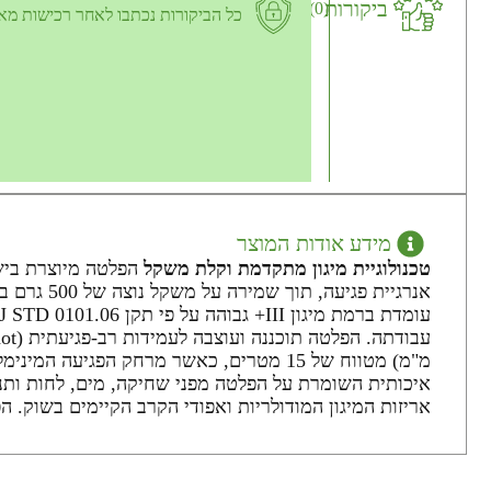
ביקורות
(0)
כל הביקורות נכתבו לאחר רכישות מא
מידע אודות המוצר
טכנולוגיית מיגון מתקדמת וקלת משקל
אנרגיית פגיעה, תוך שמירה על משקל נוצה של 500 גרם בלבד ועובי דק של 22 מ"מ, המפחיתים את העומס על הלוחם בשטח.
מ"מ) מטווח של 15 מטרים, כאשר מרחק הפגיעה המינימלי הנדרש מהקצה לעמידות מוחלטת הוא 75 מ"מ.
איכותית השומרת על הפלטה מפני שחיקה, מים, לחות ותנא
אריזות המיגון המודולריות ואפודי הקרב הקיימים בשוק. הפלטה מגיעה עם 5 שנו