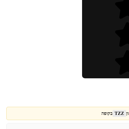
ן
TZZ
בקופה