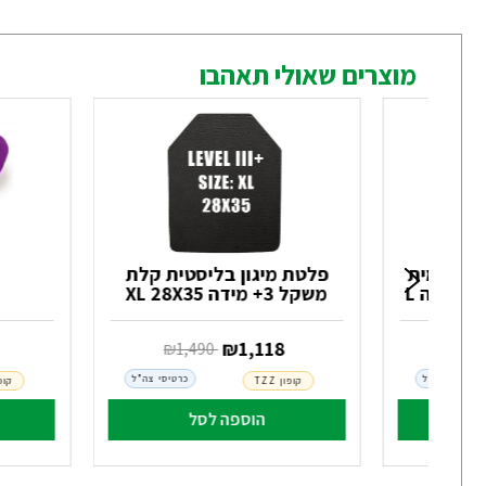
מוצרים שאולי תאהבו
ית קרמית
פלטת מיגון בליסטית קלת
משקל 3+ מידה XL 28X35
‏ ₪
1,118
1,
‏ ₪
1,490
כרטיסי צה"ל
כרטיסי צה"ל
קופון TZZ
קופון
הוספה לסל