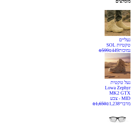
מומלצים
נעליים
טקטיות SOL
נמוכות
449
₪
599
₪
נעל טקטית
Lowa Zephyr
MK2 GTX
MID - צבע
מדברי
1,238
₪
1,650
₪