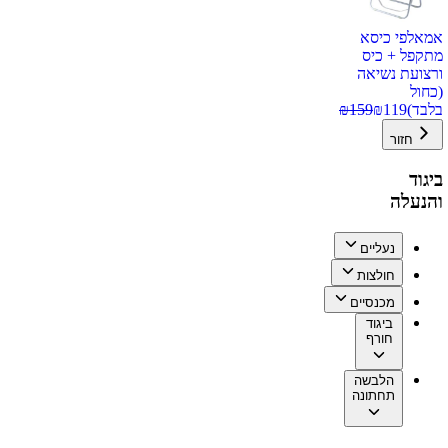
אמאלפי כיסא
מתקפל + כיס
ורצועת נשיאה
(כחול
בלבד)
119
₪
159
₪
חזור
ביגוד
והנעלה
נעליים
חולצות
מכנסיים
ביגוד
חורף
הלבשה
תחתונה