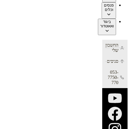
פנסים
וכלים
ביגוד
ואאוטדור
החשבון
שלי
סניפים
053-
7750-
770