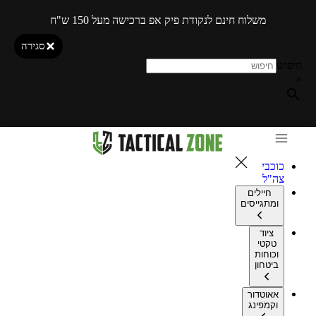
משלוח חינם לנקודת פיק אפ ברכישה מעל 150 ש"ח
סגירה
חיפוש
×
כוכבי
צה"ל
חיילים
ומתגייסים
ציוד
טקטי
וכוחות
ביטחון
אאוטדור
וקמפינג