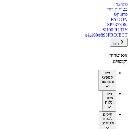
משקפי
בטיחות רודי
פרוג'קט
RYDON
SP537306-
SH00 RUDY
₪
1,190
₪
893
PROJECT
חזור
אאוטדור
וקמפינג
ציוד
קמפינג
ומחנאות
ציוד
שטח
ונלווה
תיקים
לשטח
ולטיולים