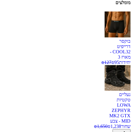
מומלצים
בוקסר
דרייפיט
COOL32 -
מארז 3
יחידות
95
₪
127
₪
נעליים
טקטיות
LOWA
ZEPHYR
MK2 GTX
MID - צבע
שחור
1,238
₪
1,650
₪