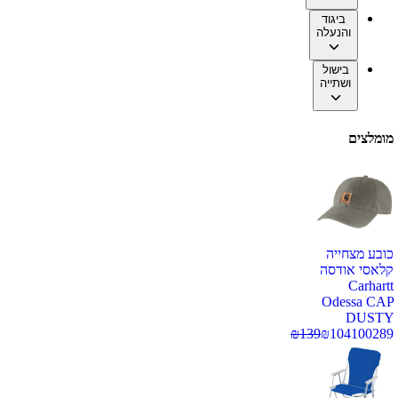
ביגוד
והנעלה
בישול
ושתייה
מומלצים
כובע מצחייה
קלאסי אודסה
Carhartt
Odessa CAP
DUSTY
₪
139
₪
104
100289