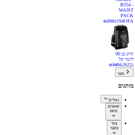
B554 -
WAIST
PACK
₪
259
₪
194
OFA
תיק גב 90
ליטר קל
גב
262
₪
349
₪
חזור
מותגים
נעליים
שעונים
וניווט
ציוד
טקטי