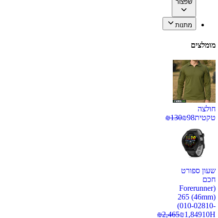
שפצור
מתנות
מומלצים
חולצה
טקטית
98
₪
130
₪
שעון ספורט
חכם
(Forerunner
265 (46mm)
(010-02810-
₪
2,465
₪
1,849
10H