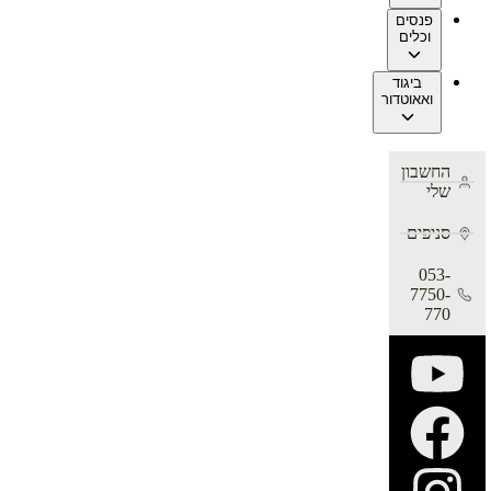
פנסים
וכלים
ביגוד
ואאוטדור
החשבון
שלי
סניפים
053-
7750-
770