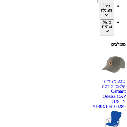
ביגוד
והנעלה
בישול
ושתייה
מומלצים
כובע מצחייה
קלאסי אודסה
Carhartt
Odessa CAP
DUSTY
₪
139
₪
104
100289