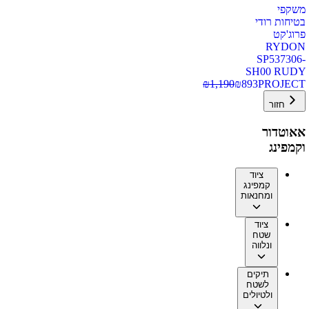
משקפי
בטיחות רודי
פרוג'קט
RYDON
SP537306-
SH00 RUDY
₪
1,190
₪
893
PROJECT
חזור
אאוטדור
וקמפינג
ציוד
קמפינג
ומחנאות
ציוד
שטח
ונלווה
תיקים
לשטח
ולטיולים