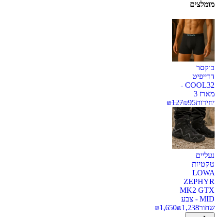
מומלצים
בוקסר
דרייפיט
COOL32 -
מארז 3
יחידות
95
₪
127
₪
נעליים
טקטיות
LOWA
ZEPHYR
MK2 GTX
MID - צבע
שחור
1,238
₪
1,650
₪