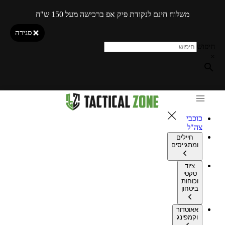
משלוח חינם לנקודת פיק אפ ברכישה מעל 150 ש"ח
סגירה
חיפוש
×
כוכבי
צה"ל
חיילים
ומתגייסים
ציוד
טקטי
וכוחות
ביטחון
אאוטדור
וקמפינג