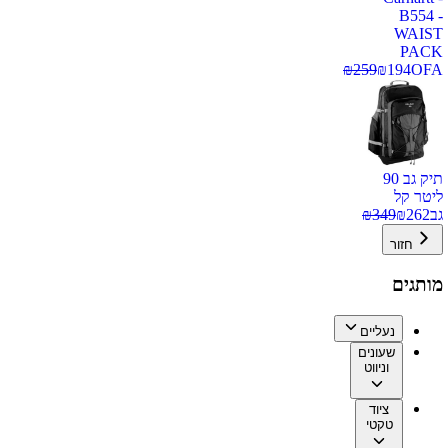
B554 -
WAIST
PACK
₪
259
₪
194
OFA
תיק גב 90
ליטר קל
גב
262
₪
349
₪
חזור
מותגים
נעליים
שעונים
וניווט
ציוד
טקטי