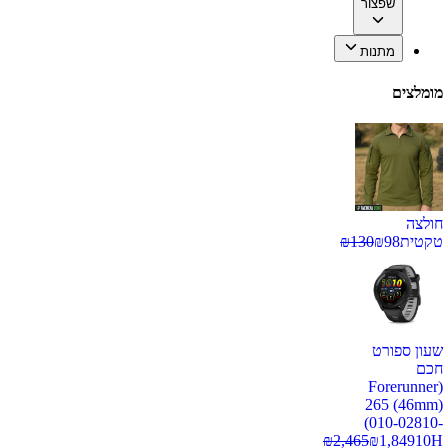
שפצור
מתנות
מומלצים
חולצה
טקטית
98
₪
130
₪
שעון ספורט
חכם
(Forerunner
265 (46mm)
(010-02810-
₪
2,465
₪
1,849
10H