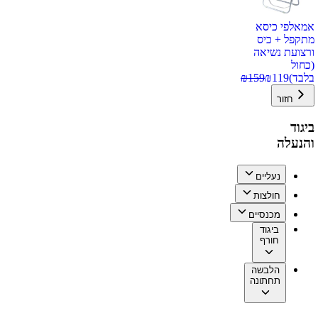
אמאלפי כיסא
מתקפל + כיס
ורצועת נשיאה
(כחול
בלבד)
119
₪
159
₪
חזור
ביגוד
והנעלה
נעליים
חולצות
מכנסיים
ביגוד
חורף
הלבשה
תחתונה