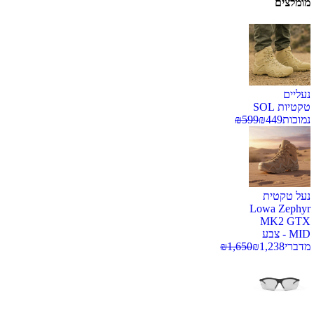
מומלצים
נעליים
טקטיות SOL
נמוכות
449
₪
599
₪
נעל טקטית
Lowa Zephyr
MK2 GTX
MID - צבע
מדברי
1,238
₪
1,650
₪