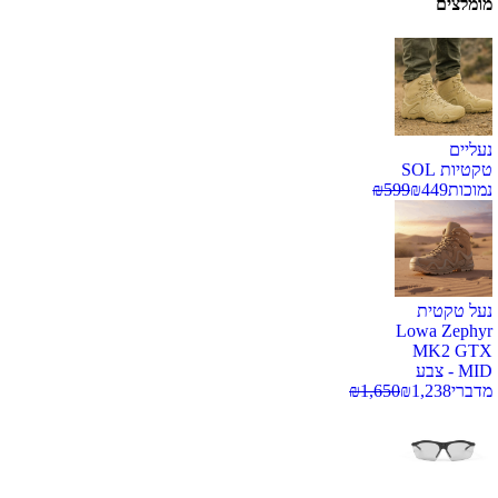
מומלצים
נעליים
טקטיות SOL
נמוכות
449
₪
599
₪
נעל טקטית
Lowa Zephyr
MK2 GTX
MID - צבע
מדברי
1,238
₪
1,650
₪