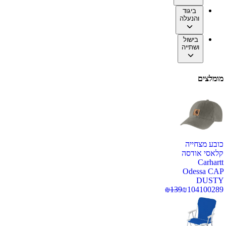
ביגוד
והנעלה
בישול
ושתייה
מומלצים
כובע מצחייה
קלאסי אודסה
Carhartt
Odessa CAP
DUSTY
₪
139
₪
104
100289