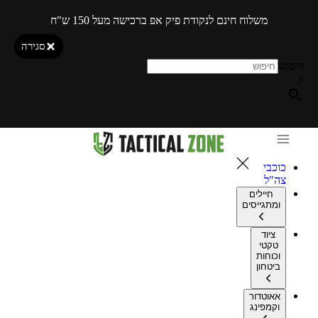
משלוח חינם לנקודת פיק אפ ברכישה מעל 150 ש"ח
סגירה
חיפוש
×
כוכבי
צה"ל
חיילים
ומתגייסים
ציוד
טקטי
וכוחות
ביטחון
אאוטדור
וקמפינג