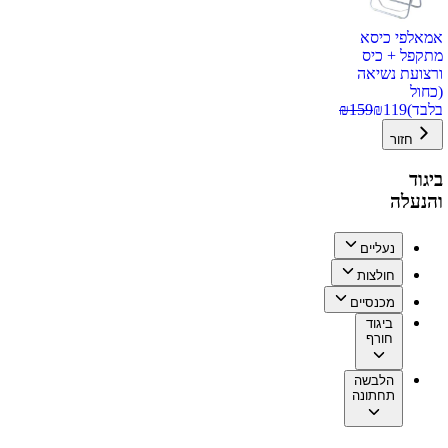
אמאלפי כיסא
מתקפל + כיס
ורצועת נשיאה
(כחול
בלבד)
119
₪
159
₪
חזור
ביגוד
והנעלה
נעליים
חולצות
מכנסיים
ביגוד
חורף
הלבשה
תחתונה