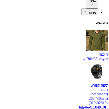
שפצור
מתנות
מומלצים
חולצה
טקטית
98
₪
130
₪
שעון ספורט
חכם
(Forerunner
265 (46mm)
(010-02810-
₪
2,465
₪
1,849
10H