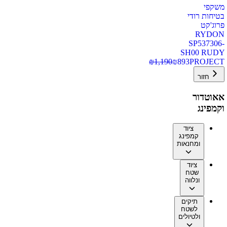
משקפי
בטיחות רודי
פרוג'קט
RYDON
SP537306-
SH00 RUDY
₪
1,190
₪
893
PROJECT
חזור
אאוטדור
וקמפינג
ציוד
קמפינג
ומחנאות
ציוד
שטח
ונלווה
תיקים
לשטח
ולטיולים