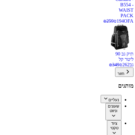
B554 -
WAIST
PACK
₪
259
₪
194
OFA
תיק גב 90
ליטר קל
גב
262
₪
349
₪
חזור
מותגים
נעליים
שעונים
וניווט
ציוד
טקטי