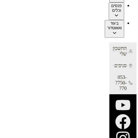
פנסים
וכלים
ביגוד
ואאוטדור
החשבון
שלי
סניפים
053-
7750-
770